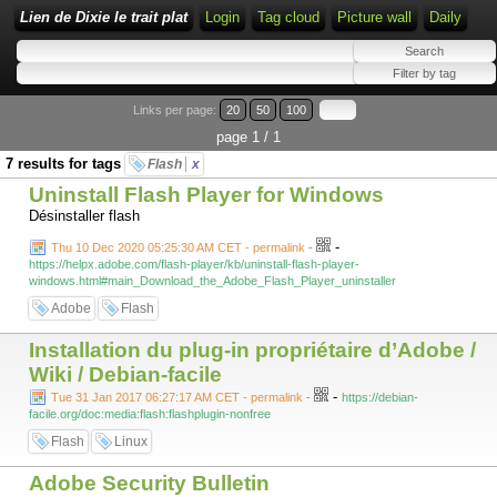
Lien de Dixie le trait plat
Login
Tag cloud
Picture wall
Daily
Links per page:
20
50
100
page 1 / 1
7 results for tags
Flash
x
Uninstall Flash Player for Windows
Désinstaller flash
-
Thu 10 Dec 2020 05:25:30 AM CET - permalink
-
https://helpx.adobe.com/flash-player/kb/uninstall-flash-player-
windows.html#main_Download_the_Adobe_Flash_Player_uninstaller
Adobe
Flash
Installation du plug-in propriétaire d’Adobe /
Wiki / Debian-facile
-
Tue 31 Jan 2017 06:27:17 AM CET - permalink
-
https://debian-
facile.org/doc:media:flash:flashplugin-nonfree
Flash
Linux
Adobe Security Bulletin