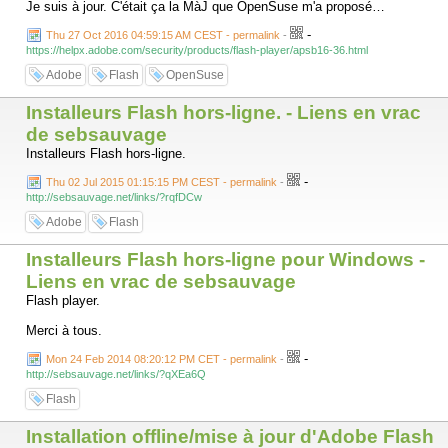
Je suis à jour. C'était ça la MàJ que OpenSuse m'a proposé…
-
Thu 27 Oct 2016 04:59:15 AM CEST - permalink
-
https://helpx.adobe.com/security/products/flash-player/apsb16-36.html
Adobe
Flash
OpenSuse
Installeurs Flash hors-ligne. - Liens en vrac
de sebsauvage
Installeurs Flash hors-ligne.
-
Thu 02 Jul 2015 01:15:15 PM CEST - permalink
-
http://sebsauvage.net/links/?rqfDCw
Adobe
Flash
Installeurs Flash hors-ligne pour Windows -
Liens en vrac de sebsauvage
Flash player.
Merci à tous.
-
Mon 24 Feb 2014 08:20:12 PM CET - permalink
-
http://sebsauvage.net/links/?qXEa6Q
Flash
Installation offline/mise à jour d'Adobe Flash