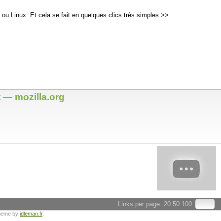
ou Linux. Et cela se fait en quelques clics très simples.>>
t — mozilla.org
Links per page:
20
50
100
heme by
idleman.fr
.