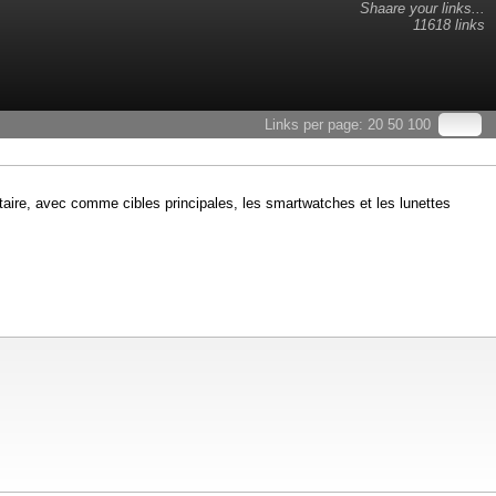
Shaare your links...
11618 links
Links per page:
20
50
100
aire, avec comme cibles principales, les smartwatches et les lunettes