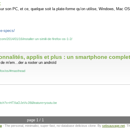
x
sur son PC, et ce, quelque soit la plate-forme qu’on utilise, Windows, Mac OS 
ce-specs/
om/2014/01/16/installer-un-simili-de-firefox-os-1-2/
nnalités, applis et plus : un smartphone comple
e de m'em...der a rooter un androïd
irefox/os/#masthead
watch?v=HTXaOJeVvJ8&feature=youtu.be
page 1 / 1
ta
- The personal, minimalist, super-fast, no-database delicious clone. By
sebsauvage.net
. T