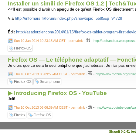
Installer un simili de Firefox OS 1.2 | Tech&Tu
<<Il est possible d’avoir un aperçu de ce qu’est Firefox OS directement 
Via
http://infomars.fr/forum/index.php?showtopic=5685&p=94728
Édit
http://asadotzler.com/2014/01/16/firefox-os-tablet-program-first-devi
-
Sun 19 Jan 2014 10:23:15 AM CET - permalink
-
http://techandtux.wordpress.c
Firefox-OS
Firefox OS — Le téléphone adaptatif — Fonctio
Je crois que ce sera le seul ordiphone que j’achèterais. Je n'ai pas envi
-
Thu 10 Oct 2013 06:09:55 AM CEST - permalink
-
http://www.mozilla.org/fr/f
Firefox-OS
Smartphone
▶ Introducing Firefox OS - YouTube
Joli!
-
Thu 10 Oct 2013 06:06:39 AM CEST - permalink
-
http://www.youtube.com/
Firefox
Firefox-OS
Shaarli 0.0.41 be