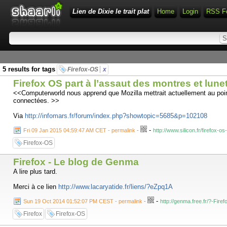
Lien de Dixie le trait plat
Home
Login
RSS F
5 results for tags
Firefox-OS
x
Firefox OS part à l’assaut des montres et lun
<<Computerworld nous apprend que Mozilla mettrait actuellement au point
connectées. >>
Via
http://infomars.fr/forum/index.php?showtopic=5685&p=102108
-
Fri 09 Jan 2015 04:59:47 AM CET - permalink
-
http://www.silicon.fr/firefox
Firefox-OS
Firefox - Le blog de Genma
A lire plus tard.
Merci à ce lien
http://www.lacaryatide.fr/liens/?eZpq1A
-
Sun 19 Oct 2014 01:52:07 PM CEST - permalink
-
http://genma.free.fr/?-Fire
Firefox
Firefox-OS