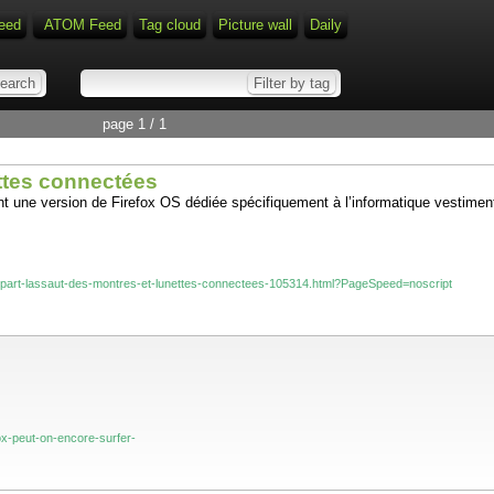
eed
ATOM Feed
Tag cloud
Picture wall
Daily
page 1 / 1
ettes connectées
 une version de Firefox OS dédiée spécifiquement à l’informatique vestiment
-os-part-lassaut-des-montres-et-lunettes-connectees-105314.html?PageSpeed=noscript
fox-peut-on-encore-surfer-