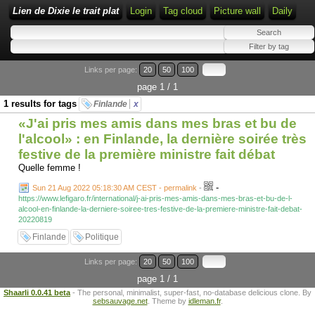
Lien de Dixie le trait plat
Login
Tag cloud
Picture wall
Daily
Links per page:
20
50
100
page 1 / 1
1 results for tags
Finlande
x
«J'ai pris mes amis dans mes bras et bu de
l'alcool» : en Finlande, la dernière soirée très
festive de la première ministre fait débat
Quelle femme !
-
Sun 21 Aug 2022 05:18:30 AM CEST - permalink
-
https://www.lefigaro.fr/international/j-ai-pris-mes-amis-dans-mes-bras-et-bu-de-l-
alcool-en-finlande-la-derniere-soiree-tres-festive-de-la-premiere-ministre-fait-debat-
20220819
Finlande
Politique
Links per page:
20
50
100
page 1 / 1
Shaarli 0.0.41 beta
- The personal, minimalist, super-fast, no-database delicious clone. By
sebsauvage.net
. Theme by
idleman.fr
.