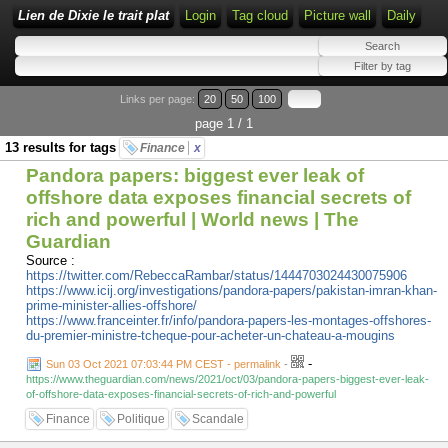
Lien de Dixie le trait plat
Login
Tag cloud
Picture wall
Daily
Links per page:
20
50
100
page 1 / 1
13 results for tags
Finance
x
Pandora papers: biggest ever leak of
offshore data exposes financial secrets of
rich and powerful | World news | The
Guardian
Source :
https://twitter.com/RebeccaRambar/status/1444703024430075906
https://www.icij.org/investigations/pandora-papers/pakistan-imran-khan-
prime-minister-allies-offshore/
https://www.franceinter.fr/info/pandora-papers-les-montages-offshores-
du-premier-ministre-tcheque-pour-acheter-un-chateau-a-mougins
-
Sun 03 Oct 2021 07:03:44 PM CEST - permalink
-
https://www.theguardian.com/news/2021/oct/03/pandora-papers-biggest-ever-leak-
of-offshore-data-exposes-financial-secrets-of-rich-and-powerful
Finance
Politique
Scandale