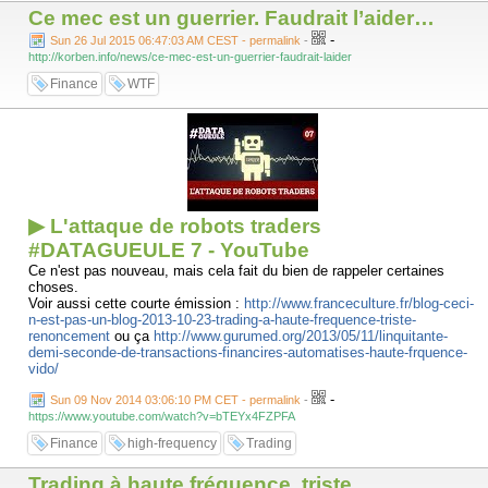
Ce mec est un guerrier. Faudrait l’aider…
-
Sun 26 Jul 2015 06:47:03 AM CEST - permalink
-
http://korben.info/news/ce-mec-est-un-guerrier-faudrait-laider
Finance
WTF
▶ L'attaque de robots traders
#DATAGUEULE 7 - YouTube
Ce n'est pas nouveau, mais cela fait du bien de rappeler certaines
choses.
Voir aussi cette courte émission :
http://www.franceculture.fr/blog-ceci-
n-est-pas-un-blog-2013-10-23-trading-a-haute-frequence-triste-
renoncement
ou ça
http://www.gurumed.org/2013/05/11/linquitante-
demi-seconde-de-transactions-financires-automatises-haute-frquence-
vido/
-
Sun 09 Nov 2014 03:06:10 PM CET - permalink
-
https://www.youtube.com/watch?v=bTEYx4FZPFA
Finance
high-frequency
Trading
Trading à haute fréquence, triste