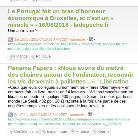
Le Portugal fait un bras d'honneur
économique à Bruxelles, et c'est un «
miracle » - 16/08/2018 - ladepeche.fr
Une autre voie ?
-
Sat 18 Aug 2018 07:18:58 PM CEST - permalink
-
https://www.ladepeche.fr/article/2018/08/16/2852292-economie-portugal-fait-tout-
contraire-exige-bruxelles-est-miracle.html
Finance
Politique
Panama Papers : «Nous avons dû mettre
des chaînes autour de l’ordinateur, recouvrir
les vis de vernis à paillettes…» - Libération
«Ceux que leurs collègues surnomment les «frères Obermay/ier» en
ont aussi fait un livre, traduit en 14 langues. L’édition française sort en
librairies ce jeudi. En quelque 400 pages, le Secret le mieux gardé du
monde (Le Seuil, 432 pp., 20 €) raconte à la fois une partie de ces
enquêtes complexes et les coulisses de leur travail. »
-
Fri 17 Jun 2016 01:32:17 PM CEST - permalink
-
http://www.liberation.fr/planete/2016/06/15/panama-papers-nous-avons-du-mettre-
des-chaines-autour-de-l-ordinateur-recouvrir-les-vis-de-vernis-a-_1459619
Confidentialité
Espionnage
Finance
Pourris