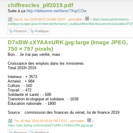
chiffrescles_plf2019.pdf
Suite à ça
http://deleurme.net/liens/?XqzCOw
-
Sat 01 Jun 2019 09:07:24 AM CEST - permalink
-
https://www.performance-
publique.budget.gouv.fr/sites/performance_publique/files/files/documents/actualites/PL
Finance
Politique
D7sBW-zXYAAsURK.jpg:large (Image JPEG,
750 × 797 pixels)
Bon… Je n'ai pas vérifié, mais :
Croissance des emplois dans les ministères
Total 2018+2019 :
Intérieur : + 3573
Armées : + 984
Culture : - 160
Travail : - 472
Solidarité et santé : - 508
Transition écologique et solidaire : - 1639
Éducation nationale : - 1800
Source : commission des finances du sénat, loi de finance 2019
-
Thu 30 May 2019 05:53:54 PM CEST - permalink
-
https://pbs.twimg.com/media/D7sBW-zXYAAsURK.jpg:large
Finance
Politique