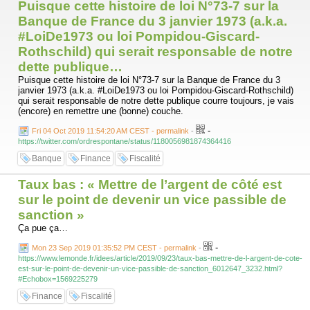
Puisque cette histoire de loi N°73-7 sur la
Banque de France du 3 janvier 1973 (a.k.a.
#LoiDe1973 ou loi Pompidou-Giscard-
Rothschild) qui serait responsable de notre
dette publique…
Puisque cette histoire de loi N°73-7 sur la Banque de France du 3
janvier 1973 (a.k.a. #LoiDe1973 ou loi Pompidou-Giscard-Rothschild)
qui serait responsable de notre dette publique courre toujours, je vais
(encore) en remettre une (bonne) couche.
-
Fri 04 Oct 2019 11:54:20 AM CEST - permalink
-
https://twitter.com/ordrespontane/status/1180056981874364416
Banque
Finance
Fiscalité
Taux bas : « Mettre de l’argent de côté est
sur le point de devenir un vice passible de
sanction »
Ça pue ça…
-
Mon 23 Sep 2019 01:35:52 PM CEST - permalink
-
https://www.lemonde.fr/idees/article/2019/09/23/taux-bas-mettre-de-l-argent-de-cote-
est-sur-le-point-de-devenir-un-vice-passible-de-sanction_6012647_3232.html?
#Echobox=1569225279
Finance
Fiscalité