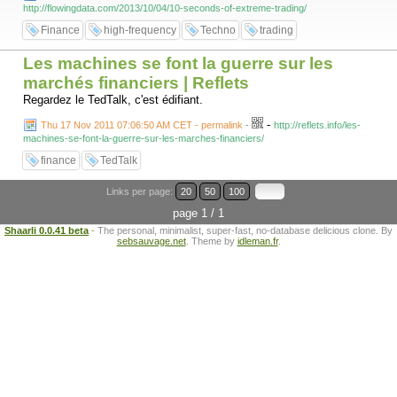
http://flowingdata.com/2013/10/04/10-seconds-of-extreme-trading/
Finance
high-frequency
Techno
trading
Les machines se font la guerre sur les
marchés financiers | Reflets
Regardez le TedTalk, c'est édifiant.
-
Thu 17 Nov 2011 07:06:50 AM CET - permalink
-
http://reflets.info/les-
machines-se-font-la-guerre-sur-les-marches-financiers/
finance
TedTalk
Links per page:
20
50
100
page 1 / 1
Shaarli 0.0.41 beta
- The personal, minimalist, super-fast, no-database delicious clone. By
sebsauvage.net
. Theme by
idleman.fr
.