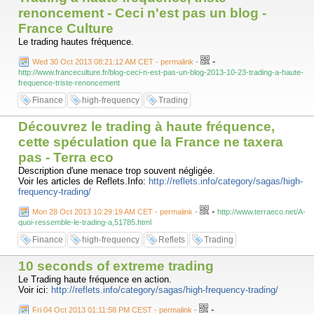
renoncement - Ceci n'est pas un blog -
France Culture
Le trading hautes fréquence.
-
Wed 30 Oct 2013 08:21:12 AM CET - permalink
-
http://www.franceculture.fr/blog-ceci-n-est-pas-un-blog-2013-10-23-trading-a-haute-
frequence-triste-renoncement
Finance
high-frequency
Trading
Découvrez le trading à haute fréquence,
cette spéculation que la France ne taxera
pas - Terra eco
Description d'une menace trop souvent négligée.
Voir les articles de Reflets.Info:
http://reflets.info/category/sagas/high-
frequency-trading/
-
Mon 28 Oct 2013 10:29:19 AM CET - permalink
-
http://www.terraeco.net/A-
quoi-ressemble-le-trading-a,51785.html
Finance
high-frequency
Reflets
Trading
10 seconds of extreme trading
Le Trading haute fréquence en action.
Voir ici:
http://reflets.info/category/sagas/high-frequency-trading/
-
Fri 04 Oct 2013 01:11:58 PM CEST - permalink
-