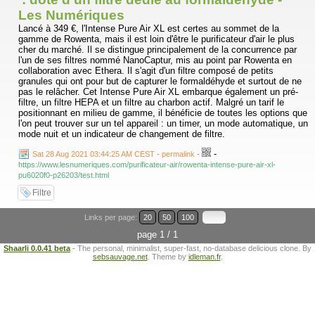
Les Numériques
Lancé à 349 €, l'Intense Pure Air XL est certes au sommet de la
gamme de Rowenta, mais il est loin d'être le purificateur d'air le plus
cher du marché. Il se distingue principalement de la concurrence par
l'un de ses filtres nommé NanoCaptur, mis au point par Rowenta en
collaboration avec Ethera. Il s'agit d'un filtre composé de petits
granules qui ont pour but de capturer le formaldéhyde et surtout de ne
pas le relâcher. Cet Intense Pure Air XL embarque également un pré-
filtre, un filtre HEPA et un filtre au charbon actif. Malgré un tarif le
positionnant en milieu de gamme, il bénéficie de toutes les options que
l'on peut trouver sur un tel appareil : un timer, un mode automatique, un
mode nuit et un indicateur de changement de filtre.
-
Sat 28 Aug 2021 03:44:25 AM CEST - permalink
-
https://www.lesnumeriques.com/purificateur-air/rowenta-intense-pure-air-xl-
pu6020f0-p26203/test.html
Filtre
Links per page:
20
50
100
page 1 / 1
Shaarli 0.0.41 beta
- The personal, minimalist, super-fast, no-database delicious clone. By
sebsauvage.net
. Theme by
idleman.fr
.