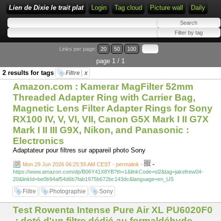
Lien de Dixie le trait plat
Login
Tag cloud
Picture wall
Daily
Links per page:
20
50
100
page 1 / 1
2 results for tags
Filtre
x
Amazon.com : Kamerar MagFilter 52mm
Threaded Adapter Ring with Carrier Bag,
Magnetic Lens Filter Adapter Rings for Sony
RX100 IV, V, VI, VII, Canon G5X Mark I II G7X
Mark I II III G9X, Nikon, and Panasonic :
Electronics
Adaptateur pour filtres sur appareil photo Sony
-
Mon 29 Jun 2026 06:25:55 AM CEST - permalink
-
https://www.amazon.com/dp/B06Y41X8YB?th=1&linkCode=sl2&tag=jakefrew04-
20&linkId=be0b94af54d6b7fab1975b672bc143dc&language=en_US
Filtre
Photographie
Sony
Test Rowenta Intense Pure Air XL PU6020F0​
: doté d'un filtre dédié au formaldéhyde -