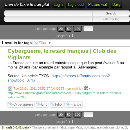
Lien de Dixie le trait plat
Login
Tag cloud
Picture wall
Daily
Links per page:
20
50
100
page 1 / 1
1 results for tags
Filiol
x
Cyberguerre, le retard français | Club des
Vigilants
La France accuse un retard catastrophique que l’on peut évaluer à au
moins 20 ans (par exemple par rapport à l’Allemagne).
Source: Un article TXON:
http://infomars.fr/forum/index.php?
showtopic=3746
-
Tue 25 Oct 2011 08:53:37 AM CEST - permalink
-
http://www.clubdesvigilants.com/archives/2011/09/cyberguerre-le-retard-francais-
2/#more-2956
Cyberguerre
Eric
Filiol
France
Links per page:
20
50
100
page 1 / 1
Shaarli 0.0.41 beta
- The personal, minimalist, super-fast, no-database delicious clone. By