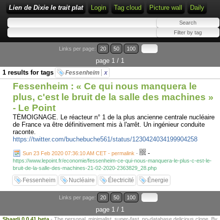
Lien de Dixie le trait plat
Login
Tag cloud
Picture wall
Daily
Links per page:
20
50
100
page 1 / 1
1 results for tags
Fessenheim
x
Fessenheim : « Ce qui nous manquera le
plus, c'est le bruit de la salle des machines »
- Le Point
TÉMOIGNAGE. Le réacteur n° 1 de la plus ancienne centrale nucléaire
de France va être définitivement mis à l'arrêt. Un ingénieur conduite
raconte.
https://twitter.com/buchebuche561/status/1230424034199904258
-
Sun 23 Feb 2020 07:36:10 AM CET - permalink
-
https://www.lepoint.fr/economie/fessenheim-ce-qui-nous-manquera-le-plus-c-est-le-
bruit-de-la-salle-des-machines-21-02-2020-2363829_28.php
Fessenheim
Nucléaire
Électricité
Énergie
Links per page:
20
50
100
page 1 / 1
Shaarli 0.0.41 beta
- The personal, minimalist, super-fast, no-database delicious clone. By