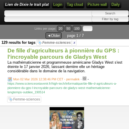
Lien de Dixie le trait plat
Login
Tag cloud
Picture wall
Daily
Links per page:
20
50
100
◄Older
page 1 / 7
129 results for tags
Femme-sciences
x
De fille d’agriculteurs à pionnière du GPS :
l’incroyable parcours de Gladys West
La mathématicienne et programmeuse américaine Gladys West s'est
éteinte le 17 janvier 2026, laissant derrière elle un héritage
considérable dans le domaine de la navigation.
-
Mon 02 Mar 2026 12:38:46 PM CET - permalink
-
https://www.sciencesetavenir.fr/high-tech/informatique/de-fille-d-agriculteurs-a-
pionniere-du-gps-l-incroyable-parcours-de-gladys-west-mathematicienne-
longtemps-oubliee_190514
Femme-sciences