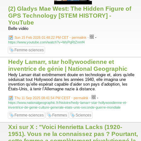
(2) Gladys Mae West: The Hidden Figure of
GPS Technology [STEM HISTORY] -
YouTube
Belle vidéo
-
Sun 15 Feb 2026 01:48:22 PM CET - permalink
-
https://www.youtube.com/watch?v=WsPqRtZnmf4
Femme-sciences
Hedy Lamarr, star hollywoodienne et
inventrice de génie | National Geographic
Hedy Lamarr était extrêmement douée en technologie et, alors qu'elle
séduisait tout Hollywood dans les années 1940, elle imagina une
invention qu’elle espérait capable d’aider son pays d’adoption, les
États-Unis, à tenir l’Allemagne nazie à distance.
-
Thu 11 Sep 2025 08:41:54 PM CEST - permalink
-
https://www.nationalgeographic.fr/histoire/hedy-lamarr-star-hollywoodienne-et-
inventrice-de-genie-culture-generale-etats-unis-seconde-guerre-mondiale
Femme-sciences
Femmes
Sciences
Xxi sur X : "Voici Henrietta Lacks (1920-
1951). Vous ne la connaissez pas ? Pourtant,
cette femme a complètement révolutionné la