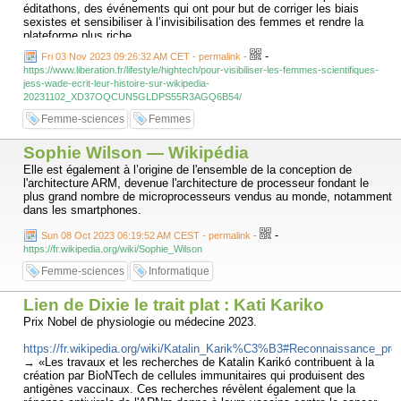
éditathons, des événements qui ont pour but de corriger les biais
sexistes et sensibiliser à l’invisibilisation des femmes et rendre la
plateforme plus riche.
-
Fri 03 Nov 2023 09:26:32 AM CET - permalink
-
https://www.liberation.fr/lifestyle/hightech/pour-visibiliser-les-femmes-scientifiques-
Un volontarisme a valu à Jess Wade la médaille de l’Empire
jess-wade-ecrit-leur-histoire-sur-wikipedia-
britannique en faveur de son œuvre en faveur de l’égalité femme-
20231102_XD37OQCUN5GLDPS55R3AGQ6B54/
homme. Celle qui s’est associée à 500 Women Scientists, association
au service de l’inclusivité dans le domaine scientifique, estime que leur
Femme-sciences
Femmes
action peut avoir un impact positif sur l’orientation des lycéennes. «On
pense souvent que les filles ne choisissent pas la science parce que
Sophie Wilson — Wikipédia
ça ne les intéresse pas, mais en réalité, ça les intéresse déjà, le
problème c’est de leur proposer des modèles, des exemples de
Elle est également à l’origine de l'ensemble de la conception de
parcours, et donc de rendre les femmes scientifiques visibles», a-t-elle
l'architecture ARM, devenue l'architecture de processeur fondant le
détaillé à NBC News.
plus grand nombre de microprocesseurs vendus au monde, notamment
Un chemin encore long
dans les smartphones.
-
Depuis, Wade a fait des émules. Emily Temple-Wood, physicienne
Sun 08 Oct 2023 06:19:52 AM CEST - permalink
-
américaine de 29 ans, est elle aussi connue pour sa contribution à
https://fr.wikipedia.org/wiki/Sophie_Wilson
l’écriture d’articles sur les femmes scientifiques sur Wikipédia. Un
Femme-sciences
Informatique
effort pour l’égalité salué par Jimmy Wales, cofondateur de
l’encyclopédie. «Jess et Emily font partie d’un groupe fantastique de
Lien de Dixie le trait plat : Kati Kariko
femmes ayant un impact important sur la qualité du contenu de
Wikipédia», a-t-il déclaré au Washington Post. Même son de cloche
Prix Nobel de physiologie ou médecine 2023.
pour Anusha Alikhan, vice-présidente des communications de la
Wikimedia Foundation, l’association qui héberge Wikipédia. «Grâce
https://fr.wikipedia.org/wiki/Katalin_Karik%C3%B3#Reconnaissance_pro
aux efforts du Dr Jess Wade et d’autres contributeurs bénévoles, de
→ «Les travaux et les recherches de Katalin Karikó contribuent à la
réels progrès sont réalisés. Au cours des trois dernières années, le
création par BioNTech de cellules immunitaires qui produisent des
pourcentage de biographies sur Wikipédia en anglais qui traitent de
antigènes vaccinaux. Ces recherches révèlent également que la
femmes est passé de 15 à 19 %. Cela peut sembler insignifiant, mais