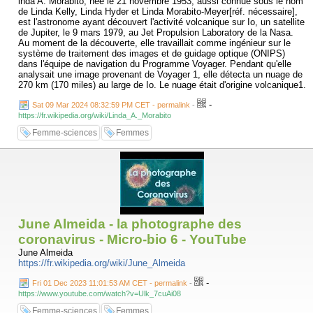
inda A. Morabito, née le 21 novembre 1953, aussi connue sous le nom
de Linda Kelly, Linda Hyder et Linda Morabito-Meyer[réf. nécessaire],
est l'astronome ayant découvert l'activité volcanique sur Io, un satellite
de Jupiter, le 9 mars 1979, au Jet Propulsion Laboratory de la Nasa.
Au moment de la découverte, elle travaillait comme ingénieur sur le
système de traitement des images et de guidage optique (ONIPS)
dans l'équipe de navigation du Programme Voyager. Pendant qu'elle
analysait une image provenant de Voyager 1, elle détecta un nuage de
270 km (170 miles) au large de Io. Le nuage était d'origine volcanique1.
-
Sat 09 Mar 2024 08:32:59 PM CET - permalink
-
https://fr.wikipedia.org/wiki/Linda_A._Morabito
Femme-sciences
Femmes
June Almeida - la photographe des
coronavirus - Micro-bio 6 - YouTube
June Almeida
https://fr.wikipedia.org/wiki/June_Almeida
-
Fri 01 Dec 2023 11:01:53 AM CET - permalink
-
https://www.youtube.com/watch?v=Ulk_7cuAi08
Femme-sciences
Femmes