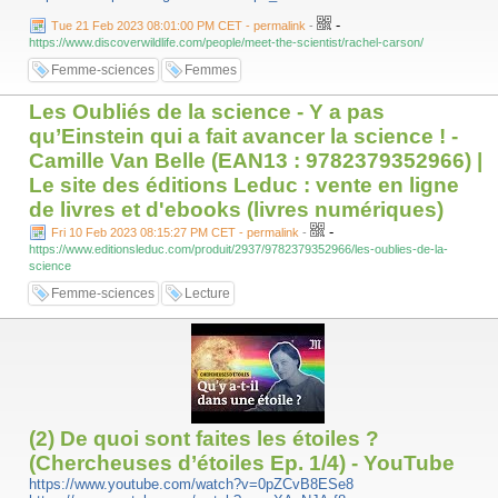
-
Tue 21 Feb 2023 08:01:00 PM CET - permalink
-
https://www.discoverwildlife.com/people/meet-the-scientist/rachel-carson/
Femme-sciences
Femmes
Les Oubliés de la science - Y a pas
qu’Einstein qui a fait avancer la science ! -
Camille Van Belle (EAN13 : 9782379352966) |
Le site des éditions Leduc : vente en ligne
de livres et d'ebooks (livres numériques)
-
Fri 10 Feb 2023 08:15:27 PM CET - permalink
-
https://www.editionsleduc.com/produit/2937/9782379352966/les-oublies-de-la-
science
Femme-sciences
Lecture
(2) De quoi sont faites les étoiles ?
(Chercheuses d’étoiles Ep. 1/4) - YouTube
https://www.youtube.com/watch?v=0pZCvB8ESe8