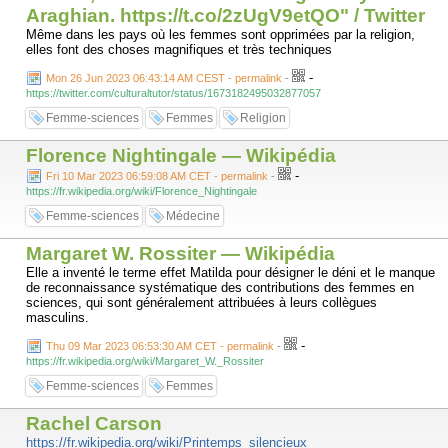
Araghian. https://t.co/2zUgV9etQO" / Twitter
Même dans les pays où les femmes sont opprimées par la religion,
elles font des choses magnifiques et très techniques
-
Mon 26 Jun 2023 06:43:14 AM CEST - permalink
-
https://twitter.com/culturaltutor/status/1673182495032877057
Femme-sciences
Femmes
Religion
Florence Nightingale — Wikipédia
-
Fri 10 Mar 2023 06:59:08 AM CET - permalink
-
https://fr.wikipedia.org/wiki/Florence_Nightingale
Femme-sciences
Médecine
Margaret W. Rossiter — Wikipédia
Elle a inventé le terme effet Matilda pour désigner le déni et le manque
de reconnaissance systématique des contributions des femmes en
sciences, qui sont généralement attribuées à leurs collègues
masculins.
-
Thu 09 Mar 2023 06:53:30 AM CET - permalink
-
https://fr.wikipedia.org/wiki/Margaret_W._Rossiter
Femme-sciences
Femmes
Rachel Carson
https://fr.wikipedia.org/wiki/Printemps_silencieux