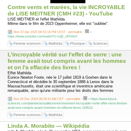
Contre vents et marées, la vie INCROYABLE
de LISE MEITNER (CMH #23) - YouTube
LISE MEITNER et l'effet Mathilda.
Même dans le film de 2023 Oppenheimer, elle est "oubliée".
-
Mon 07 Apr 2025 06:53:18 PM CEST - permalink
-
https://www.youtube.com/watch?v=1qE_zlPsNaY
Femme-sciences
Mathilda
Physique
Sciences
L’incroyable vérité sur l’effet de serre : une
femme avait tout compris avant les hommes
et on l’a effacée des livres !
Effet Mathilda
Eunice Newton Foote, née le 17 juillet 1819 à Goshen dans le
Connecticut et décédée le 30 septembre 1888 à Lenox dans le
Massachusetts, était une scientifique et inventrice américaine
remarquable, ainsi qu'une militante pour les droits des femmes
-
Sun 29 Dec 2024 06:30:41 AM CET - permalink
-
https://www.futura-
sciences.com/planete/actualites/environnement-incroyable-verite-effet-serre-femme-
avait-tout-compris-avant-hommes-on-effacee-livres-118511/
Femme-sciences
Mathilda
Linda A. Morabito — Wikipédia