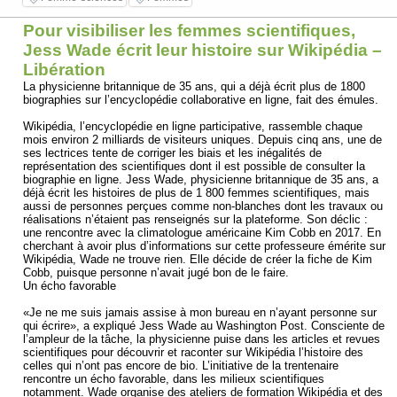
Pour visibiliser les femmes scientifiques,
Jess Wade écrit leur histoire sur Wikipédia –
Libération
La physicienne britannique de 35 ans, qui a déjà écrit plus de 1800
biographies sur l’encyclopédie collaborative en ligne, fait des émules.
Wikipédia, l’encyclopédie en ligne participative, rassemble chaque
mois environ 2 milliards de visiteurs uniques. Depuis cinq ans, une de
ses lectrices tente de corriger les biais et les inégalités de
représentation des scientifiques dont il est possible de consulter la
biographie en ligne. Jess Wade, physicienne britannique de 35 ans, a
déjà écrit les histoires de plus de 1 800 femmes scientifiques, mais
aussi de personnes perçues comme non-blanches dont les travaux ou
réalisations n’étaient pas renseignés sur la plateforme. Son déclic :
une rencontre avec la climatologue américaine Kim Cobb en 2017. En
cherchant à avoir plus d’informations sur cette professeure émérite sur
Wikipédia, Wade ne trouve rien. Elle décide de créer la fiche de Kim
Cobb, puisque personne n’avait jugé bon de le faire.
Un écho favorable
«Je ne me suis jamais assise à mon bureau en n’ayant personne sur
qui écrire», a expliqué Jess Wade au Washington Post. Consciente de
l’ampleur de la tâche, la physicienne puise dans les articles et revues
scientifiques pour découvrir et raconter sur Wikipédia l’histoire des
celles qui n’ont pas encore de bio. L’initiative de la trentenaire
rencontre un écho favorable, dans les milieux scientifiques
notamment. Wade organise des ateliers de formation Wikipédia et des