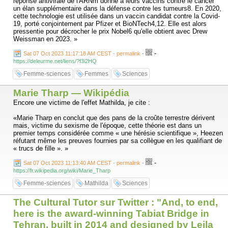
réponse antivirale de l'ARNm donne à leurs vaccins contre le cancer
cela représente plus de 75 000 nouvelles biographies sur les femmes.»
un élan supplémentaire dans la défense contre les tumeurs8. En 2020,
Malgré son entrain, il reste encore beaucoup à faire. Selon WikiProject
cette technologie est utilisée dans un vaccin candidat contre la Covid-
Women in Red, groupe dédié à l’égalité des représentations genrées
19, porté conjointement par Pfizer et BioNTech4,12. Elle est alors
sur la plateforme, seulement 19 % des biographies de Wikipédia en
pressentie pour décrocher le prix Nobel6 qu'elle obtient avec Drew
anglais sont effectivement dédiées à des femmes. Les lignes bougent,
Weissman en 2023. »
mais le chemin vers la parité est encore long.
-
Sat 07 Oct 2023 11:17:18 AM CEST - permalink
-
https://deleurme.net/liens/?f3i2HQ
Femme-sciences
Femmes
Sciences
Marie Tharp — Wikipédia
Encore une victime de l'effet Mathilda, je cite :
«Marie Tharp en conclut que des pans de la croûte terrestre dérivent
mais, victime du sexisme de l'époque, cette théorie est dans un
premier temps considérée comme « une hérésie scientifique », Heezen
réfutant même les preuves fournies par sa collègue en les qualifiant de
« trucs de fille ». »
-
Sat 07 Oct 2023 11:13:40 AM CEST - permalink
-
https://fr.wikipedia.org/wiki/Marie_Tharp
Femme-sciences
Mathilda
Sciences
The Cultural Tutor sur Twitter : "And, to end,
here is the award-winning Tabiat Bridge in
Tehran, built in 2014 and designed by Leila