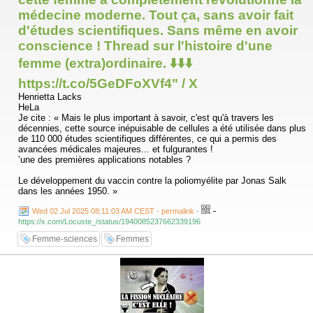
médecine moderne. Tout ça, sans avoir fait
d'études scientifiques. Sans même en avoir
conscience ! Thread sur l'histoire d'une
femme (extra)ordinaire. ⬇️⬇️⬇️
https://t.co/5GeDFoXVf4" / X
Henrietta Lacks
HeLa
Je cite : « Mais le plus important à savoir, c'est qu'à travers les
décennies, cette source inépuisable de cellules a été utilisée dans plus
de 110 000 études scientifiques différentes, ce qui a permis des
avancées médicales majeures... et fulgurantes !
’une des premières applications notables ?
Le développement du vaccin contre la poliomyélite par Jonas Salk
dans les années 1950. »
-
Wed 02 Jul 2025 08:11:03 AM CEST - permalink
-
https://x.com/Locuste_/status/1940085237662339196
Femme-sciences
Femmes