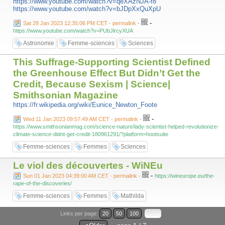
https://www.youtube.com/watch?v=qeXAzNJA-f8
https://www.youtube.com/watch?v=bJDpXxQuXpU
-
Sat 28 Jan 2023 12:35:06 PM CET - permalink
-
https://www.youtube.com/watch?v=PUbJlrcyXUA
Astronomie
Femme-sciences
Sciences
This Suffrage-Supporting Scientist Defined
the Greenhouse Effect But Didn’t Get the
Credit, Because Sexism | Science|
Smithsonian Magazine
https://fr.wikipedia.org/wiki/Eunice_Newton_Foote
-
Wed 11 Jan 2023 09:57:49 AM CET - permalink
-
https://www.smithsonianmag.com/science-nature/lady-scientist-helped-revolutionize-
climate-science-didnt-get-credit-180961291/?platform=hootsuite
Femme-sciences
Femmes
Sciences
Le viol des découvertes - WiNEu
-
Sun 01 Jan 2023 04:39:00 AM CET - permalink
-
https://wineurope.eu/the-
rape-of-the-discoveries/
Femme-sciences
Femmes
Mathilda
Links per page:
20
50
100