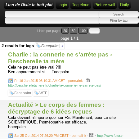
Lien de Dixie le trait plat
Login
Tag cloud
Picture wall
Daily
Links per page:
20
50
100
page 1 / 1
2 results for tags
Facepalm
x
Charlie : la connerie ne s’arrête pas ‹
Bescherelle ta mère
Cela ne peut pas être vrai ?!!!
Ben apparemment si.... Facepalm
-
Fri 16 Jan 2015 06:10:31 AM CET - permalink
-
http://bescherelletamere.fr/charlie-la-connerie-ne-sarrete-pas/
Facepalm
WTF
Actualité > Le corps des femmes :
décryptage de 6 idées reçues
Cela devient n'importe quoi sur FS. Maintenant, pour ce site
SCIENTIFIQUE, l'homéopathie est efficace.
Facepalm.
-
Sat 25 Oct 2014 07:26:20 PM CEST - permalink
-
http://www.futura-