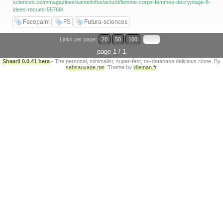
sciences.com/magazines/sante/infos/actu/d/femme-corps-femmes-decryptage-6-
idees-recues-55768/
Facepalm
FS
Futura-sciences
Links per page:
20
50
100
page 1 / 1
Shaarli 0.0.41 beta
- The personal, minimalist, super-fast, no-database delicious clone. By
sebsauvage.net
. Theme by
idleman.fr
.