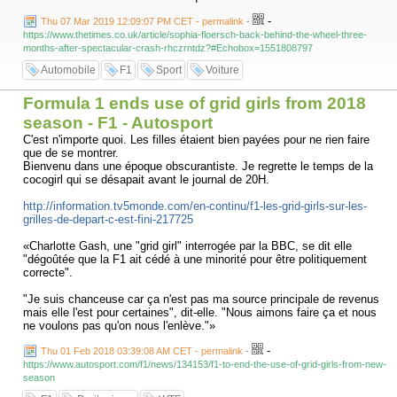
-
Thu 07 Mar 2019 12:09:07 PM CET - permalink
-
https://www.thetimes.co.uk/article/sophia-floersch-back-behind-the-wheel-three-
months-after-spectacular-crash-rhczrntdz?#Echobox=1551808797
Automobile
F1
Sport
Voiture
Formula 1 ends use of grid girls from 2018
season - F1 - Autosport
C'est n'importe quoi. Les filles étaient bien payées pour ne rien faire
que de se montrer.
Bienvenu dans une époque obscurantiste. Je regrette le temps de la
cocogirl qui se désapait avant le journal de 20H.
http://information.tv5monde.com/en-continu/f1-les-grid-girls-sur-les-
grilles-de-depart-c-est-fini-217725
«Charlotte Gash, une "grid girl" interrogée par la BBC, se dit elle
"dégoûtée que la F1 ait cédé à une minorité pour être politiquement
correcte".
"Je suis chanceuse car ça n'est pas ma source principale de revenus
mais elle l'est pour certaines", dit-elle. "Nous aimons faire ça et nous
ne voulons pas qu'on nous l'enlève."»
-
Thu 01 Feb 2018 03:39:08 AM CET - permalink
-
https://www.autosport.com/f1/news/134153/f1-to-end-the-use-of-grid-girls-from-new-
season