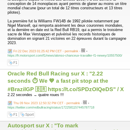
conception de 14 monoplaces ayant permis de glaner au moins un titre
mondial chacune (pour un total de 12 titres constructeurs et 13 titres
pilotes).
La première fut la Williams FW14B de 1992 pilotée notamment par
Nigel Mansell, qui remporta aisément les deux couronnes mondiales,
et la dernière en date est la Red Bull RB19, qui a permis le troisième
sacre de Max Verstappen et pulvérisé les records historiques de
domination en signant 21 victoires en 22 épreuves durant la campagne
2023.
-
Fri 22 Dec 2023 01:25:42 PM CET - permalink
-
https://fr.motorsport.com/f1/news/alonso-chanceux-travailler-f1-newey/10557500/
F1
Oracle Red Bull Racing sur X : "2.22
seconds ⏱️ We 💙 a fast pit stop at the
#BrazilGP 🇧🇷 https://t.co/SPDzOIQeDS" / X
2.22 secondes → quatre roues !!!
-
Thu 09 Nov 2023 12:50:32 PM CET - permalink
-
https://twitter.com/redbullracing/status/1722581157445787718
F1
Sport
Autosport sur X : "To mark