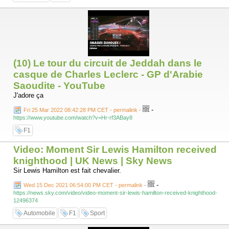
(10) Le tour du circuit de Jeddah dans le
casque de Charles Leclerc - GP d'Arabie
Saoudite - YouTube
J'adore ça
-
Fri 25 Mar 2022 08:42:28 PM CET - permalink
-
https://www.youtube.com/watch?v=Hr-rf3ABay8
F1
Video: Moment Sir Lewis Hamilton received
knighthood | UK News | Sky News
Sir Lewis Hamilton est fait chevalier.
-
Wed 15 Dec 2021 06:54:00 PM CET - permalink
-
https://news.sky.com/video/video-moment-sir-lewis-hamilton-received-knighthood-
12496374
Automobile
F1
Sport