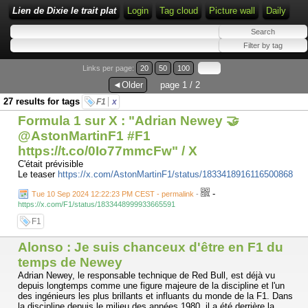
Lien de Dixie le trait plat
Login
Tag cloud
Picture wall
Daily
Links per page:
20
50
100
◄Older
page 1 / 2
27 results for tags
F1
x
Formula 1 sur X : "Adrian Newey 🤝
@AstonMartinF1 #F1
https://t.co/0Io77mmcFw" / X
C'était prévisible
Le teaser
https://x.com/AstonMartinF1/status/1833418916116500868
-
Tue 10 Sep 2024 12:22:23 PM CEST - permalink
-
https://x.com/F1/status/1833448999933665591
F1
Alonso : Je suis chanceux d'être en F1 du
temps de Newey
Adrian Newey, le responsable technique de Red Bull, est déjà vu
depuis longtemps comme une figure majeure de la discipline et l'un
des ingénieurs les plus brillants et influants du monde de la F1. Dans
la discipline depuis le milieu des années 1980, il a été derrière la