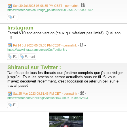
-
Sun 30 Jul 2023 06:06:35 PM CEST - permalink
-
https://twitter.com/eaurouge_ps/status/1685254927323471872
F1
Instagram
Ferrari V10 ancienne version (ceux qui n'étaient pas limité). Quel son
!!!!
-
Fri 14 Jul 2023 05:55:33 PM CEST - permalink
-
https://www.instagram.com/p/CtxFqy8g-Bh/
F1
Ferrari
Shiranui sur Twitter :
"Un récap de tous les threads que j'estime complets que j'ai pu rédiger
jusqu'ici. Tous les prochains seront actualisés sous ce fil. Si vous
m'avez découvert récemment, c'est l'occasion de jeter un oeil sur le
travail passé !
-
Sat 25 Mar 2023 09:51:46 PM CET - permalink
-
https://twitter.com/Herikagle/status/1639590719089262593
F1