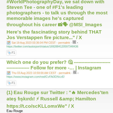
#WorldPhotographyDay, we sat down with
Steven Tee - one of #F1's leading
photographers - to talk us through the most
memorable images he's captured
throughout his career 📸🗣️ @MSI_Images
Here's the fascinating story behind THAT
Jos Verstappen fire picture..." / X
-
Sat 19 Aug 2023 03:36:04 PM CEST - permalink
-
https://twitter.com/autosport/status/1692884120597348436
F1
Which one do you prefer? 🤔 ------------------------
--------------- Follow for more -… | Instagram
-
Thu 03 Aug 2023 10:59:00 AM CEST - permalink
-
https://www.instagram.com/reel/CvFAt3ONczE/
F1
(1) Eau Rouge sur Twitter : "🔥 Mercedes'ten
ateş fışkırdı! ⚡ Russell &amp; Hamilton
https://t.co/scKLLomxWe" / X
Eau Rouge