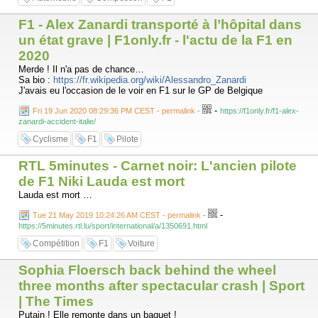
F1 - Alex Zanardi transporté à l’hôpital dans
un état grave | F1only.fr - l'actu de la F1 en
2020
Merde ! Il n'a pas de chance…
Sa bio :
https://fr.wikipedia.org/wiki/Alessandro_Zanardi
J'avais eu l'occasion de le voir en F1 sur le GP de Belgique
-
Fri 19 Jun 2020 08:29:36 PM CEST - permalink
-
https://f1only.fr/f1-alex-
zanardi-accident-italie/
Cyclisme
F1
Pilote
RTL 5minutes - Carnet noir: L'ancien pilote
de F1 Niki Lauda est mort
Lauda est mort …
-
Tue 21 May 2019 10:24:26 AM CEST - permalink
-
https://5minutes.rtl.lu/sport/international/a/1350691.html
Compétition
F1
Voiture
Sophia Floersch back behind the wheel
three months after spectacular crash | Sport
| The Times
Putain ! Elle remonte dans un baquet !