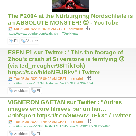
The F2004 at the Nürburgring Nordschleife is
an ABSOLUTE MONSTER! 😍 - YouTube
-
Sat 23 Jul 2022 10:46:07 AM CEST - permalink
-
https://www.youtube.com/watch?v=_YXjejNiepw
F1
Voiture
ESPN F1 sur Twitter : "This fan footage of
Zhou's crash at Silverstone is terrifying 😧
(via ted_meagher98/TikTok)
https://t.co/hkioNEUBkv" / Twitter
-
Tue 05 Jul 2022 05:09:22 AM CEST - permalink
-
https://twitter.com/ESPNF1/status/1543927680789348354
Accident
F1
VIGNERON GAETAN sur Twitter : "Autres
images encore filmées par un fan…
#rtbfsport https://t.co/SM5VtZDEkX" / Twitter
-
Tue 05 Jul 2022 04:49:43 AM CEST - permalink
-
https://twitter.com/VIGNERONGAETAN/status/1543923827884924928
Accident
F1