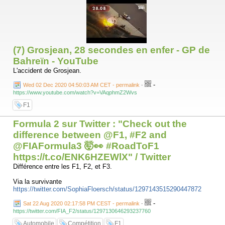
(7) Grosjean, 28 secondes en enfer - GP de
Bahreïn - YouTube
L'accident de Grosjean.
-
Wed 02 Dec 2020 04:50:03 AM CET - permalink
-
https://www.youtube.com/watch?v=VAqphmZ2Wvs
F1
Formula 2 sur Twitter : "Check out the
difference between @F1, #F2 and
@FIAFormula3 🤯👀 #RoadToF1
https://t.co/ENK6HZEWlX" / Twitter
Différence entre les F1, F2, et F3.
Via la survivante
https://twitter.com/SophiaFloersch/status/1297143515290447872
-
Sat 22 Aug 2020 02:17:58 PM CEST - permalink
-
https://twitter.com/FIA_F2/status/1297130646293237760
Automobile
Compétition
F1