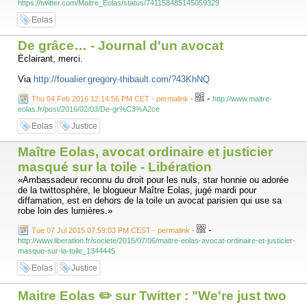
https://twitter.com/Maitre_Eolas/status/741158485145059329
Eolas
De grâce… - Journal d'un avocat
Éclairant, merci.
Via
http://foualier.gregory-thibault.com/?43KhNQ
-
Thu 04 Feb 2016 12:14:56 PM CET - permalink
-
http://www.maitre-
eolas.fr/post/2016/02/03/De-gr%C3%A2ce
Eolas
Justice
Maître Eolas, avocat ordinaire et justicier
masqué sur la toile - Libération
«Ambassadeur reconnu du droit pour les nuls, star honnie ou adorée
de la twittosphère, le blogueur Maître Eolas, jugé mardi pour
diffamation, est en dehors de la toile un avocat parisien qui use sa
robe loin des lumières.»
-
Tue 07 Jul 2015 07:59:03 PM CEST - permalink
-
http://www.liberation.fr/societe/2015/07/06/maitre-eolas-avocat-ordinaire-et-justicier-
masque-sur-la-toile_1344445
Eolas
Justice
Maitre Eolas ✏️ sur Twitter : "We're just two