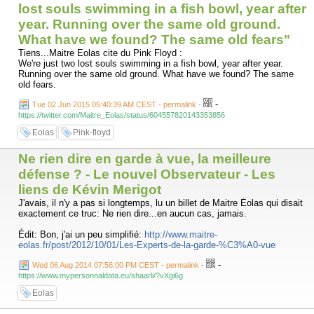
lost souls swimming in a fish bowl, year after
year. Running over the same old ground.
What have we found? The same old fears"
Tiens...Maitre Eolas cite du Pink Floyd :
We're just two lost souls swimming in a fish bowl, year after year.
Running over the same old ground. What have we found? The same
old fears.
-
Tue 02 Jun 2015 05:40:39 AM CEST - permalink
-
https://twitter.com/Maitre_Eolas/status/604557820143353856
Eolas
Pink-floyd
Ne rien dire en garde à vue, la meilleure
défense ? - Le nouvel Observateur - Les
liens de Kévin Merigot
J'avais, il n'y a pas si longtemps, lu un billet de Maitre Éolas qui disait
exactement ce truc: Ne rien dire...en aucun cas, jamais.
Édit: Bon, j'ai un peu simplifié:
http://www.maitre-
eolas.fr/post/2012/10/01/Les-Experts-de-la-garde-%C3%A0-vue
-
Wed 06 Aug 2014 07:56:00 PM CEST - permalink
-
https://www.mypersonnaldata.eu/shaarli/?vXgi6g
Eolas