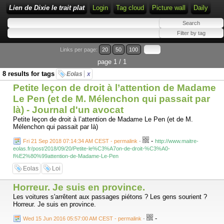
Lien de Dixie le trait plat
Login
Tag cloud
Picture wall
Daily
Links per page:
20
50
100
page 1 / 1
8 results for tags
Eolas
x
Petite leçon de droit à l’attention de Madame
Le Pen (et de M. Mélenchon qui passait par
là) - Journal d'un avocat
Petite leçon de droit à l’attention de Madame Le Pen (et de M.
Mélenchon qui passait par là)
-
Fri 21 Sep 2018 07:14:34 AM CEST - permalink
-
http://www.maitre-
eolas.fr/post/2018/09/20/Petite-le%C3%A7on-de-droit-%C3%A0-
l%E2%80%99attention-de-Madame-Le-Pen
Eolas
Loi
Horreur. Je suis en province.
Les voitures s'arrêtent aux passages piétons ? Les gens sourient ?
Horreur. Je suis en province.
-
Wed 15 Jun 2016 05:57:00 AM CEST - permalink
-