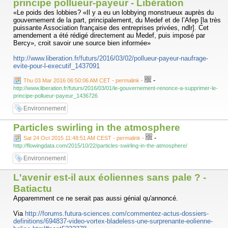
principe pollueur-payeur - Libération
«Le poids des lobbies? «Il y a eu un lobbying monstrueux auprès du
gouvernement de la part, principalement, du Medef et de l’Afep [la très
puissante Association française des entreprises privées, ndlr]. Cet
amendement a été rédigé directement au Medef, puis imposé par
Bercy», croit savoir une source bien informée»
http://www.liberation.fr/futurs/2016/03/02/pollueur-payeur-naufrage-
evite-pour-l-executif_1437091
-
Thu 03 Mar 2016 06:50:06 AM CET - permalink
-
http://www.liberation.fr/futurs/2016/03/01/le-gouvernement-renonce-a-supprimer-le-
principe-pollueur-payeur_1436726
Environnement
Particles swirling in the atmosphere
-
Sat 24 Oct 2015 11:48:51 AM CEST - permalink
-
http://flowingdata.com/2015/10/22/particles-swirling-in-the-atmosphere/
Environnement
L'avenir est-il aux éoliennes sans pale ? -
Batiactu
Apparemment ce ne serait pas aussi génial qu'annoncé.
Via
http://forums.futura-sciences.com/commentez-actus-dossiers-
definitions/694837-video-vortex-bladeless-une-surprenante-eolienne-