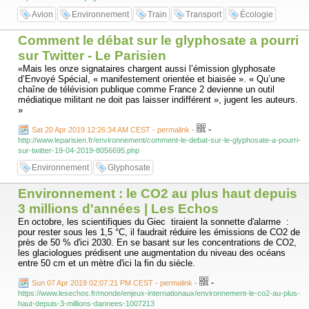
Avion
Environnement
Train
Transport
Écologie
Comment le débat sur le glyphosate a pourri
sur Twitter - Le Parisien
«Mais les onze signataires chargent aussi l’émission glyphosate
d’Envoyé Spécial, « manifestement orientée et biaisée ». « Qu’une
chaîne de télévision publique comme France 2 devienne un outil
médiatique militant ne doit pas laisser indifférent », jugent les auteurs.
»
-
Sat 20 Apr 2019 12:26:34 AM CEST - permalink
-
http://www.leparisien.fr/environnement/comment-le-debat-sur-le-glyphosate-a-pourri-
sur-twitter-19-04-2019-8056695.php
Environnement
Glyphosate
Environnement : le CO2 au plus haut depuis
3 millions d'années | Les Echos
En octobre, les scientifiques du Giec tiraient la sonnette d'alarme :
pour rester sous les 1,5 °C, il faudrait réduire les émissions de CO2 de
près de 50 % d'ici 2030. En se basant sur les concentrations de CO2,
les glaciologues prédisent une augmentation du niveau des océans
entre 50 cm et un mètre d'ici la fin du siècle.
-
Sun 07 Apr 2019 02:07:21 PM CEST - permalink
-
https://www.lesechos.fr/monde/enjeux-internationaux/environnement-le-co2-au-plus-
haut-depuis-3-millions-dannees-1007213