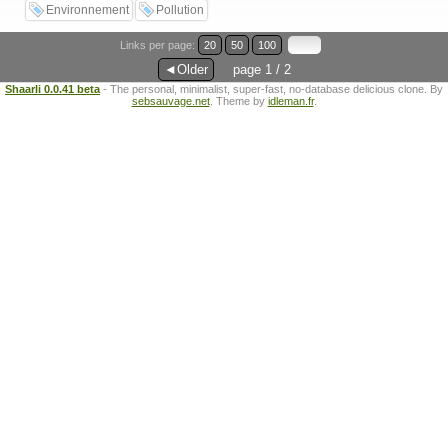
Environnement
Pollution
Links per page:
20
50
100
◄Older
page 1 / 2
Shaarli 0.0.41 beta
- The personal, minimalist, super-fast, no-database delicious clone. By
sebsauvage.net
. Theme by
idleman.fr
.