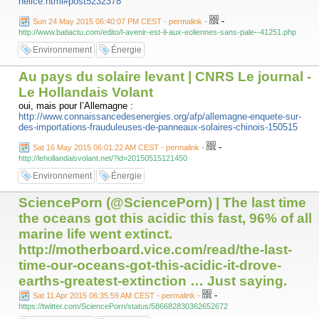
helice.html#post5232378
-
Sun 24 May 2015 06:40:07 PM CEST - permalink
-
http://www.batiactu.com/edito/l-avenir-est-il-aux-eoliennes-sans-pale--41251.php
Environnement
Énergie
Au pays du solaire levant | CNRS Le journal -
Le Hollandais Volant
oui, mais pour l’Allemagne :
http://www.connaissancedesenergies.org/afp/allemagne-enquete-sur-
des-importations-frauduleuses-de-panneaux-solaires-chinois-150515
-
Sat 16 May 2015 06:01:22 AM CEST - permalink
-
http://lehollandaisvolant.net/?id=20150515121450
Environnement
Énergie
SciencePorn (@SciencePorn) | The last time
the oceans got this acidic this fast, 96% of all
marine life went extinct.
http://motherboard.vice.com/read/the-last-
time-our-oceans-got-this-acidic-it-drove-
earths-greatest-extinction … Just saying.
-
Sat 11 Apr 2015 06:35:59 AM CEST - permalink
-
https://twitter.com/SciencePorn/status/586682830362652672