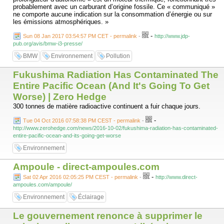
probablement avec un carburant d’origine fossile. Ce « communiqué »
ne comporte aucune indication sur la consommation d’énergie ou sur
les émissions atmosphériques. »
-
Sun 08 Jan 2017 03:54:57 PM CET - permalink
-
http://www.jdp-
pub.org/avis/bmw-i3-presse/
BMW
Environnement
Pollution
Fukushima Radiation Has Contaminated The
Entire Pacific Ocean (And It's Going To Get
Worse) | Zero Hedge
300 tonnes de matière radioactive continuent a fuir chaque jours.
-
Tue 04 Oct 2016 07:58:38 PM CEST - permalink
-
http://www.zerohedge.com/news/2016-10-02/fukushima-radiation-has-contaminated-
entire-pacific-ocean-and-its-going-get-worse
Environnement
Ampoule - direct-ampoules.com
-
Sat 02 Apr 2016 02:05:25 PM CEST - permalink
-
http://www.direct-
ampoules.com/ampoule/
Environnement
Éclairage
Le gouvernement renonce à supprimer le