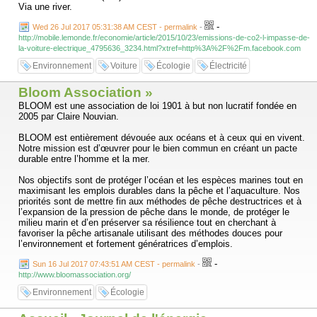
Via une river.
-
Wed 26 Jul 2017 05:31:38 AM CEST - permalink
-
http://mobile.lemonde.fr/economie/article/2015/10/23/emissions-de-co2-l-impasse-de-
la-voiture-electrique_4795636_3234.html?xtref=http%3A%2F%2Fm.facebook.com
Environnement
Voiture
Écologie
Électricité
Bloom Association »
BLOOM est une association de loi 1901 à but non lucratif fondée en
2005 par Claire Nouvian.
BLOOM est entièrement dévouée aux océans et à ceux qui en vivent.
Notre mission est d’œuvrer pour le bien commun en créant un pacte
durable entre l’homme et la mer.
Nos objectifs sont de protéger l’océan et les espèces marines tout en
maximisant les emplois durables dans la pêche et l’aquaculture. Nos
priorités sont de mettre fin aux méthodes de pêche destructrices et à
l’expansion de la pression de pêche dans le monde, de protéger le
milieu marin et d’en préserver sa résilience tout en cherchant à
favoriser la pêche artisanale utilisant des méthodes douces pour
l’environnement et fortement génératrices d’emplois.
-
Sun 16 Jul 2017 07:43:51 AM CEST - permalink
-
http://www.bloomassociation.org/
Environnement
Écologie