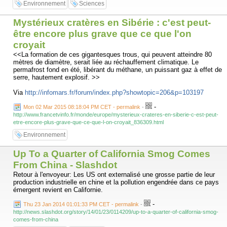
Environnement
Sciences
Mystérieux cratères en Sibérie : c'est peut-
être encore plus grave que ce que l'on
croyait
<<La formation de ces gigantesques trous, qui peuvent atteindre 80
mètres de diamètre, serait liée au réchauffement climatique. Le
permafrost fond en été, libérant du méthane, un puissant gaz à effet de
serre, hautement explosif. >>
Via
http://infomars.fr/forum/index.php?showtopic=206&p=103197
-
Mon 02 Mar 2015 08:18:04 PM CET - permalink
-
http://www.francetvinfo.fr/monde/europe/mysterieux-crateres-en-siberie-c-est-peut-
etre-encore-plus-grave-que-ce-que-l-on-croyait_836309.html
Environnement
Up To a Quarter of California Smog Comes
From China - Slashdot
Retour à l'envoyeur: Les US ont externalisé une grosse partie de leur
production industrielle en chine et la pollution engendrée dans ce pays
émergent revient en Californie.
-
Thu 23 Jan 2014 01:01:33 PM CET - permalink
-
http://news.slashdot.org/story/14/01/23/0114209/up-to-a-quarter-of-california-smog-
comes-from-china