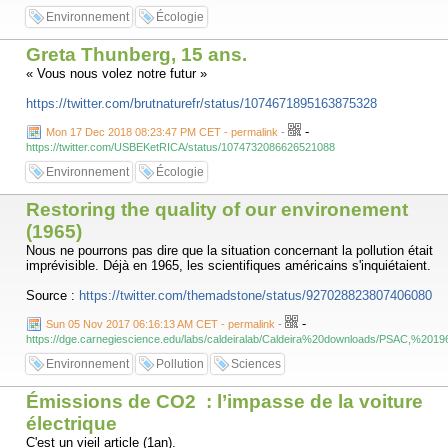
Environnement
Écologie
Greta Thunberg, 15 ans.
« Vous nous volez notre futur »
https://twitter.com/brutnaturefr/status/1074671895163875328
-
Mon 17 Dec 2018 08:23:47 PM CET - permalink
-
https://twitter.com/USBEKetRICA/status/1074732086626521088
Environnement
Écologie
Restoring the quality of our environement
(1965)
Nous ne pourrons pas dire que la situation concernant la pollution était
imprévisible. Déjà en 1965, les scientifiques américains s'inquiétaient.
Source :
https://twitter.com/themadstone/status/927028823807406080
-
Sun 05 Nov 2017 06:16:13 AM CET - permalink
-
https://dge.carnegiescience.edu/labs/caldeiralab/Caldeira%20downloads/PSAC,%
Environnement
Pollution
Sciences
Émissions de CO2 : l’impasse de la voiture
électrique
C'est un vieil article (1an).