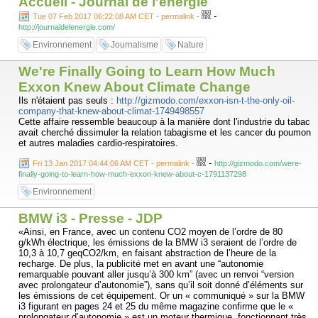
Accueil - Journal de l'énergie
-
Tue 07 Feb 2017 06:22:08 AM CET - permalink
-
http://journaldelenergie.com/
Environnement
Journalisme
Nature
We're Finally Going to Learn How Much
Exxon Knew About Climate Change
Ils n'étaient pas seuls :
http://gizmodo.com/exxon-isn-t-the-only-oil-
company-that-knew-about-climat-1749498557
Cette affaire ressemble beaucoup à la manière dont l'industrie du tabac
avait cherché dissimuler la relation tabagisme et les cancer du poumon
et autres maladies cardio-respiratoires.
-
Fri 13 Jan 2017 04:44:06 AM CET - permalink
-
http://gizmodo.com/were-
finally-going-to-learn-how-much-exxon-knew-about-c-1791137298
Environnement
BMW i3 - Presse - JDP
«Ainsi, en France, avec un contenu CO2 moyen de l’ordre de 80
g/kWh électrique, les émissions de la BMW i3 seraient de l’ordre de
10,3 à 10,7 geqCO2/km, en faisant abstraction de l’heure de la
recharge. De plus, la publicité met en avant une “autonomie
remarquable pouvant aller jusqu’à 300 km” (avec un renvoi “version
avec prolongateur d’autonomie”), sans qu’il soit donné d’éléments sur
les émissions de cet équipement. Or un « communiqué » sur la BMW
i3 figurant en pages 24 et 25 du même magazine confirme que le «
prolongateur d’autonomie » est un moteur thermique, fonctionnant très