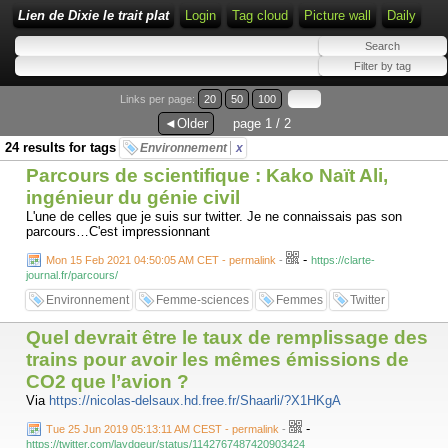
Lien de Dixie le trait plat
Login
Tag cloud
Picture wall
Daily
Links per page:
20
50
100
◄Older
page 1 / 2
24 results for tags
Environnement
x
Parcours de scientifique : Kako Naït Ali,
ingénieur du génie civil
L'une de celles que je suis sur twitter. Je ne connaissais pas son
parcours…C'est impressionnant
-
Mon 15 Feb 2021 04:50:05 AM CET - permalink
-
https://clarte-
journal.fr/parcours/
Environnement
Femme-sciences
Femmes
Twitter
Quel devrait être le taux de remplissage des
trains pour avoir les mêmes émissions de
CO2 que l’avion ?
Via
https://nicolas-delsaux.hd.free.fr/Shaarli/?X1HKgA
-
Tue 25 Jun 2019 05:13:11 AM CEST - permalink
-
https://twitter.com/laydgeur/status/1142767487420903424