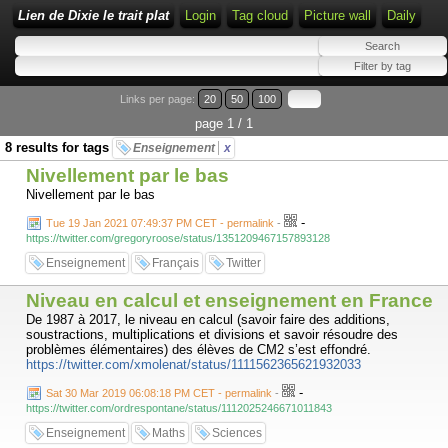
Lien de Dixie le trait plat
Login
Tag cloud
Picture wall
Daily
Links per page:
20
50
100
page 1 / 1
8 results for tags
Enseignement
x
Nivellement par le bas
Nivellement par le bas
-
Tue 19 Jan 2021 07:49:37 PM CET - permalink
-
https://twitter.com/gregoryroose/status/1351209467157893128
Enseignement
Français
Twitter
Niveau en calcul et enseignement en France
De 1987 à 2017, le niveau en calcul (savoir faire des additions,
soustractions, multiplications et divisions et savoir résoudre des
problèmes élémentaires) des élèves de CM2 s’est effondré.
https://twitter.com/xmolenat/status/1111562365621932033
-
Sat 30 Mar 2019 06:08:18 PM CET - permalink
-
https://twitter.com/ordrespontane/status/1112025246671011843
Enseignement
Maths
Sciences