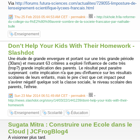
Via
http://forums.futura-sciences.com/actualites/729055-limposture-de-
lenseignement-scientifique-lycees-francais.html
-
Thu 25 Feb 2016 05:44:53 AM CET - permalink
-
http://skhole.fr/la-reforme-
du-college-ou-l%E2%80%99avenir-sombre-de-la-societe-francaise-par-nathalie-
bulle
Enseignement
Don't Help Your Kids With Their Homework -
Slashdot
Une étude de grande envergure et portant sur une très grande période
(30ans) et mesurant 63 critères a exploré l'influence de cette très
(trop?) grande implication des parents. Le résultat peut paraitre
surprenant: cette implication n'a que peu d'influence sur les résultats
scolaires de leurs enfants, mais le pire c'est que cet impact peut
s'avérer négatif quelque soit la classe sociale, le niveau scolaire des
parents, l'ethnie.
-
Sun 23 Mar 2014 06:51:49 AM CET - permalink
-
http://news.slashdot.org/story/14/03/22/1441239/dont-help-your-kids-with-their-
homework
Enseignement
Scolarité
Éducation
Sugata Mitra : Construire une Ecole dans le
Cloud | JCFrogBlog4
A visionner plus tard.