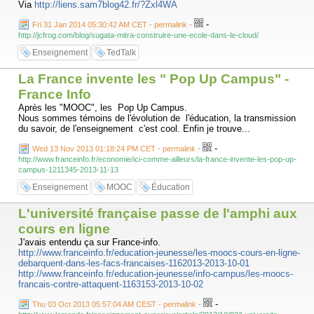
Via
http://liens.sam7blog42.fr/?Zxl4WA
-
Fri 31 Jan 2014 05:30:42 AM CET - permalink
-
http://jcfrog.com/blog/sugata-mitra-construire-une-ecole-dans-le-cloud/
Enseignement
TedTalk
La France invente les " Pop Up Campus" -
France Info
Après les "MOOC", les Pop Up Campus.
Nous sommes témoins de l'évolution de l'éducation, la transmission
du savoir, de l'enseignement c'est cool. Enfin je trouve...
-
Wed 13 Nov 2013 01:18:24 PM CET - permalink
-
http://www.franceinfo.fr/economie/ici-comme-ailleurs/la-france-invente-les-pop-up-
campus-1211345-2013-11-13
Enseignement
MOOC
Éducation
L'université française passe de l'amphi aux
cours en ligne
J'avais entendu ça sur France-info.
http://www.franceinfo.fr/education-jeunesse/les-moocs-cours-en-ligne-
debarquent-dans-les-facs-francaises-1162013-2013-10-01
http://www.franceinfo.fr/education-jeunesse/info-campus/les-moocs-
francais-contre-attaquent-1163153-2013-10-02
-
Thu 03 Oct 2013 05:57:04 AM CEST - permalink
-