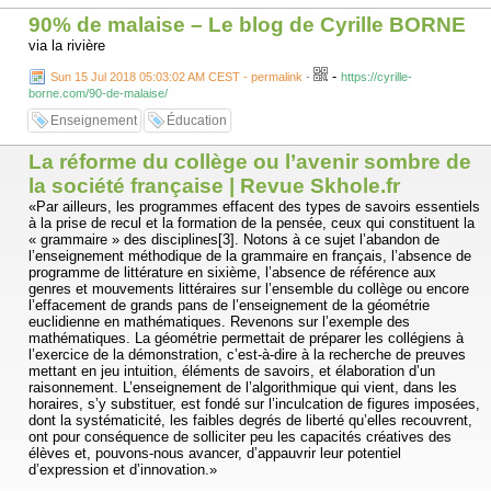
90% de malaise – Le blog de Cyrille BORNE
via la rivière
-
Sun 15 Jul 2018 05:03:02 AM CEST - permalink
-
https://cyrille-
borne.com/90-de-malaise/
Enseignement
Éducation
La réforme du collège ou l’avenir sombre de
la société française | Revue Skhole.fr
«Par ailleurs, les programmes effacent des types de savoirs essentiels
à la prise de recul et la formation de la pensée, ceux qui constituent la
« grammaire » des disciplines[3]. Notons à ce sujet l’abandon de
l’enseignement méthodique de la grammaire en français, l’absence de
programme de littérature en sixième, l’absence de référence aux
genres et mouvements littéraires sur l’ensemble du collège ou encore
l’effacement de grands pans de l’enseignement de la géométrie
euclidienne en mathématiques. Revenons sur l’exemple des
mathématiques. La géométrie permettait de préparer les collégiens à
l’exercice de la démonstration, c’est-à-dire à la recherche de preuves
mettant en jeu intuition, éléments de savoirs, et élaboration d’un
raisonnement. L’enseignement de l’algorithmique qui vient, dans les
horaires, s’y substituer, est fondé sur l’inculcation de figures imposées,
dont la systématicité, les faibles degrés de liberté qu’elles recouvrent,
ont pour conséquence de solliciter peu les capacités créatives des
élèves et, pouvons-nous avancer, d’appauvrir leur potentiel
d’expression et d’innovation.»