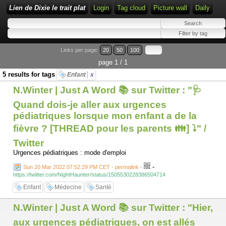
Lien de Dixie le trait plat
Login
Tag cloud
Picture wall
Daily
Links per page:
20
50
100
page 1 / 1
5 results for tags
Enfant
x
N.Winter | Just A Word 📚 sur Twitter : "🩺
Quand dois-je aller aux urgences
pédiatriques lorsque mon enfant a de la
fièvre ? [THREAD pour les parents 👪] ⤵️" /
Twitter
Urgences pédiatriques : mode d'emploi
-
Sun 20 Mar 2022 07:52:29 PM CET - permalink
-
https://twitter.com/NightHaunter/status/1505530228386504714
Enfant
Médecine
Santé
N.Winter | Just A Word 📚 sur Twitter : "Hier,
aux urgences pédiatriques, on est allés