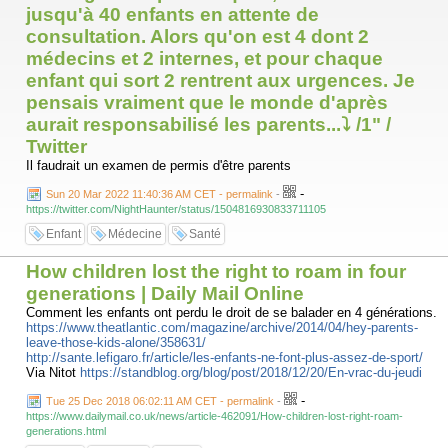
jusqu'à 40 enfants en attente de
consultation. Alors qu'on est 4 dont 2
médecins et 2 internes, et pour chaque
enfant qui sort 2 rentrent aux urgences. Je
pensais vraiment que le monde d'après
aurait responsabilisé les parents...⤵️ /1" /
Twitter
Il faudrait un examen de permis d'être parents
-
Sun 20 Mar 2022 11:40:36 AM CET - permalink
-
https://twitter.com/NightHaunter/status/1504816930833711105
Enfant
Médecine
Santé
How children lost the right to roam in four
generations | Daily Mail Online
Comment les enfants ont perdu le droit de se balader en 4 générations.
https://www.theatlantic.com/magazine/archive/2014/04/hey-parents-
leave-those-kids-alone/358631/
http://sante.lefigaro.fr/article/les-enfants-ne-font-plus-assez-de-sport/
Via Nitot
https://standblog.org/blog/post/2018/12/20/En-vrac-du-jeudi
-
Tue 25 Dec 2018 06:02:11 AM CET - permalink
-
https://www.dailymail.co.uk/news/article-462091/How-children-lost-right-roam-
generations.html