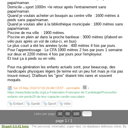
papa/maman.
Domicile→sport 1000m +le retour après l'entrainement sans
papa/maman.
Quand je voulais acheter un bouquin au centre ville :1600 mètres à
pieds sans papa/maman.
Quand je voulais aller à la bibliothèque municipale : 1800 mètres sans
papa/maman.
Piscine de ma ville : 1900 mètres.
Piscine en plein air dans la proche banlieue : 3000 mètres (d'abord en
vélo puis après un vol de celui-ci, en bus)
Le plus court a été les années lycée : 400 mètres 4 fois par jours.
Pour l’apprentissage : Le CFA 1900 mètres 2 fois par jours 1 semaine
sur deux et 2200 mètres 4 fois par jours pour l'employeur.
Et tout ça à pieds ou en vélo.
Pour ma génération les enfants actuels sont, pour beaucoup, des
handicapés physiques légers (le terme est un peu fort mais je n'ai pas
trouvé mieux). D'ailleurs les "gros" étaient très rares et souvent
moqués.
-
Sat 19 May 2018 07:00:26 AM CEST - permalink
-
https://www.fedecardio.org/La-Federation-Francaise-de-Cardiologie/Presse/les-
enfants-ont-perdu25-de-leur-capacite-cardio-vasculaire
Enfant
Santé
Sport
Vélo
Links per page:
20
50
100
page 1 / 1
Shaarli 0.0.41 beta
- The personal, minimalist, super-fast, no-database delicious clone. By