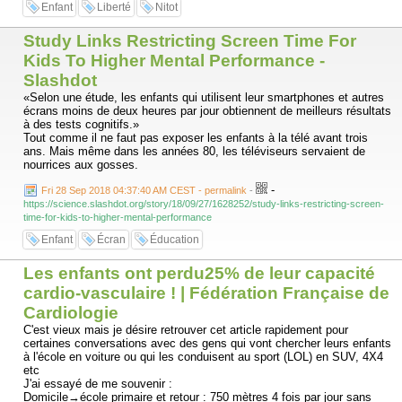
Enfant
Liberté
Nitot
Study Links Restricting Screen Time For
Kids To Higher Mental Performance -
Slashdot
«Selon une étude, les enfants qui utilisent leur smartphones et autres
écrans moins de deux heures par jour obtiennent de meilleurs résultats
à des tests cognitifs.»
Tout comme il ne faut pas exposer les enfants à la télé avant trois
ans. Mais même dans les années 80, les téléviseurs servaient de
nourrices aux gosses.
-
Fri 28 Sep 2018 04:37:40 AM CEST - permalink
-
https://science.slashdot.org/story/18/09/27/1628252/study-links-restricting-screen-
time-for-kids-to-higher-mental-performance
Enfant
Écran
Éducation
Les enfants ont perdu25% de leur capacité
cardio-vasculaire ! | Fédération Française de
Cardiologie
C'est vieux mais je désire retrouver cet article rapidement pour
certaines conversations avec des gens qui vont chercher leurs enfants
à l'école en voiture ou qui les conduisent au sport (LOL) en SUV, 4X4
etc
J'ai essayé de me souvenir :
Domicile→école primaire et retour : 750 mètres 4 fois par jour sans