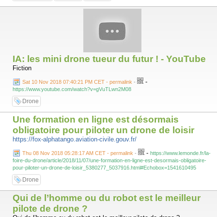
IA: les mini drone tueur du futur ! - YouTube
Fiction
-
Sat 10 Nov 2018 07:40:21 PM CET - permalink
-
https://www.youtube.com/watch?v=gVuTLwn2M08
Drone
Une formation en ligne est désormais
obligatoire pour piloter un drone de loisir
https://fox-alphatango.aviation-civile.gouv.fr/
-
Thu 08 Nov 2018 05:28:17 AM CET - permalink
-
https://www.lemonde.fr/la-
foire-du-drone/article/2018/11/07/une-formation-en-ligne-est-desormais-obligatoire-
pour-piloter-un-drone-de-loisir_5380277_5037916.html#Echobox=1541610495
Drone
Qui de l’homme ou du robot est le meilleur
pilote de drone ?