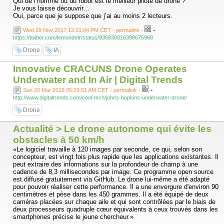
Qui de l’homme ou du robot est le meilleur pilote de drone ?
Je vous laisse découvrir…
Oui, parce que je suppose que j’ai au moins 2 lecteurs.
-
Wed 29 Nov 2017 12:21:04 PM CET - permalink
-
https://twitter.com/lemondefr/status/935830016398675968
Drone
IA
Innovative CRACUNS Drone Operates
Underwater and In Air | Digital Trends
-
Sun 20 Mar 2016 05:29:51 AM CET - permalink
-
http://www.digitaltrends.com/cool-tech/johns-hopkins-underwater-drone/
Drone
Actualité > Le drone autonome qui évite les
obstacles à 50 km/h
«Le logiciel travaille à 120 images par seconde, ce qui, selon son
concepteur, est vingt fois plus rapide que les applications existantes. Il
peut extraire des informations sur la profondeur de champ à une
cadence de 8,3 millisecondes par image. Ce programme open source
est diffusé gratuitement via GitHub. Le drone lui-même a été adapté
pour pouvoir réaliser cette performance. Il a une envergure d'environ 90
centimètres et pèse dans les 450 grammes. Il a été équipé de deux
caméras placées sur chaque aile et qui sont contrôlées par le biais de
deux processeurs quadruple cœur équivalents à ceux trouvés dans les
smartphones précise le jeune chercheur.»