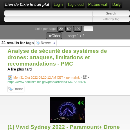
Lien de Dixie le trait plat
Login
Tag cloud
Picture wall
Daily
Links per page:
20
50
100
◄Older
page 1 / 2
24 results for tags
Drone
x
Analyse de sécurité des systèmes de
drones: attaques, limitations et
recommandations - PMC
A lire plus tard
-
Mon 31 Oct 2022 08:20:12 AM CET - permalink
-
https://www.ncbi.nlm.nih.gov/pmc/articles/PMC7206421/
Drone
(1) Vivid Sydney 2022 - Paramount+ Drone