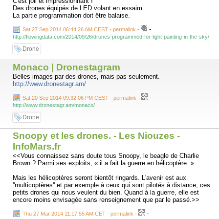
C'est joli et impressionnant !
Des drones équipés de LED volant en essaim.
La partie programmation doit être balaise.
-
Sat 27 Sep 2014 06:44:26 AM CEST - permalink
-
http://flowingdata.com/2014/09/26/drones-programmed-for-light-painting-in-the-sky/
Drone
Monaco | Dronestagram
Belles images par des drones, mais pas seulement.
http://www.dronestagr.am/
-
Sat 20 Sep 2014 09:32:06 PM CEST - permalink
-
http://www.dronestagr.am/monaco/
Drone
Snoopy et les drones. - Les Niouzes -
InfoMars.fr
<<Vous connaissez sans doute tous Snoopy, le beagle de Charlie
Brown ? Parmi ses exploits, « il a fait la guerre en hélicoptère. »
Mais les hélicoptères seront bientôt ringards. L'avenir est aux
''multicoptères'' et par exemple à ceux qui sont pilotés à distance, ces
petits drones qui nous veulent du bien. Quand à la guerre, elle est
encore moins envisagée sans renseignement que par le passé.>>
-
Thu 27 Mar 2014 11:17:55 AM CET - permalink
-