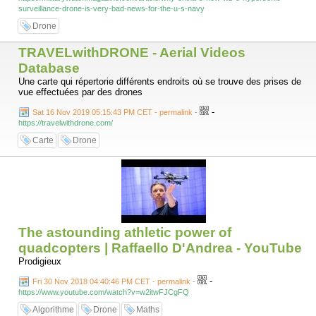
surveillance-drone-is-very-bad-news-for-the-u-s-navy
Drone
TRAVELwithDRONE - Aerial Videos
Database
Une carte qui répertorie différents endroits où se trouve des prises de
vue effectuées par des drones
-
Sat 16 Nov 2019 05:15:43 PM CET - permalink
-
https://travelwithdrone.com/
Carte
Drone
The astounding athletic power of
quadcopters | Raffaello D'Andrea - YouTube
Prodigieux
-
Fri 30 Nov 2018 04:40:46 PM CET - permalink
-
https://www.youtube.com/watch?v=w2itwFJCgFQ
Algorithme
Drone
Maths