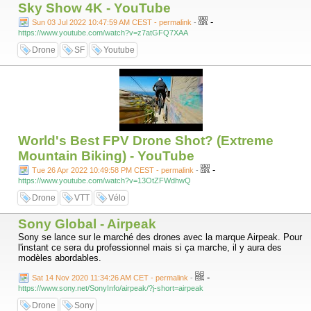
Sky Show 4K - YouTube
-
Sun 03 Jul 2022 10:47:59 AM CEST - permalink
-
https://www.youtube.com/watch?v=z7atGFQ7XAA
Drone
SF
Youtube
World's Best FPV Drone Shot? (Extreme
Mountain Biking) - YouTube
-
Tue 26 Apr 2022 10:49:58 PM CEST - permalink
-
https://www.youtube.com/watch?v=13OtZFWdhwQ
Drone
VTT
Vélo
Sony Global - Airpeak
Sony se lance sur le marché des drones avec la marque Airpeak. Pour
l'instant ce sera du professionnel mais si ça marche, il y aura des
modèles abordables.
-
Sat 14 Nov 2020 11:34:26 AM CET - permalink
-
https://www.sony.net/SonyInfo/airpeak/?j-short=airpeak
Drone
Sony