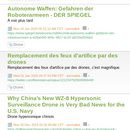
Autonome Waffen: Gefahren der
Roboterarmeen - DER SPIEGEL
A voir plus tard
-
Mon 20 Jan 2020 05:22:12 AM CET - permalink
-
https://www.spiegel.de/wissenschaft/technik/autonome-waffen-gefahren-der-
roboterarmeen-a-d18a0445-964c-4817-bc25-a9220d254de2
Drone
Remplacement des feux d'artifice par des
drones
Remplacement des feux d'artifice par des drones, c'est magnifique.
-
Wed 01 Jan 2020 04:37:54 PM CET - permalink
-
https://twitter.com/florentderue/status/1212347929345896448
Drone
Why China’s New WZ-8 Hypersonic
Surveillance Drone is Very Bad News for the
U.S. Navy
Drone hypersonique chinois
-
Mon 30 Dec 2019 04:26:48 AM CET - permalink
-
https://militarywatchmagazine.com/article/why-china-s-new-wz-8-hypersonic-