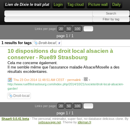
Lien de Dixie le trait plat
Login
Tag cloud
Picture wall
Daily
Links per page:
20
50
100
page 1 / 1
1 results for tags
Droit-local
x
10 dispositions du droit local alsacien à
conserver - Rue89 Strasbourg
Cela me concerne également.
Il me semble même que l'assurance maladie Alsace/Moselle a des
résultats excédentaires.
-
Thu 23 Oct 2014 11:48:51 AM CEST - permalink
-
http://www.rue89strasbourg.com/index.php/2014/10/21/societe/droit-local-alsacien-
garder/
Droit-local
Links per page:
20
50
100
page 1 / 1
Shaarli 0.0.41 beta
- The personal, minimalist, super-fast, no-database delicious clone. By
sebsauvage.net
. Theme by
idleman.fr
.