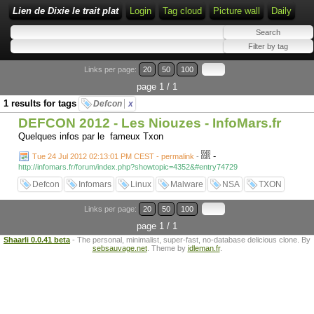
Lien de Dixie le trait plat
Login
Tag cloud
Picture wall
Daily
Links per page:
20
50
100
page 1 / 1
1 results for tags
Defcon
x
DEFCON 2012 - Les Niouzes - InfoMars.fr
Quelques infos par le fameux Txon
-
Tue 24 Jul 2012 02:13:01 PM CEST - permalink
-
http://infomars.fr/forum/index.php?showtopic=4352&#entry74729
Defcon
Infomars
Linux
Malware
NSA
TXON
Links per page:
20
50
100
page 1 / 1
Shaarli 0.0.41 beta
- The personal, minimalist, super-fast, no-database delicious clone. By
sebsauvage.net
. Theme by
idleman.fr
.