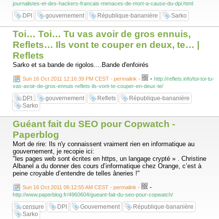
journalistes-et-des-hackers-francais-menaces-de-mort-a-cause-du-dpi.html
DPI
gouvernement
République-bananière
Sarko
Toi… Toi… Tu vas avoir de gros ennuis,
Reflets… Ils vont te couper en deux, te… |
Reflets
Sarko et sa bande de rigolos....Bande d'enfoirés
-
Sun 16 Oct 2011 12:16:39 PM CEST - permalink
-
http://reflets.info/toi-toi-tu-
vas-avoir-de-gros-ennuis-reflets-ils-vont-te-couper-en-deux-te/
DPI
gouvernement
Reflets
République-bananière
Sarko
Guéant fait du SEO pour Copwatch -
Paperblog
Mort de rire: Ils n'y connaissent vraiment rien en informatique au
gouvernement, je recopie ici:
"les pages web sont écrites en https, un langage crypté » . Christine
Albanel a du donner des cours d’informatique chez Orange, c’est à
peine croyable d’entendre de telles âneries !"
-
Sun 16 Oct 2011 06:12:55 AM CEST - permalink
-
http://www.paperblog.fr/4960604/gueant-fait-du-seo-pour-copwatch/
censure
DPI
Gouvernement
République-bananière
Sarko