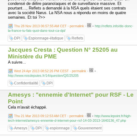
condensé de délire paranoïaques et de surveillance massive. Et
pourtant…, Reflets a demandé à la NSA quels étaient ses contrats
avec la société Narus. La NSA nous a répondu en moins de quatre
semaines. Et toi ?>>
-
Thu 28 Nov 2013 06:57:55 AM CET - permalink
-
http://reflets.info/dis-donc-
la-france-tu-fais-quoi-dans-tout-ca-dpi/
DPI
Espionnage-étatique
Reflets
Jacques Cresta : Question N° 25205 au
Ministère du PME
A suivre...
-
Wed 24 Apr 2013 08:52:26 PM CEST - permalink
-
http://www.nosdeputes.fr/14/question/QE/25205
Confidentialité
DPI
Amesys : "ennemie d'Internet" pour RSF - Le
Point
Cela m'avait échappé.
-
Thu 21 Mar 2013 09:12:53 AM CET - permalink
-
http://www.lepoint.fr/high-
tech-internet/amesys-ennemie-d-internet-pour-rsf-14-03-2013-1640136_47.php
Amesys
DPI
espionnage
Gouvenement