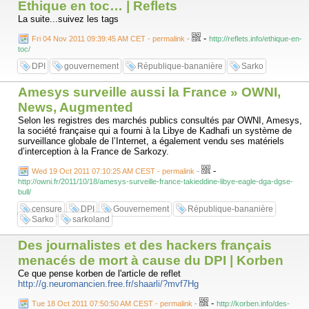
Ethique en toc… | Reflets
La suite...suivez les tags
-
Fri 04 Nov 2011 09:39:45 AM CET - permalink
-
http://reflets.info/ethique-en-
toc/
DPI
gouvernement
République-bananière
Sarko
Amesys surveille aussi la France » OWNI,
News, Augmented
Selon les registres des marchés publics consultés par OWNI, Amesys,
la société française qui a fourni à la Libye de Kadhafi un système de
surveillance globale de l’Internet, a également vendu ses matériels
d’interception à la France de Sarkozy.
-
Wed 19 Oct 2011 07:10:25 AM CEST - permalink
-
http://owni.fr/2011/10/18/amesys-surveille-france-takieddine-libye-eagle-dga-dgse-
bull/
censure
DPI
Gouvernement
République-bananière
Sarko
sarkoland
Des journalistes et des hackers français
menacés de mort à cause du DPI | Korben
Ce que pense korben de l'article de reflet
http://g.neuromancien.free.fr/shaarli/?mvf7Hg
-
Tue 18 Oct 2011 07:50:50 AM CEST - permalink
-
http://korben.info/des-