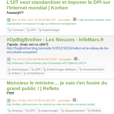
L’UIT veut standardiser et imposer le DPI sur
l’Internet mondial | Korben
Aaaaargh!!!
-
Mon 10 Dec 2012 10:39:40 AM CET - permalink
-
http://korben.info/luit-veut-
standardiser-et-imposer-le-dpi-sur-linternet-mondial.html
Censure
DPI
Espionnage
#OpBigBrother - Les Niouzes - InfoMars.fr
J'ajoute, (mais est-ce utile?)
http://bugbrother.blog.lemonde.fr/2012/10/14/indect-et-le-rideau-de-fer-
securitaire-europeen/
-
Thu 18 Oct 2012 08:49:46 PM CEST - permalink
-
http://infomars.fr/forum/index.php?showtopic=4577&#entry78174
Anonymous
DPI
Espionnage-étatique
Gouvernement
Indect
Surveillance
Monsieur le ministre… je vais t’en foutre du
grand public ! | Reflets
Pfffff
-
Mon 19 Mar 2012 07:00:43 AM CET - permalink
-
http://reflets.info/monsieur-le-ministre-je-vais-ten-foutre-du-grand-public/
Amesys
DPI
espionnage
Gouvenement
Reflets