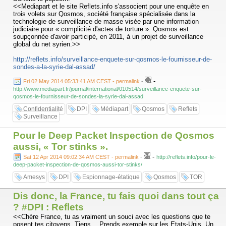
<<Mediapart et le site Reflets.info s'associent pour une enquête en
trois volets sur Qosmos, société française spécialisée dans la
technologie de surveillance de masse visée par une information
judiciaire pour « complicité d'actes de torture ». Qosmos est
soupçonnée d'avoir participé, en 2011, à un projet de surveillance
global du net syrien.>>
http://reflets.info/surveillance-enquete-sur-qosmos-le-fournisseur-de-
sondes-a-la-syrie-dal-assad/
-
Fri 02 May 2014 05:33:41 AM CEST - permalink
-
http://www.mediapart.fr/journal/international/010514/surveillance-enquete-sur-
qosmos-le-fournisseur-de-sondes-la-syrie-dal-assad
Confidentialité
DPI
Médiapart
Qosmos
Reflets
Surveillance
Pour le Deep Packet Inspection de Qosmos
aussi, « Tor stinks ».
-
Sat 12 Apr 2014 09:02:34 AM CEST - permalink
-
http://reflets.info/pour-le-
deep-packet-inspection-de-qosmos-aussi-tor-stinks/
Amesys
DPI
Espionnage-étatique
Qosmos
TOR
Dis donc, la France, tu fais quoi dans tout ça
? #DPI : Reflets
<<Chère France, tu as vraiment un souci avec les questions que te
posent tes citoyens. Tiens… Prends exemple sur les Etats-Unis. Un