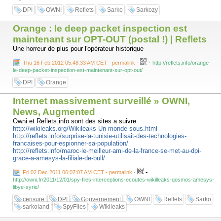
DPI
OWNI
Reflets
Sarko
Sarkozy
Orange : le deep packet inspection est
maintenant sur OPT-OUT (postal !) | Reflets
Une horreur de plus pour l'opérateur historique
-
Thu 16 Feb 2012 05:48:33 AM CET - permalink
-
http://reflets.info/orange-
le-deep-packet-inspection-est-maintenant-sur-opt-out/
DPI
Orange
Internet massivement surveillé » OWNI,
News, Augmented
Owni et Reflets.info sont des sites a suivre
http://wikileaks.org/Wikileaks-Un-monde-sous.html
http://reflets.info/surprise-la-tunisie-utilisait-des-technologies-
francaises-pour-espionner-sa-population/
http://reflets.info/maroc-le-meilleur-ami-de-la-france-se-met-au-dpi-
grace-a-amesys-la-filiale-de-bull/
-
Fri 02 Dec 2011 06:07:07 AM CET - permalink
-
http://owni.fr/2011/12/01/spy-files-interceptions-ecoutes-wikilleaks-qosmos-amesys-
libye-syrie/
censure
DPI
Gouvernement
OWNI
Reflets
Sarko
sarkoland
SpyFiles
Wikileaks