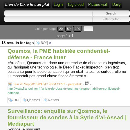
Lien de Dixie le trait plat
Login
Tag cloud
Picture wall
Daily
Links per page:
20
50
100
page 1 / 1
18 results for tags
DPI
x
Qosmos, la PME habilitée confidentiel-
défense - France Inter
«Au début, Qosmos est donc une entreprise de chercheurs-ingénieurs,
qui fabriquait une technologie, le Deep Packet Inspecton, bien trop
puissante pour le seule utilisation qui en était faite… et surtout, elle ne
lui rapportait pas grand-chose financièrement.»
-
Sun 20 Sep 2015 03:54:19 PM CEST - permalink
-
http://www.franceinter.fr/article-de-dossier-qosmos-la-pme-habilitee-confidentiel-
defense
DPI
Qosmos
Reflets
Surveillance: enquête sur Qosmos, le
fournisseur de sondes à la Syrie d'al-Assad |
Mediapart
Sortons le popcorn!