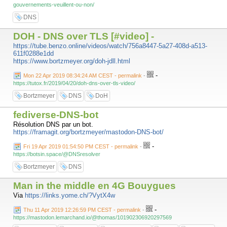
gouvernements-veuillent-ou-non/
DNS
DOH - DNS over TLS [#video] -
https://tube.benzo.online/videos/watch/756a8447-5a27-408d-a513-
611f0288e1dd
https://www.bortzmeyer.org/doh-jdll.html
-
Mon 22 Apr 2019 08:34:24 AM CEST - permalink
-
https://tutox.fr/2019/04/20/doh-dns-over-tls-video/
Bortzmeyer
DNS
DoH
fediverse-DNS-bot
Résolution DNS par un bot.
https://framagit.org/bortzmeyer/mastodon-DNS-bot/
-
Fri 19 Apr 2019 01:54:50 PM CEST - permalink
-
https://botsin.space/@DNSresolver
Bortzmeyer
DNS
Man in the middle en 4G Bouygues
Via
https://links.yome.ch/?VytX4w
-
Thu 11 Apr 2019 12:26:59 PM CEST - permalink
-
https://mastodon.lemarchand.io/@thomas/101902306920297569