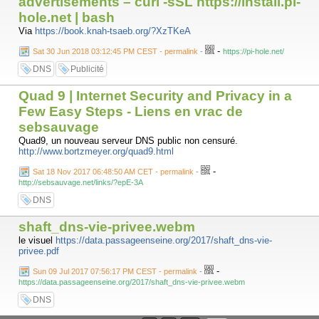
advertisements – curl -sSL https://install.pi-
hole.net | bash
Via
https://book.knah-tsaeb.org/?XzTKeA
-
Sat 30 Jun 2018 03:12:45 PM CEST - permalink
-
https://pi-hole.net/
DNS
Publicité
Quad 9 | Internet Security and Privacy in a
Few Easy Steps - Liens en vrac de
sebsauvage
Quad9, un nouveau serveur DNS public non censuré.
http://www.bortzmeyer.org/quad9.html
-
Sat 18 Nov 2017 06:48:50 AM CET - permalink
-
http://sebsauvage.net/links/?epE-3A
DNS
shaft_dns-vie-privee.webm
le visuel
https://data.passageenseine.org/2017/shaft_dns-vie-
privee.pdf
-
Sun 09 Jul 2017 07:56:17 PM CEST - permalink
-
https://data.passageenseine.org/2017/shaft_dns-vie-privee.webm
DNS