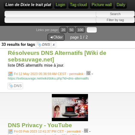
Lien de Dixie le trait plat
Login
Tag cloud
Picture wall
Daily
Links per page:
20
50
100
◄Older
page 1 / 2
33 results for tags
DNS
x
Résolveurs DNS Alternatifs [Wiki de
sebsauvage.net]
liste DNS alternatifs mise à jour.
-
Fri 12 May 2023 05:36:59 AM CEST - permalink
-
https://sebsauvage.net/wiki/doku.php?id=dns-alternatifs
DNS
DNS Privacy - YouTube
-
Fri 03 Feb 2023 12:41:37 PM CET - permalink
-