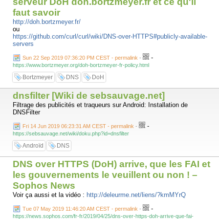
serveur DoH doh.bortzmeyer.fr et ce qu'il
faut savoir
http://doh.bortzmeyer.fr/
ou
https://github.com/curl/curl/wiki/DNS-over-HTTPS#publicly-available-
servers
-
Sun 22 Sep 2019 07:36:20 PM CEST - permalink
-
https://www.bortzmeyer.org/doh-bortzmeyer-fr-policy.html
Bortzmeyer
DNS
DoH
dnsfilter [Wiki de sebsauvage.net]
Filtrage des publicités et traqueurs sur Android: Installation de
DNSFilter
-
Fri 14 Jun 2019 06:23:31 AM CEST - permalink
-
https://sebsauvage.net/wiki/doku.php?id=dnsfilter
Androïd
DNS
DNS over HTTPS (DoH) arrive, que les FAI et
les gouvernements le veuillent ou non ! –
Sophos News
Voir ça aussi et la vidéo :
http://deleurme.net/liens/?kmMYrQ
-
Tue 07 May 2019 11:46:20 AM CEST - permalink
-
https://news.sophos.com/fr-fr/2019/04/25/dns-over-https-doh-arrive-que-fai-