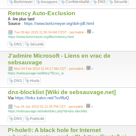
Bortzmeyer
bouygues
Confidentialité
DNS
Sécurité
Retency Auto-Exclusion
A lire plus tard
Source :
https://www.bortzmeyer.org/doh-jdll.html
-
Tue 09 Apr 2019 11:36:34 AM CEST - permalink
-
https://www.bortzmeyer.org/files/retency.html
DNS
Sécurité
J'admire Microsoft - Liens en vrac de
sebsauvage
-
Mon 04 Feb 2019 11:44:17 AM CET - permalink
-
https://sebsauvage.net/links/?Ezsc_w
DNS
Hosts
dns-blocklist [Wiki de sebsauvage.net]
Via
https://links.kalvn.net/?xvf8uQ
-
Tue 29 Jan 2019 01:21:35 PM CET - permalink
-
https://sebsauvage.net/wiki/doku.php?id=dns-blocklist
DNS
Publicité
Pi-hole®: A black hole for Internet