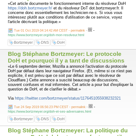
«Cet article documente le fonctionnement interne du résolveur DoH
https://doh.bortzmeyer.fr/
et du résolveur DoT dot.bortzmeyer.fr. Il
concerne donc essentiellement les technicien·ne·s. Si vous vous
intéressez plutôt aux conditions d'utilisation de ce service, voyez
l'article décrivant la politique.»
-
Tue 01 Oct 2019 04:14:42 AM CEST - permalink
-
https://www.bortzmeyer.org/doh-mon-resolveur.html
Bortzmeyer
DNS
DoH
Blog Stéphane Bortzmeyer: Le protocole
DoH et pourquoi il y a tant de discussions
«Le 6 septembre dernier, Mozilla a annoncé l'activation du protocole
DoH par défaut dans leur navigateur Firefox. (Et, même si ce n'est pas
explicite, il est prévu que ce soit par défaut avec le résolveur de
Cloudflare.) Cette annonce a suscité beaucoup de discussions,
souvent confuses et mal informées. Cet article a pour but d'expliquer la
question de DoH, et de clarifier le débat.»
Via
https://twitter.com/bortzmeyer/status/1176451055938232321
-
Tue 24 Sep 2019 06:56:23 PM CEST - permalink
-
https://www.bortzmeyer.org/doh-et-ses-adversaires.html
Bortzmeyer
DNS
DoH
Blog Stéphane Bortzmeyer: La politique du