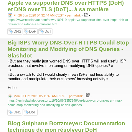
Apple va supporter DNS over HTTPS (DoH)
et DNS over TLS (DoT)... à sa manière
-
Fri 26 Jun 2020 04:32:44 AM CEST - permalink
-
https://www.nextinpact.com/news/109110-apple-va-supporter-dns-over-https-doh-et-
dns-over-tls-dot-a-sa-maniere.htm
DNS
DoH
DoT
Big ISPs Worry DNS-Over-HTTPS Could Stop
Monitoring and Modifying of DNS Queries -
Slashdot
«But are they really just worried DNS over HTTPS will end useful ISP
practices that involve monitoring or modifying DNS queries? »
../..
«But a switch to DoH would clearly mean ISPs had less ability to
monitor and manipulate their customers' browsing activity.»
Hehe
-
Mon 07 Oct 2019 05:11:46 AM CEST - permalink
-
https://tech.slashdot.org/story/19/10/06/2357249/big-isps-worry-dns-over-https-
could-stop-monitoring-and-modifying-of-dns-queries
DNS
DoH
Blog Stéphane Bortzmeyer: Documentation
technique de mon résolveur DoH