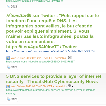
https://www.youtube.com/watch?v=a2RjbvMES-0
DNS
𝓝𝓲𝓭𝓸𝓾𝓲𝓵𝓵𝓮 🐙 sur Twitter : "Petit rappel sur le
fonction d'une requête DNS. Les
infographies sont veilles, le but c'est de
pouvoir expliquer simplement. Si vous
n'aimer pas les 2 infographies, postez la
votre en commentaire.
https://t.co/4gu84f0kwT" / Twitter
https://twitter.com/thomashermine/status/1605514268937293824
-
Wed 21 Dec 2022 07:52:26 PM CET - permalink
-
https://twitter.com/_Nidouille_/status/1605458049409376257
DNS
5 DNS services to provide a layer of internet
security - ThreatsHub Cybersecurity News
-
Wed 30 Nov 2022 04:33:48 AM CET - permalink
-
https://www.threatshub.org/blog/5-dns-services-to-provide-a-layer-of-internet-
security/
DNS