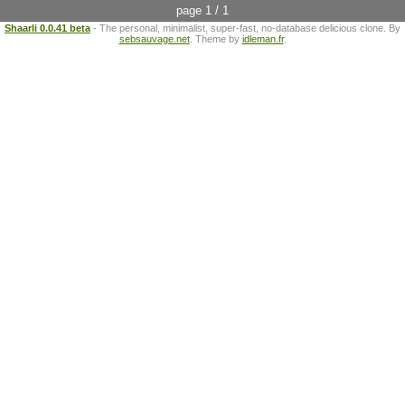
page 1 / 1
Shaarli 0.0.41 beta
- The personal, minimalist, super-fast, no-database delicious clone. By
sebsauvage.net
. Theme by
idleman.fr
.