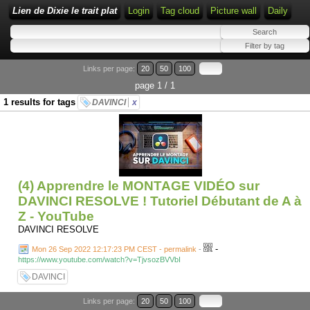
Lien de Dixie le trait plat
Login
Tag cloud
Picture wall
Daily
Links per page:
20
50
100
page 1 / 1
1 results for tags
DAVINCI
x
(4) Apprendre le MONTAGE VIDÉO sur
DAVINCI RESOLVE ! Tutoriel Débutant de A à
Z - YouTube
DAVINCI RESOLVE
-
Mon 26 Sep 2022 12:17:23 PM CEST - permalink
-
https://www.youtube.com/watch?v=TjvsozBVVbI
DAVINCI
Links per page:
20
50
100