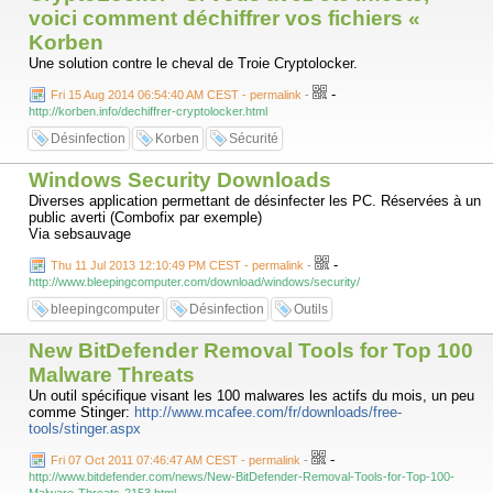
voici comment déchiffrer vos fichiers «
Korben
Une solution contre le cheval de Troie Cryptolocker.
-
Fri 15 Aug 2014 06:54:40 AM CEST - permalink
-
http://korben.info/dechiffrer-cryptolocker.html
Désinfection
Korben
Sécurité
Windows Security Downloads
Diverses application permettant de désinfecter les PC. Réservées à un
public averti (Combofix par exemple)
Via sebsauvage
-
Thu 11 Jul 2013 12:10:49 PM CEST - permalink
-
http://www.bleepingcomputer.com/download/windows/security/
bleepingcomputer
Désinfection
Outils
New BitDefender Removal Tools for Top 100
Malware Threats
Un outil spécifique visant les 100 malwares les actifs du mois, un peu
comme Stinger:
http://www.mcafee.com/fr/downloads/free-
tools/stinger.aspx
-
Fri 07 Oct 2011 07:46:47 AM CEST - permalink
-
http://www.bitdefender.com/news/New-BitDefender-Removal-Tools-for-Top-100-