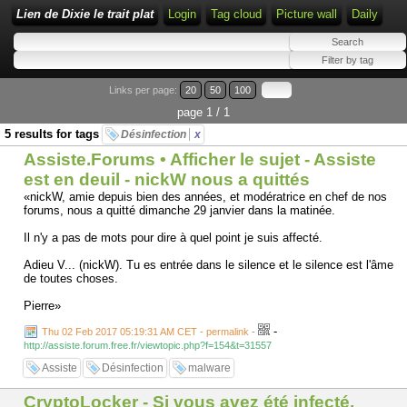
Lien de Dixie le trait plat
Login
Tag cloud
Picture wall
Daily
Links per page:
20
50
100
page 1 / 1
5 results for tags
Désinfection
x
Assiste.Forums • Afficher le sujet - Assiste
est en deuil - nickW nous a quittés
«nickW, amie depuis bien des années, et modératrice en chef de nos
forums, nous a quitté dimanche 29 janvier dans la matinée.
Il n'y a pas de mots pour dire à quel point je suis affecté.
Adieu V... (nickW). Tu es entrée dans le silence et le silence est l'âme
de toutes choses.
Pierre»
-
Thu 02 Feb 2017 05:19:31 AM CET - permalink
-
http://assiste.forum.free.fr/viewtopic.php?f=154&t=31557
Assiste
Désinfection
malware
CryptoLocker - Si vous avez été infecté,