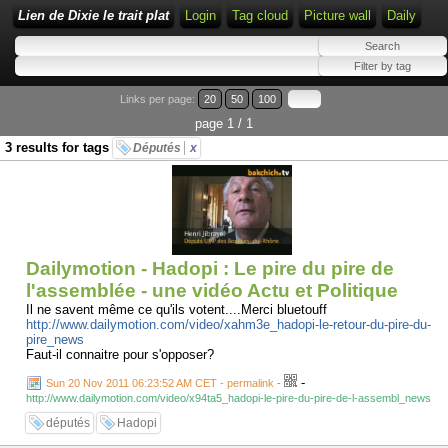
Lien de Dixie le trait plat
Login
Tag cloud
Picture wall
Daily
Links per page:
20
50
100
page 1 / 1
3 results for tags
Députés
x
Dailymotion - Hadopi : Le pire du pire de
l'assemblée - une vidéo Actu et Politique
Il ne savent même ce qu'ils votent....Merci bluetouff
http://www.dailymotion.com/video/xahm3e_hadopi-le-retour-du-pire-du-
pire_news
Faut-il connaitre pour s'opposer?
-
Sun 20 Nov 2011 06:23:52 AM CET - permalink
-
http://www.dailymotion.com/video/x94ta5_hadopi-le-pire-du-pire-de-l-assembl_news
députés
Hadopi