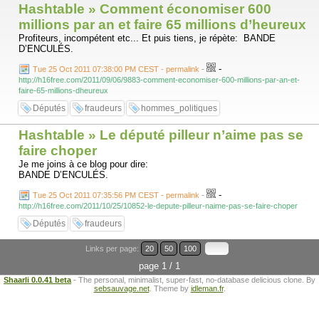
Hashtable » Comment économiser 600
millions par an et faire 65 millions d’heureux
Profiteurs, incompétent etc... Et puis tiens, je répète: BANDE
D’ENCULÉS.
-
Tue 25 Oct 2011 07:38:00 PM CEST - permalink
-
http://h16free.com/2011/09/06/9883-comment-economiser-600-millions-par-an-et-
faire-65-millions-dheureux
Députés
fraudeurs
hommes_politiques
Hashtable » Le député pilleur n’aime pas se
faire choper
Je me joins à ce blog pour dire:
BANDE D’ENCULÉS.
-
Tue 25 Oct 2011 07:35:56 PM CEST - permalink
-
http://h16free.com/2011/10/25/10852-le-depute-pilleur-naime-pas-se-faire-choper
Députés
fraudeurs
Links per page:
20
50
100
page 1 / 1
Shaarli 0.0.41 beta
- The personal, minimalist, super-fast, no-database delicious clone. By
sebsauvage.net
. Theme by
idleman.fr
.