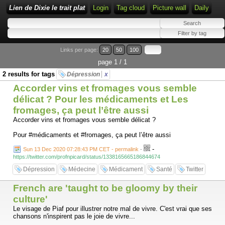
Lien de Dixie le trait plat
Login
Tag cloud
Picture wall
Daily
Links per page:
20
50
100
page 1 / 1
2 results for tags
Dépression
x
Accorder vins et fromages vous semble
délicat ? Pour les médicaments et Les
fromages, ça peut l’être aussi
Accorder vins et fromages vous semble délicat ?
Pour #médicaments et #fromages, ça peut l’être aussi
-
Sun 13 Dec 2020 07:28:43 PM CET - permalink
-
https://twitter.com/profnpicard/status/1338165665186844674
Dépression
Médecine
Médicament
Santé
Twitter
French are 'taught to be gloomy by their
culture'
Le visage de Piaf pour illustrer notre mal de vivre. C'est vrai que ses
chansons n'inspirent pas le joie de vivre...