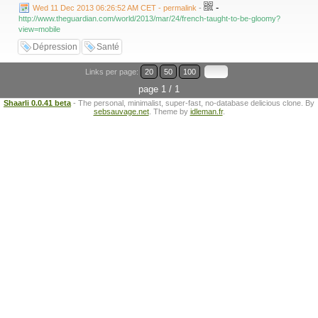
-
Wed 11 Dec 2013 06:26:52 AM CET - permalink
-
http://www.theguardian.com/world/2013/mar/24/french-taught-to-be-gloomy?
view=mobile
Dépression
Santé
Links per page:
20
50
100
page 1 / 1
Shaarli 0.0.41 beta
- The personal, minimalist, super-fast, no-database delicious clone. By
sebsauvage.net
. Theme by
idleman.fr
.