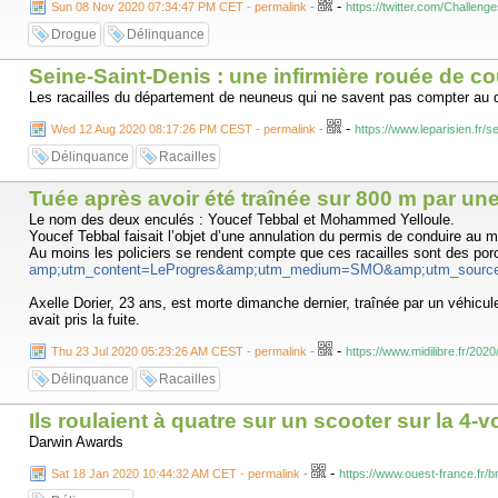
-
rue Marguerite-Puhl-Demange
Sun 08 Nov 2020 07:34:47 PM CET - permalink
-
https://twitter.com/Challe
rue Sous-Saint-Arnould
Drogue
Délinquance
rue de l’Abreuvoir
rue Royale
Seine-Saint-Denis : une infirmière rouée de c
passage Coislin
rue des Roches
Les racailles du département de neuneus qui ne savent pas compter au delà
rue du Pont-des-Roches
rue Paul-Tornow
-
Wed 12 Aug 2020 08:17:26 PM CEST - permalink
-
https://www.leparisien.fr
rue d’Estrées
Délinquance
Racailles
En Fournirue
rue Taison
rue de la Petite-Boucherie
Tuée après avoir été traînée sur 800 m par une
rue Saint-Charles
Le nom des deux enculés : Youcef Tebbal et Mohammed Yelloule.
rue du Cambout
Youcef Tebbal faisait l’objet d’une annulation du permis de conduire au m
rue Saint-Henry
Au moins les policiers se rendent compte que ces racailles sont des por
rue du Coëtlosquet
amp;utm_content=LeProgres&amp;utm_medium=SMO&amp;utm_source
avenue Robert-Schuman
rue du Maréchal-Lyautey
Axelle Dorier, 23 ans, est morte dimanche dernier, traînée par un véhicule
rue Haute-Pierre
avait pris la fuite.
rue du Juge-Pierre-Michel
rue de la Monnaie
-
Thu 23 Jul 2020 05:23:26 AM CEST - permalink
-
https://www.midilibre.fr/20
rue du Moyen-Pont
impasse Chaplerue
Délinquance
Racailles
impasse Saint-Jean
place de Chambre
Ils roulaient à quatre sur un scooter sur la 4
place Saint-Jacques
place Saint-Louis
Darwin Awards
place Coislin
-
place Jean-Paul-II
Sat 18 Jan 2020 10:44:32 AM CET - permalink
-
https://www.ouest-france.fr/
place du Quarteau