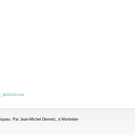
es_38225236.html
disparu. Par Jean-Michel Demetz, à Montréal»