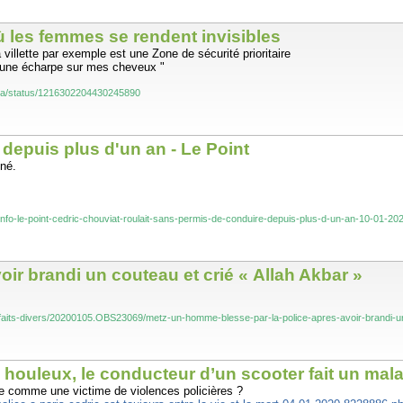
ù les femmes se rendent invisibles
illette par exemple est une Zone de sécurité prioritaire
s une écharpe sur mes cheveux "
iscia/status/1216302204430245890
 depuis plus d'un an - Le Point
nné.
ete/info-le-point-cedric-chouviat-roulait-sans-permis-de-conduire-depuis-plus-d-un-an
ir brandi un couteau et crié « Allah Akbar »
faits-divers/20200105.OBS23069/metz-un-homme-blesse-par-la-police-apres-avoir-brandi-un-
e houleux, le conducteur d’un scooter fait un mala
sente comme une victime de violences policières ?