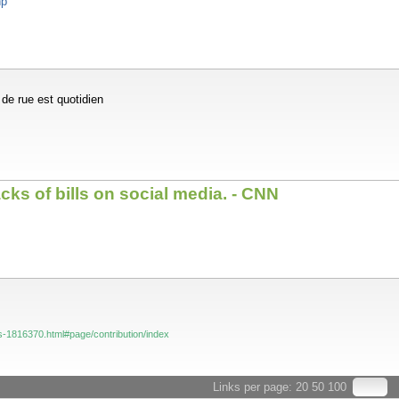
hp
de rue est quotidien
cks of bills on social media. - CNN
s-1816370.html#page/contribution/index
Links per page:
20
50
100