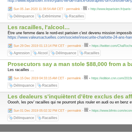
http://www.leparisien.fr/info-paris-ile-de-france-oise/apres-un-controle-de
-
Sun 05 Jan 2020 11:38:54 AM CET - permalink
-
http://www.leparisien.fr/par
Délinquance
Extrémisme
Racailles
Les racailles, l'alcool…
Être une femme dans le nord-est parisien c'est devenu mission impossible
https://www.valeursactuelles.com/societe/insecurite-charlotte-24-ans-har
-
Sun 29 Dec 2019 01:13:14 PM CET - permalink
-
https://twitter.com/ChaRoc
Agression
Alcool
Délinquance
Racailles
Prosecutors say a man stole $88,000 from a ban
Les racailles …
-
Sun 15 Dec 2019 04:33:15 AM CET - permalink
-
https://edition.cnn.com/201
Délinquance
Racailles
Les dealeurs s'inquiètent d’être exclus des af
Ooooh, les pov' racailles qui ne pourront plus rouler en audi ou en benz 
-
Sun 01 Dec 2019 05:02:32 PM CET - permalink
-
https://www.bfmtv.com/econo
Délinquance
Racailles