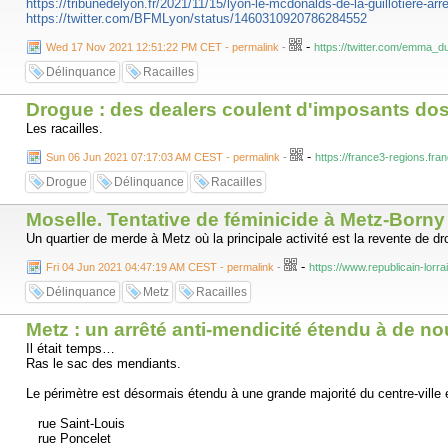
https://tribunedelyon.fr/2021/11/15/lyon-le-mcdonalds-de-la-guillotiere-arr
https://twitter.com/BFMLyon/status/1460310920786284552
-
Wed 17 Nov 2021 12:51:22 PM CET - permalink
-
https://twitter.com/emma_
Délinquance
Racailles
Drogue : des dealers coulent d'imposants dos 
Les racailles.
-
Sun 06 Jun 2021 07:17:03 AM CEST - permalink
-
https://france3-regions.fr
Drogue
Délinquance
Racailles
Moselle. Tentative de féminicide à Metz-Borny :
Un quartier de merde à Metz où la principale activité est la revente de dr
-
Fri 04 Jun 2021 04:47:19 AM CEST - permalink
-
https://www.republicain-lorr
Délinquance
Metz
Racailles
Metz : un arrêté anti-mendicité étendu à de nou
Il était temps…
Ras le sac des mendiants.
Le périmètre est désormais étendu à une grande majorité du centre-ville e
rue Saint-Louis
rue Poncelet