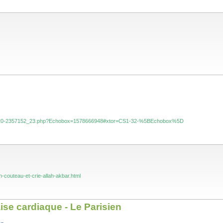
-10-01-2020-2357152_23.php?Echobox=1578666948#xtor=CS1-32-%5BEchobox%5D
couteau-et-crie-allah-akbar.html
ise cardiaque - Le Parisien