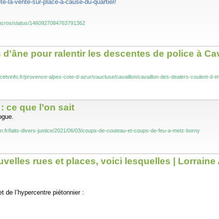
ete-la-vente-sur-place-a-cause-du-quartier/
ducros/status/1460927084763791362
d'âne pour ralentir les descentes de police à Ca
ancetvinfo.fr/provence-alpes-cote-d-azur/vaucluse/cavaillon/cavaillon-des-dealers-coulent-d
 ce que l’on sait
ogue.
ain.fr/faits-divers-justice/2021/06/03/coups-de-couteau-et-coups-de-feu-a-metz-borny
velles rues et places, voici lesquelles | Lorraine
t de l’hypercentre piétonnier :