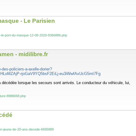
masque - Le Parisien
lame-le-port-du-masque-12-08-2020-8366886.php
men - midilibre.fr
-des-policiers-a-axelle-dorier?
xHLoMZAjP-rjoGaV9YQ5bsF2EiLj-eu3iWwfAxUcG5mt7Fg
jà décédée lorsque les secours sont arrivés. Le conducteur du véhicule, lui,
oiture-8988068.php
écédé
es-un-jeune-de-20-ans-decede-6695889