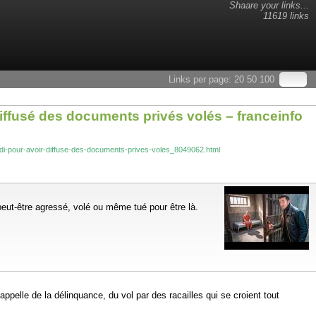
Shaare your links...
11619 links
Links per page:
20
50
100
ffusé des documents privés volés – franceinfo
ardi-pour-avoir-diffuse-des-documents-prives-voles_8049062.html
 peut-être agressé, volé ou même tué pour être là.
pelle de la délinquance, du vol par des racailles qui se croient tout