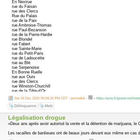
En Nexirue
rue du Faisan
rue des Clercs
Rue du Palais
rue de la Paix
rue Ambroise-Thomas
rue Paul-Bezanson
rue de la Pierre-Hardie
rue Blondel
rue Fabert
rue Sainte-Marie
rue du Petit-Paris
rue de Ladoucette
rue au Blé
rue Serpenoise
En Bonne Ruelle
rue aux Ours
rue des Clercs
rue Winston-Churchill
rue de la Tête-d’Or
rue du Change
-
Sat 19 Dec 2020 08:09:26 PM CET - permalink
-
https://actu.fr/grand-est/me
rue Dupont-des-Loges
En Chaplerue
Délinquance
Metz
rue du Lancieu
rue du Grand-Cerf
Légalisation drogue
rue de la Chèvre
rue des Parmentiers
«Deux ans après avoir autorisé la vente et la détention de marijuana, 
rue des Huiliers
rue de la Fontaine
Les racailles de banlieues ont de beaux jours devant eux même en cas de
En Nicolairue