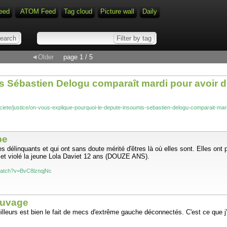
eed
ATOM Feed
Tag cloud
Picture wall
Daily
◄Older
page 1 / 5
 Sébastien Delogu comparaît mardi pour avoir di
societe/justice/on-vous-explique-pourquoi-le-depute-insoumis-sebastien-delogu-comparait-m
be
s délinquants et qui ont sans doute mérité d'êtres là où elles sont. Elles ont
é et violé la jeune Lola Daviet 12 ans (DOUZE ANS).
watch?v=BvC8lznqjNc
auvage
leurs est bien le fait de mecs d'extrême gauche déconnectés. C'est ce que j'ap