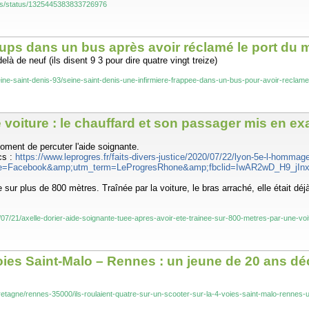
nges/status/1325445383833726976
oups dans un bus après avoir réclamé le port du 
 de neuf (ils disent 9 3 pour dire quatre vingt treize)
/seine-saint-denis-93/seine-saint-denis-une-infirmiere-frappee-dans-un-bus-pour-avoir-rec
 voiture : le chauffard et son passager mis en exa
oment de percuter l'aide soignante.
cs :
https://www.leprogres.fr/faits-divers-justice/2020/07/22/lyon-5e-l-hommage
=Facebook&amp;utm_term=LeProgresRhone&amp;fbclid=IwAR2wD_H9_jIn
 sur plus de 800 mètres. Traînée par la voiture, le bras arraché, elle était dé
20/07/21/axelle-dorier-aide-soignante-tuee-apres-avoir-ete-trainee-sur-800-metres-par-une-v
-voies Saint-Malo – Rennes : un jeune de 20 ans d
bretagne/rennes-35000/ils-roulaient-quatre-sur-un-scooter-sur-la-4-voies-saint-malo-renn