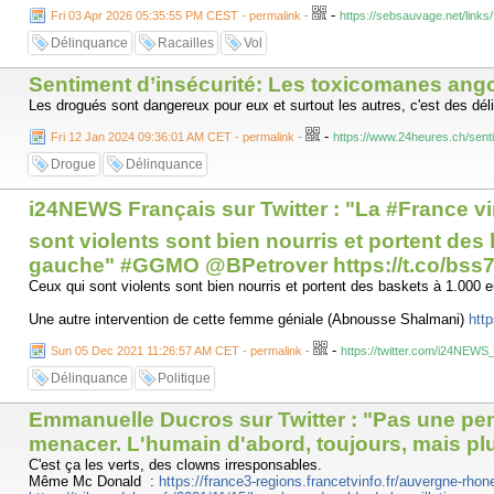
-
Fri 03 Apr 2026 05:35:55 PM CEST - permalink
-
https://sebsauvage.net/link
Délinquance
Racailles
Vol
Sentiment d’insécurité: Les toxicomanes ango
Les drogués sont dangereux pour eux et surtout les autres, c'est des dél
-
Fri 12 Jan 2024 09:36:01 AM CET - permalink
-
https://www.24heures.ch/sent
Drogue
Délinquance
i24NEWS Français sur Twitter : "La #France vir
sont violents sont bien nourris et portent des 
gauche" #GGMO @BPetrover https://t.co/bss7
Ceux qui sont violents sont bien nourris et portent des baskets à 1.000 e
Une autre intervention de cette femme géniale (Abnousse Shalmani)
htt
-
Sun 05 Dec 2021 11:26:57 AM CET - permalink
-
https://twitter.com/i24NE
Délinquance
Politique
Emmanuelle Ducros sur Twitter : "Pas une pensé
menacer. L'humain d'abord, toujours, mais plut
C'est ça les verts, des clowns irresponsables.
Même Mc Donald :
https://france3-regions.francetvinfo.fr/auvergne-rhon