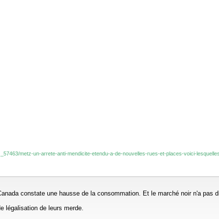
tz_57463/metz-un-arrete-anti-mendicite-etendu-a-de-nouvelles-rues-et-places-voici-lesquell
le Canada constate une hausse de la consommation. Et le marché noir n'a pas 
 légalisation de leurs merde.