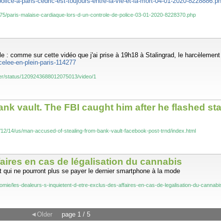
-police-a-paris-cedric-est-toujours-entre-la-vie-et-la-mort-04-01-2020-8228886.p
is-75/paris-malaise-cardiaque-lors-d-un-controle-de-police-03-01-2020-8228370.php
 : comme sur cette vidéo que j'ai prise à 19h18 à Stalingrad, le harcèlement 
celee-en-plein-paris-114277
her/status/1209243688012075013/video/1
k vault. The FBI caught him after he flashed sta
9/12/14/us/man-accused-of-stealing-from-bank-vault-facebook-post-trnd/index.html
faires en cas de légalisation du cannabis
et qui ne pourront plus se payer le dernier smartphone à la mode
mie/les-dealeurs-s-inquietent-d-etre-exclus-des-affaires-en-cas-de-legalisation-du-cannabi
◄Older
page 1 / 5