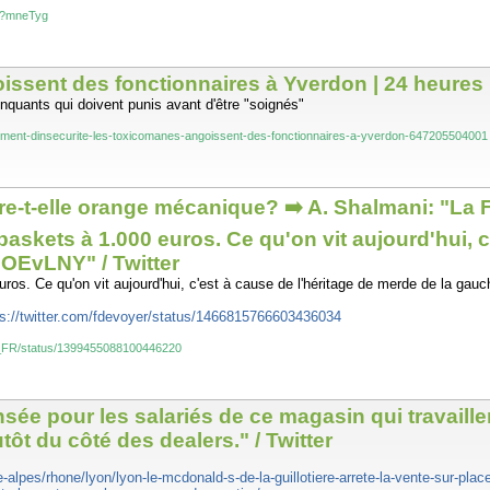
s/?mneTyg
issent des fonctionnaires à Yverdon | 24 heures
inquants qui doivent punis avant d'être "soignés"
iment-dinsecurite-les-toxicomanes-angoissent-des-fonctionnaires-a-yverdon-647205504001
e-t-elle orange mécanique? ➡️ A. Shalmani: "La Fr
baskets à 1.000 euros. Ce qu'on vit aujourd'hui, 
OEvLNY" / Twitter
uros. Ce qu'on vit aujourd'hui, c'est à cause de l'héritage de merde de la gauc
ps://twitter.com/fdevoyer/status/1466815766603436034
WS_FR/status/1399455088100446220
e pour les salariés de ce magasin qui travaillent
ôt du côté des dealers." / Twitter
e-alpes/rhone/lyon/lyon-le-mcdonald-s-de-la-guillotiere-arrete-la-vente-sur-pla