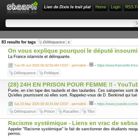
Lien de Dixie le trait plat
Home
Login
RSS F
83 results for tags
Délinquance
x
On vous explique pourquoi le député insoumis
La France islamiste et délinquante.
-
Tue 09 Jun 2026 06:32:56 AM CEST - permalink
-
https://www.franceinfo.fr/
Délinquance
Politique
(28) 24H EN PRISON POUR FEMME !! - YouTu
Purée, en s'en tape des taulards et des taulardes. Ces saloperies sont de
Qu'elles pourrissent où elles sont. Rappelez-vous de D. Benkired qui tu
-
Sat 23 May 2026 08:30:24 AM CEST - permalink
-
https://www.youtube.com/
Délinquance
Prison
Racailles
Tibo
Racisme systémique - Liens en vrac de sebs
Appeler "Racisme systémique" le fait de sanctionner des étudiants resquil
permis.