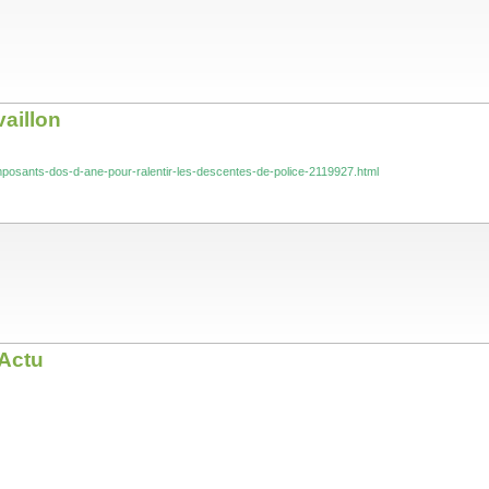
vaillon
-imposants-dos-d-ane-pour-ralentir-les-descentes-de-police-2119927.html
 Actu