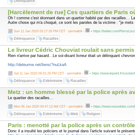
Délinquance
place Saint-Simplice
place Armand-Knecht (Carrefour City de la rue des Clercs)
[Harcèlement de rue] Ces quartiers de Paris o
place Saint-Étienne
cour du marché couvert
Oh ! comme c'est étonnant dans un quartier habité par des racailles… La v
place d’Armes Jacques-François-Blondel
Autre chose qui m'a choqué, ce sont les paroles de la victime : "je met
place Sainte-Croix
place des Paraiges
-
Sun 12 Jan 2020 03:17:26 PM CET - permalink
-
https://twitter.com/PierreL
place Saint-Martin
Délinquance
Racailles
place de la République
Esplanade
square Boufflers
Le livreur Cédric Chouviat roulait sans permis
place du Pont-à-Seille
Rien n'arrive par hasard…Le soi-disant livreur était un délinquant chevro
http://deleurme.net/liens/?nuLkaA
-
Sat 11 Jan 2020 06:01:29 PM CET - permalink
-
https://www.lepoint.fr/soci
Délinquance
Extrémisme
Racailles
Metz : un homme blessé par la police après avo
Le quartier des racailles…
-
Mon 06 Jan 2020 04:47:12 AM CET - permalink
-
https://www.nouvelobs.com/
Délinquance
Extrémisme
Metz
Religion
Paris : menotté par la police après un contrôl
Donc il a insulté les policiers et le journal dans l'article suivant le pré