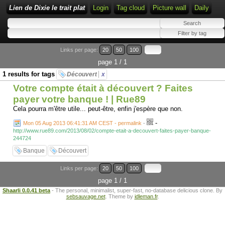
Lien de Dixie le trait plat
Login
Tag cloud
Picture wall
Daily
Links per page:
20
50
100
page 1 / 1
1 results for tags
Découvert
x
Votre compte était à découvert ? Faites
payer votre banque ! | Rue89
Cela pourra m'être utile... peut-être, enfin j'espère que non.
-
Mon 05 Aug 2013 06:41:31 AM CEST - permalink
-
http://www.rue89.com/2013/08/02/compte-etait-a-decouvert-faites-payer-banque-
244724
Banque
Découvert
Links per page:
20
50
100
page 1 / 1
Shaarli 0.0.41 beta
- The personal, minimalist, super-fast, no-database delicious clone. By
sebsauvage.net
. Theme by
idleman.fr
.