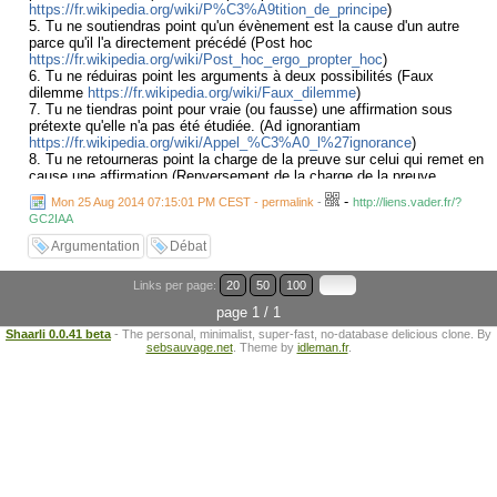
https://fr.wikipedia.org/wiki/P%C3%A9tition_de_principe
)
5. Tu ne soutiendras point qu'un évènement est la cause d'un autre
parce qu'il l'a directement précédé (Post hoc
https://fr.wikipedia.org/wiki/Post_hoc_ergo_propter_hoc
)
6. Tu ne réduiras point les arguments à deux possibilités (Faux
dilemme
https://fr.wikipedia.org/wiki/Faux_dilemme
)
7. Tu ne tiendras point pour vraie (ou fausse) une affirmation sous
prétexte qu'elle n'a pas été étudiée. (Ad ignorantiam
https://fr.wikipedia.org/wiki/Appel_%C3%A0_l%27ignorance
)
8. Tu ne retourneras point la charge de la preuve sur celui qui remet en
cause une affirmation (Renversement de la charge de la preuve
https://fr.wikipedia.org/wiki/Renverser_la_charge_de_la_preuve_%28phi
-
Mon 25 Aug 2014 07:15:01 PM CEST - permalink
-
http://liens.vader.fr/?
9. Tu ne présupposeras point que A et B vont de paire lorsqu'il n'y a
GC2IAA
pas de connexion logique entre les deux (Non sequitur
https://fr.wikipedia.org/wiki/Non_sequitur
)
Argumentation
Débat
10. Tu n'affirmeras point qu'un argument, parce qu'il est populaire, est
donc dans la vérité (Ad populum
Links per page:
20
50
100
https://fr.wikipedia.org/wiki/Argumentum_ad_populum
)
page 1 / 1
J'aimais bien la formulation originale, je l'ai donc traduite, même si ce
Shaarli 0.0.41 beta
- The personal, minimalist, super-fast, no-database delicious clone. By
n'est qu'une petite partie des arguments fallacieux (et que ces 10
sebsauvage.net
. Theme by
idleman.fr
.
'commandements' sont parfois un peu redondants). Pour une liste plus
exhaustive (et digeste peut-être :p) voir :
http://www.informationisbeautiful.net/visualizations/arguments-
rhetologiques-fallacieux/