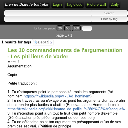
Lien de Dixie le trait plat
Login
Tag cloud
Picture wall
Daily
Links per page:
20
50
100
page 1 / 1
1 results for tags
Débat
x
Les 10 commandements de l'argumentation
- Les piti liens de Vader
Merci !
Argumentation
Copie:
Petite traduction :
1. Tu n'attaqueras point la personnalité, mais les arguments (Ad
hominem
https://fr.wikipedia.org/wiki/Ad_hominem
)
2. Tu ne travestiras ou n'exagèreras point les arguments d'un autre afin
de les rendre plus faciles à abattre (Épouvantail ou Homme de paille
https://fr.wikipedia.org/wiki/Homme_de_paille_%28rh%C3%A9torique%2
3. Tu n'étendras point à un tout le fruit d'un petit nombre d'exemple
(Généralisation précipitée, argument de composition)
4. Tu ne défendras point ton argument en présupposant qu'un de ses
prémices est vrai. (Pétition de principe