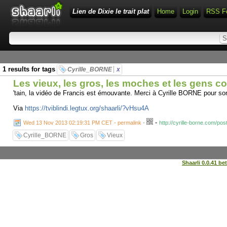
Lien de Dixie le trait plat
Home
Login
RSS F
1 results for tags
Cyrille_BORNE
x
Les vieux, les gros, les moches et les gens 
'tain, la vidéo de Francis est émouvante. Merci à Cyrille BORNE pour son
Via
https://tviblindi.legtux.org/shaarli/?vHsu4A
-
Wed 13 Nov 2013 02:19:31 PM CET - permalink
-
http://cyrille-borne.com/p
Cyrille_BORNE
Gros
Vieux
Shaarli 0.0.41 be