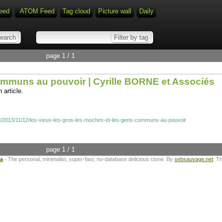
eed
ATOM Feed
Tag cloud
Picture wall
Daily
page 1 / 1
communs au pouvoir | Cyrille BORNE et Associés
 article.
ost/2013/11/12/les-vieux-les-gros-les-moches-et-les-gens-communs-au-pouvoir
page 1 / 1
ta
- The personal, minimalist, super-fast, no-database delicious clone. By
sebsauvage.net
. T