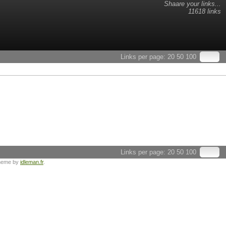
Shaare your links...
11618 links
Links per page:
20
50
100
Links per page:
20
50
100
heme by
idleman.fr
.