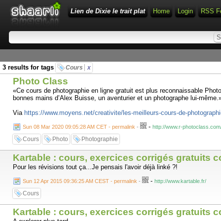
Lien de Dixie le trait plat
Home
Login
RSS F
3 results for tags
Cours
x
Photo Class
«Ce cours de photographie en ligne gratuit est plus reconnaissable Photoc
bonnes mains d’Alex Buisse, un aventurier et un photographe lui-même.
Via
https://www.moyens.net/creativite/les-meilleurs-cours-de-photographi
-
Sun 08 Mar 2020 09:05:28 AM CET - permalink
-
http://www.r-photoclass.com
Cours
Photo
Photographie
Kartable : cours, exercices corrigés gratuits c
Pour les révisions tout ça...Je pensais l'avoir déjà linké ?!
-
Sun 12 Apr 2015 09:36:25 AM CEST - permalink
-
http://www.kartable.fr/
Cours
Kartable : cours, exercices corrigés gratuits c