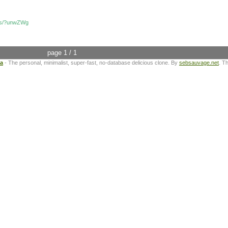
ens/?unwZWg
page 1 / 1
ta
- The personal, minimalist, super-fast, no-database delicious clone. By
sebsauvage.net
. T