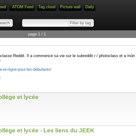
eed
ATOM Feed
Tag cloud
Picture wall
Daily
page 1 / 1
lasse Reddit. Il a commencé sa vie sur le subreddit r / photoclass et a mûri 
»
e-en-ligne-pour-les-debutants/
/
ollège et lycée
ollège et lycée - Les liens du JEEK