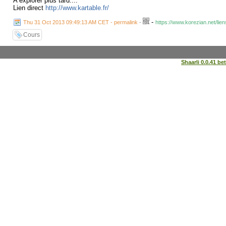
A explorer plus tard....
Lien direct
http://www.kartable.fr/
-
Thu 31 Oct 2013 09:49:13 AM CET - permalink
-
https://www.korezian.net/li
Cours
Shaarli 0.0.41 be