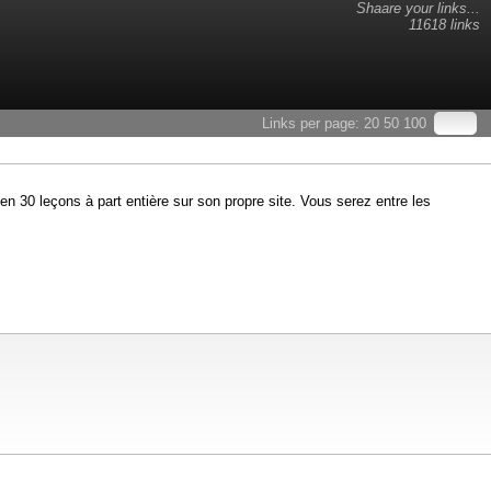
Shaare your links...
11618 links
Links per page:
20
50
100
en 30 leçons à part entière sur son propre site. Vous serez entre les