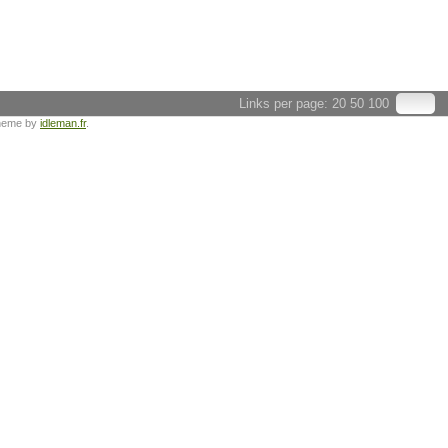
Links per page:
20
50
100
heme by
idleman.fr
.