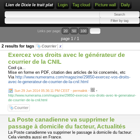
Lien de Dixie le trait plat
Login
Tag cloud
Picture wall
Daily
Links per page:
20
50
100
page 1 / 1
2 results for tags
Courrier
x
Exercez vos droits avec le générateur de
courrier de la CNIL
Cool ça...
Mise en forme en PDF, citation des articles de loi concernés, etc
Via
http://www.numerama.com/magazine/29850-exercez-vos-droits-
avec-le-generateur-de-courrier-de-la-cnil.html
-
Sun 29 Jun 2014 05:36:11 PM CEST - permalink
-
http://www.numerama.com/magazine/29850-exercez-vos-droits-avec-le-generateur-
de-courrier-de-la-cnil.html
Courrier
La Poste canadienne va supprimer le
passage à domicile du facteur, Actualités
La Poste canadienne va supprimer le passage à domicile du facteur:
Cela viendra aussi en France.