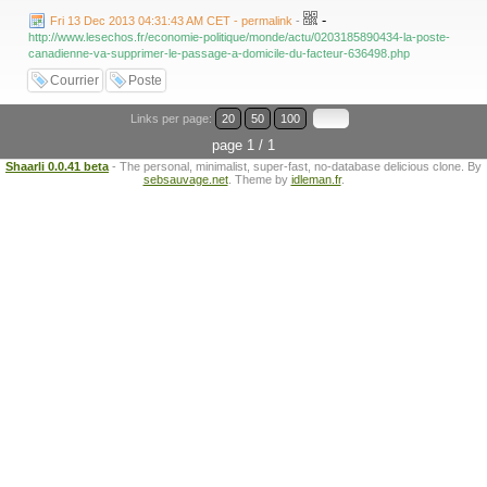
-
Fri 13 Dec 2013 04:31:43 AM CET - permalink
-
http://www.lesechos.fr/economie-politique/monde/actu/0203185890434-la-poste-
canadienne-va-supprimer-le-passage-a-domicile-du-facteur-636498.php
Courrier
Poste
Links per page:
20
50
100
page 1 / 1
Shaarli 0.0.41 beta
- The personal, minimalist, super-fast, no-database delicious clone. By
sebsauvage.net
. Theme by
idleman.fr
.