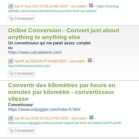
-
Sat 07 Aug 2021 07:55:23 AM CEST - permalink
-
https://running-
attitude.com/conversionminkm/conversion-kmh-ou-minkm/
Conversion
Online Conversion - Convert just about
anything to anything else
Un convertisseur qui me parait assez complet
ou
https://www.calculateme.com/
-
Sat 04 Jul 2020 06:07:34 AM CEST - permalink
-
http://onlineconversion.com/
Conversion
Convertir des kilomètres par heure en
minutes par kilomètre - convertisseur
vitesse
Convertisseur
https://www.unitjuggler.com/index-fr.html
-
Sat 20 Jun 2020 03:28:12 PM CEST - permalink
-
https://www.unitjuggler.com/convertir-speed-de-kmh-en-minkm.html?val=90
Conversion