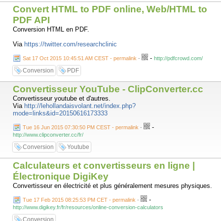
Convert HTML to PDF online, Web/HTML to
PDF API
Conversion HTML en PDF.
Via
https://twitter.com/researchclinic
-
Sat 17 Oct 2015 10:45:51 AM CEST - permalink
-
http://pdfcrowd.com/
Conversion
PDF
Convertisseur YouTube - ClipConverter.cc
Convertisseur youtube et d'autres.
Via
http://lehollandaisvolant.net/index.php?
mode=links&id=20150616173333
-
Tue 16 Jun 2015 07:30:50 PM CEST - permalink
-
http://www.clipconverter.cc/fr/
Conversion
Youtube
Calculateurs et convertisseurs en ligne |
Électronique DigiKey
Convertisseur en électricité et plus généralement mesures physiques.
-
Tue 17 Feb 2015 08:25:53 PM CET - permalink
-
http://www.digikey.fr/fr/resources/online-conversion-calculators
Conversion