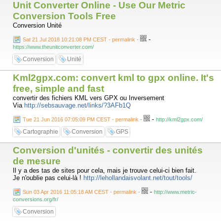
Unit Converter Online - Use Our Metric
Conversion Tools Free
Conversion Unité
-
Sat 21 Jul 2018 10:21:08 PM CEST - permalink
-
https://www.theunitconverter.com/
Conversion
Unité
Kml2gpx.com: convert kml to gpx online. It's
free, simple and fast
convertir des fichiers KML vers GPX ou Inversement
Via
http://sebsauvage.net/links/?3AFb1Q
-
Tue 21 Jun 2016 07:05:09 PM CEST - permalink
-
http://kml2gpx.com/
Cartographie
Conversion
GPS
Conversion d'unités - convertir des unités
de mesure
Il y a des tas de sites pour cela, mais je trouve celui-ci bien fait.
Je n'oublie pas celui-là !
http://lehollandaisvolant.net/tout/tools/
-
Sun 03 Apr 2016 11:05:18 AM CEST - permalink
-
http://www.metric-
conversions.org/fr/
Conversion