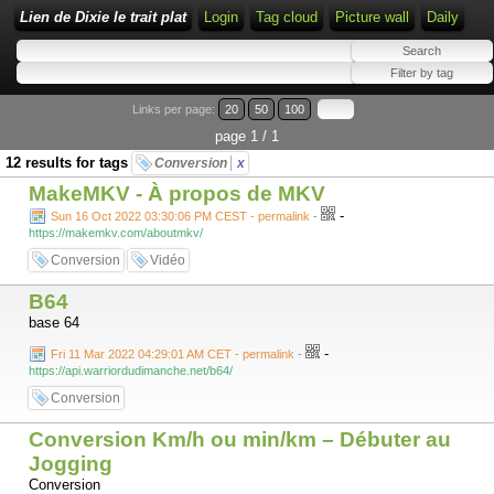
Lien de Dixie le trait plat
Login
Tag cloud
Picture wall
Daily
Links per page:
20
50
100
page 1 / 1
12 results for tags
Conversion
x
MakeMKV - À propos de MKV
-
Sun 16 Oct 2022 03:30:06 PM CEST - permalink
-
https://makemkv.com/aboutmkv/
Conversion
Vidéo
B64
base 64
-
Fri 11 Mar 2022 04:29:01 AM CET - permalink
-
https://api.warriordudimanche.net/b64/
Conversion
Conversion Km/h ou min/km – Débuter au
Jogging
Conversion