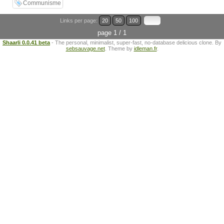
Communisme
Links per page:
20
50
100
page 1 / 1
Shaarli 0.0.41 beta
- The personal, minimalist, super-fast, no-database delicious clone. By
sebsauvage.net
. Theme by
idleman.fr
.