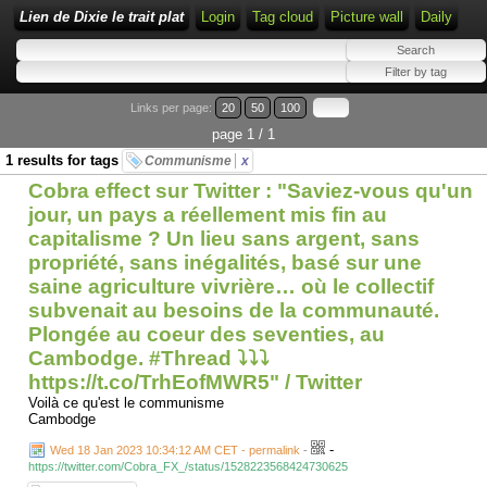
Lien de Dixie le trait plat
Login
Tag cloud
Picture wall
Daily
Links per page:
20
50
100
page 1 / 1
1 results for tags
Communisme
x
Cobra effect sur Twitter : "Saviez-vous qu'un
jour, un pays a réellement mis fin au
capitalisme ? Un lieu sans argent, sans
propriété, sans inégalités, basé sur une
saine agriculture vivrière… où le collectif
subvenait au besoins de la communauté.
Plongée au coeur des seventies, au
Cambodge. #Thread ⤵️⤵️⤵️
https://t.co/TrhEofMWR5" / Twitter
Voilà ce qu'est le communisme
Cambodge
-
Wed 18 Jan 2023 10:34:12 AM CET - permalink
-
https://twitter.com/Cobra_FX_/status/1528223568424730625