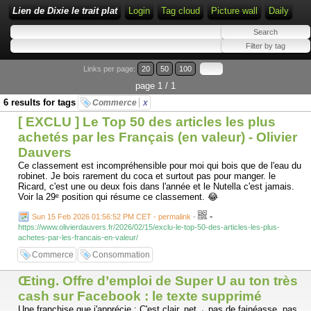
Lien de Dixie le trait plat
Login
Tag cloud
Picture wall
Daily
Links per page:
20
50
100
page 1 / 1
6 results for tags
Commerce
x
[ EXCLU ] Le Top 50 des articles les plus
achetés par les Français (en valeur) - Olivier
Dauvers
Ce classement est incompréhensible pour moi qui bois que de l'eau du
robinet. Je bois rarement du coca et surtout pas pour manger. le
Ricard, c'est une ou deux fois dans l'année et le Nutella c'est jamais.
Voir la 29ᵉ position qui résume ce classement. 😂
-
Sun 15 Feb 2026 01:56:52 PM CET - permalink
-
https://www.olivierdauvers.fr/2026/02/15/exclu-le-top-50-des-articles-les-plus-
achetes-par-les-francais-en-valeur/
Commerce
Consommation
Œting. Offre d’emploi de Super U au ton très
cash sur Facebook : le texte supprimé
Une franchise que j'apprécie : C'est clair, net→ pas de fainéasse, pas