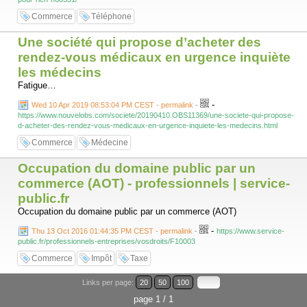
Commerce
Téléphone
Une société qui propose d’acheter des
rendez-vous médicaux en urgence inquiète
les médecins
Fatigue…
-
Wed 10 Apr 2019 08:53:04 PM CEST - permalink
-
https://www.nouvelobs.com/societe/20190410.OBS11369/une-societe-qui-propose-
d-acheter-des-rendez-vous-medicaux-en-urgence-inquiete-les-medecins.html
Commerce
Médecine
Occupation du domaine public par un
commerce (AOT) - professionnels | service-
public.fr
Occupation du domaine public par un commerce (AOT)
-
Thu 13 Oct 2016 01:44:35 PM CEST - permalink
-
https://www.service-
public.fr/professionnels-entreprises/vosdroits/F10003
Commerce
Impôt
Taxe
Links per page:
20
50
100
page 1 / 1