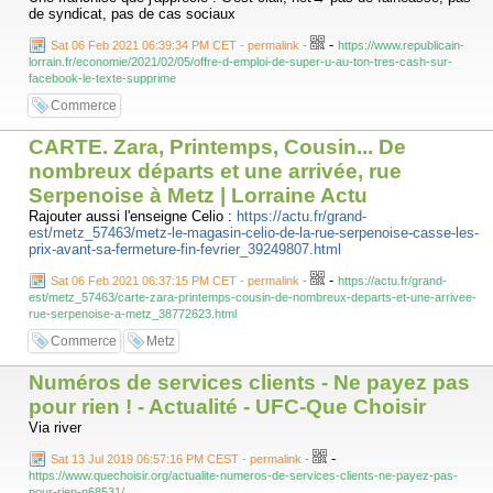
de syndicat, pas de cas sociaux
-
Sat 06 Feb 2021 06:39:34 PM CET - permalink
-
https://www.republicain-
lorrain.fr/economie/2021/02/05/offre-d-emploi-de-super-u-au-ton-tres-cash-sur-
facebook-le-texte-supprime
Commerce
CARTE. Zara, Printemps, Cousin... De
nombreux départs et une arrivée, rue
Serpenoise à Metz | Lorraine Actu
Rajouter aussi l'enseigne Celio :
https://actu.fr/grand-
est/metz_57463/metz-le-magasin-celio-de-la-rue-serpenoise-casse-les-
prix-avant-sa-fermeture-fin-fevrier_39249807.html
-
Sat 06 Feb 2021 06:37:15 PM CET - permalink
-
https://actu.fr/grand-
est/metz_57463/carte-zara-printemps-cousin-de-nombreux-departs-et-une-arrivee-
rue-serpenoise-a-metz_38772623.html
Commerce
Metz
Numéros de services clients - Ne payez pas
pour rien ! - Actualité - UFC-Que Choisir
Via river
-
Sat 13 Jul 2019 06:57:16 PM CEST - permalink
-
https://www.quechoisir.org/actualite-numeros-de-services-clients-ne-payez-pas-
pour-rien-n68531/