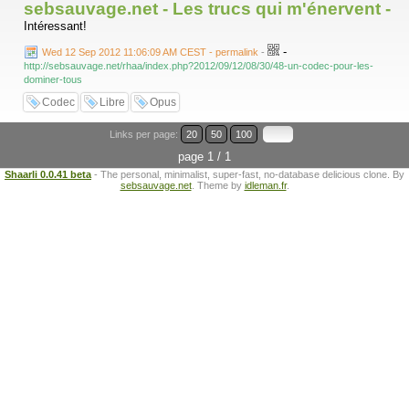
sebsauvage.net - Les trucs qui m'énervent -
Intéressant!
-
Wed 12 Sep 2012 11:06:09 AM CEST - permalink
-
http://sebsauvage.net/rhaa/index.php?2012/09/12/08/30/48-un-codec-pour-les-
dominer-tous
Codec
Libre
Opus
Links per page:
20
50
100
page 1 / 1
Shaarli 0.0.41 beta
- The personal, minimalist, super-fast, no-database delicious clone. By
sebsauvage.net
. Theme by
idleman.fr
.