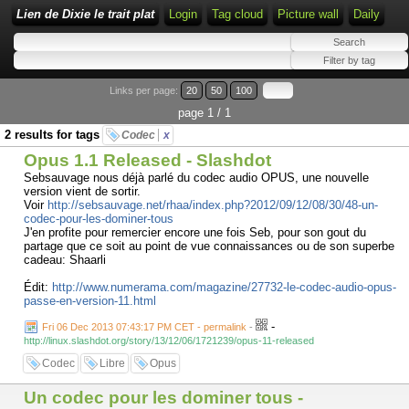
Lien de Dixie le trait plat
Login
Tag cloud
Picture wall
Daily
Links per page:
20
50
100
page 1 / 1
2 results for tags
Codec
x
Opus 1.1 Released - Slashdot
Sebsauvage nous déjà parlé du codec audio OPUS, une nouvelle
version vient de sortir.
Voir
http://sebsauvage.net/rhaa/index.php?2012/09/12/08/30/48-un-
codec-pour-les-dominer-tous
J'en profite pour remercier encore une fois Seb, pour son gout du
partage que ce soit au point de vue connaissances ou de son superbe
cadeau: Shaarli
Édit:
http://www.numerama.com/magazine/27732-le-codec-audio-opus-
passe-en-version-11.html
-
Fri 06 Dec 2013 07:43:17 PM CET - permalink
-
http://linux.slashdot.org/story/13/12/06/1721239/opus-11-released
Codec
Libre
Opus
Un codec pour les dominer tous -