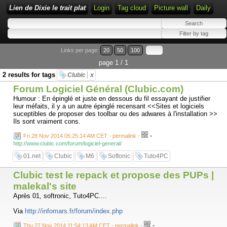
Lien de Dixie le trait plat
Login
Tag cloud
Picture wall
Daily
Links per page:
20
50
100
page 1 / 1
2 results for tags
Clubic
x
Forum Logiciel Général (Clubic.com)
Humour : En épinglé et juste en dessous du fil essayant de justifier
leur méfaits, il y a un autre épinglé recensant <<Sites et logiciels
suceptibles de proposer des toolbar ou des adwares à l'installation >>
Ils sont vraiment cons.
-
Fri 28 Nov 2014 05:25:14 AM CET - permalink
-
http://www.clubic.com/forum/logiciel-general/
01.net
Clubic
M6
Softonic
Tuto4PC
Clubic test le repack et propose des PUPs |
malekal's site
Après 01, softronic, Tuto4PC....
Via
http://infomars.fr/forum/index.php
-
Thu 27 Nov 2014 11:54:13 AM CET - permalink
-