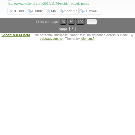
http://www.malekal.com/2014/11/26/clubic-repack-pups/
01.net
Clubic
M6
Softonic
Tuto4PC
Links per page:
20
50
100
page 1 / 1
Shaarli 0.0.41 beta
- The personal, minimalist, super-fast, no-database delicious clone. By
sebsauvage.net
. Theme by
idleman.fr
.