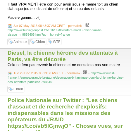
Il faut VRAIMENT être con pour avoir sous le même toit un chien
d'attaque (ou soi-disant de défense) et un ou des enfants.
Pauvre gamin… :-(
-
Sat 07 May 2016 08:43:37 AM CEST - permalink
-
http://www.huffingtonpost.fr/2016/05/06/enfant-mordu-chien-famille-
alsace_n_9858406.html?utm_hp_ref=france
Animaux
Chien
WTF
Diesel, la chienne héroïne des attentats à
Paris, va être décorée
Cela ne fera pas revenir la chienne et ne consolera pas son maitre.
-
Tue 29 Dec 2015 05:13:58 AM CET - permalink
-
http://www.ouest-
france.fr/europe/grande-bretagne/decoration-britannique-pour-la-chienne-heroine-
des-attentats-parisiens-3946161
Chien
Police Nationale sur Twitter : "Les chiens
d'assaut et de recherche d'explosifs:
indispensables dans les missions des
opérateurs du #RAID
https://t.co/vb5lGjnwjO" - Choses vues, sur