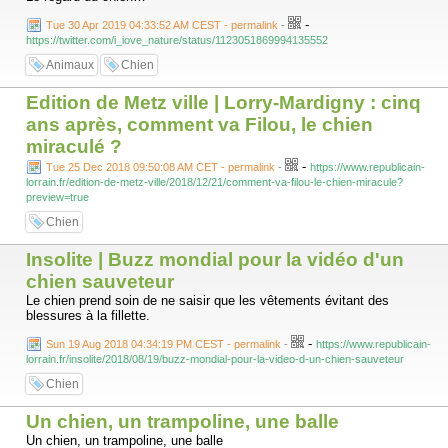
-
Tue 30 Apr 2019 04:33:52 AM CEST - permalink
-
https://twitter.com/i_iove_nature/status/1123051869994135552
Animaux
Chien
Edition de Metz ville | Lorry-Mardigny : cinq
ans après, comment va Filou, le chien
miraculé ?
-
Tue 25 Dec 2018 09:50:08 AM CET - permalink
-
https://www.republicain-
lorrain.fr/edition-de-metz-ville/2018/12/21/comment-va-filou-le-chien-miracule?
preview=true
Chien
Insolite | Buzz mondial pour la vidéo d'un
chien sauveteur
Le chien prend soin de ne saisir que les vêtements évitant des
blessures à la fillette.
-
Sun 19 Aug 2018 04:34:19 PM CEST - permalink
-
https://www.republicain-
lorrain.fr/insolite/2018/08/19/buzz-mondial-pour-la-video-d-un-chien-sauveteur
Chien
Un chien, un trampoline, une balle
Un chien, un trampoline, une balle