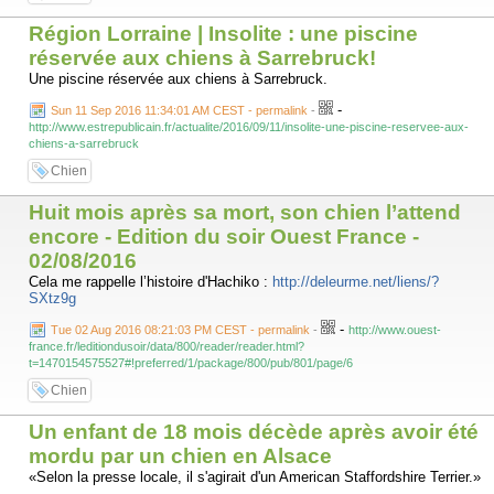
Région Lorraine | Insolite : une piscine
réservée aux chiens à Sarrebruck!
Une piscine réservée aux chiens à Sarrebruck.
-
Sun 11 Sep 2016 11:34:01 AM CEST - permalink
-
http://www.estrepublicain.fr/actualite/2016/09/11/insolite-une-piscine-reservee-aux-
chiens-a-sarrebruck
Chien
Huit mois après sa mort, son chien l’attend
encore - Edition du soir Ouest France -
02/08/2016
Cela me rappelle l’histoire d'Hachiko :
http://deleurme.net/liens/?
SXtz9g
-
Tue 02 Aug 2016 08:21:03 PM CEST - permalink
-
http://www.ouest-
france.fr/leditiondusoir/data/800/reader/reader.html?
t=1470154575527#!preferred/1/package/800/pub/801/page/6
Chien
Un enfant de 18 mois décède après avoir été
mordu par un chien en Alsace
«Selon la presse locale, il s'agirait d'un American Staffordshire Terrier.»