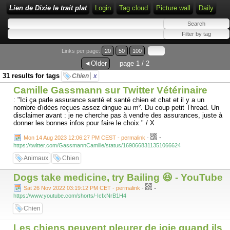
Lien de Dixie le trait plat
Login
Tag cloud
Picture wall
Daily
Links per page:
20
50
100
◄Older
page 1 / 2
31 results for tags
Chien
x
Camille Gassmann sur Twitter Vétérinaire
: "Ici ça parle assurance santé et santé chien et chat et il y a un
nombre d'idées reçues assez dingue au m². Du coup petit Thread. Un
disclaimer avant : je ne cherche pas à vendre des assurances, juste à
donner les bonnes infos pour faire le choix." / X
-
Mon 14 Aug 2023 12:06:27 PM CEST - permalink
-
https://twitter.com/GassmannCamille/status/1690668311351066624
Animaux
Chien
Dogs take medicine, try Bailing 😆 - YouTube
-
Sat 26 Nov 2022 03:19:12 PM CET - permalink
-
https://www.youtube.com/shorts/-IcfxNrB1H4
Chien
Les chiens peuvent pleurer de joie quand ils