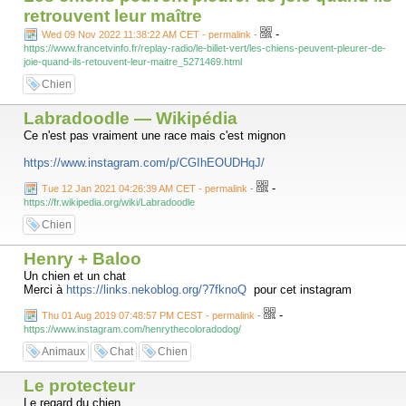
retrouvent leur maître
-
Wed 09 Nov 2022 11:38:22 AM CET - permalink
-
https://www.francetvinfo.fr/replay-radio/le-billet-vert/les-chiens-peuvent-pleurer-de-
joie-quand-ils-retouvent-leur-maitre_5271469.html
Chien
Labradoodle — Wikipédia
Ce n'est pas vraiment une race mais c'est mignon
https://www.instagram.com/p/CGIhEOUDHqJ/
-
Tue 12 Jan 2021 04:26:39 AM CET - permalink
-
https://fr.wikipedia.org/wiki/Labradoodle
Chien
Henry + Baloo
Un chien et un chat
Merci à
https://links.nekoblog.org/?7fknoQ
pour cet instagram
-
Thu 01 Aug 2019 07:48:57 PM CEST - permalink
-
https://www.instagram.com/henrythecoloradodog/
Animaux
Chat
Chien
Le protecteur
Le regard du chien…