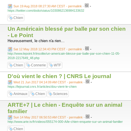
-
Sun 19 Aug 2018 08:27:30 AM CEST - permalink
-
https://twitter.com/dodo/status/1030862136984133632
Chien
Un Américain blessé par balle par son chien
- Le Point
Heureusement, le chien n'a rien…
-
Sat 12 May 2018 12:34:43 PM CEST - permalink
-
http://www.lepoint.fr/insolite/un-americain-blesse-par-balle-par-son-chien-11-05-
2018-2217649_48.php
Chien
Connerie
WTF
D'où vient le chien ? | CNRS Le journal
-
Wed 21 Jun 2017 04:14:09 AM CEST - permalink
-
https://lejournal.cnrs.fr/articles/dou-vient-le-chien
Animaux
Chien
Sciences
ARTE+7 | Le chien - Enquête sur un animal
familier
-
Sun 14 May 2017 06:50:53 AM CEST - permalink
-
http://www.arte.tv/fr/videos/055174-000-A/le-chien-enquete-sur-un-animal-familier
Chien