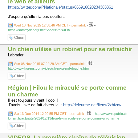
le web et ailleurs
https://twitter.com/PNationale/status/666916020234383361
J'espère qu'elle n'a pas souffert.
-
Wed 18 Nov 2015 12:38:46 PM CET - permalink
-
https://sammyfisherjr.net/Shaarli/?KN4FlA
Chien
Un chien utilise un robinet pour se rafraichir
Labrador
-
Sun 08 Nov 2015 07:22:29 AM CET - permalink
-
http://www.koreus.com/video/chien-prend-douche.html
Chien
Région | Filou le miraculé se porte comme
un charme
Il est toujours vivant ! cool !
J'avais linké ce fait divers ici :
http://deleurme.net/liens/?xhizrw
-
Sat 13 Dec 2014 12:20:55 PM CET - permalink
-
http://www.republicain-
lorrain.fr/actualite/2014/12/13/filou-le-miracule-se-porte-comme-un-charme
Chien
VIDEOS. La première chaîne de télévision