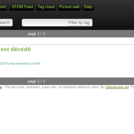
eed
ATOM Feed
Tag cloud
Picture wall
Daily
page 1 / 1
 est décédé
/02/07/yoda-chewbacca.html
page 1 / 1
ta
- The personal, minimalist, super-fast, no-database delicious clone. By
sebsauvage.net
. T