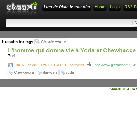
Lien de Dixie le trait plat
Home
Login
RSS F
1 results for tags
Chewbacca
x
L'homme qui donna vie à Yoda et Chewbacca
Zut!
-
Thu 07 Feb 2013 12:53:50 PM CET - permalink
-
http://www.gizmodo.fr/2013
Chewbacca
star-wars
yoda
Shaarli 0.0.41 be