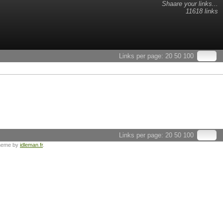
Shaare your links...
11618 links
Links per page:
20
50
100
Links per page:
20
50
100
heme by
idleman.fr
.