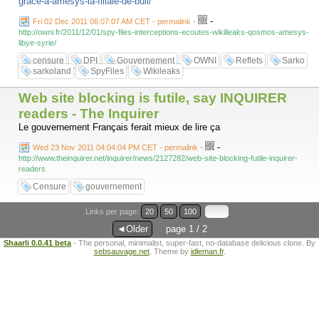
grace-a-amesys-la-filiale-de-bull/
-
Fri 02 Dec 2011 06:07:07 AM CET - permalink
-
http://owni.fr/2011/12/01/spy-files-interceptions-ecoutes-wikilleaks-qosmos-amesys-
libye-syrie/
censure
DPI
Gouvernement
OWNI
Reflets
Sarko
sarkoland
SpyFiles
Wikileaks
Web site blocking is futile, say INQUIRER
readers - The Inquirer
Le gouvernement Français ferait mieux de lire ça
-
Wed 23 Nov 2011 04:04:04 PM CET - permalink
-
http://www.theinquirer.net/inquirer/news/2127282/web-site-blocking-futile-inquirer-
readers
Censure
gouvernement
Links per page:
20
50
100
◄Older
page 1 / 2
Shaarli 0.0.41 beta
- The personal, minimalist, super-fast, no-database delicious clone. By
sebsauvage.net
. Theme by
idleman.fr
.