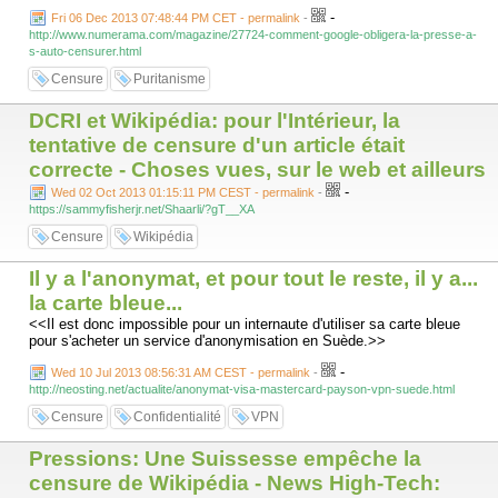
-
Fri 06 Dec 2013 07:48:44 PM CET - permalink
-
http://www.numerama.com/magazine/27724-comment-google-obligera-la-presse-a-
s-auto-censurer.html
Censure
Puritanisme
DCRI et Wikipédia: pour l'Intérieur, la
tentative de censure d'un article était
correcte - Choses vues, sur le web et ailleurs
-
Wed 02 Oct 2013 01:15:11 PM CEST - permalink
-
https://sammyfisherjr.net/Shaarli/?gT__XA
Censure
Wikipédia
Il y a l'anonymat, et pour tout le reste, il y a...
la carte bleue...
<<Il est donc impossible pour un internaute d'utiliser sa carte bleue
pour s'acheter un service d'anonymisation en Suède.>>
-
Wed 10 Jul 2013 08:56:31 AM CEST - permalink
-
http://neosting.net/actualite/anonymat-visa-mastercard-payson-vpn-suede.html
Censure
Confidentialité
VPN
Pressions: Une Suissesse empêche la
censure de Wikipédia - News High-Tech: