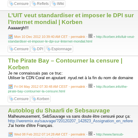
Censure
Reflets
Wiki
L’UIT veut standardiser et imposer le DPI sur
l’Internet mondial | Korben
Aaaaargh!!!
-
Mon 10 Dec 2012 10:39:40 AM CET - permalink
-
http://korben.info/luit-veut-
standardiser-et-imposer-le-dpi-sur-linternet-mondial.html
Censure
DPI
Espionnage
The Pirate Bay – Contourner la censure |
Korben
Je ne connaissais pas ce truc:
Utiliser le CDN Coral en ajoutant .nyud.net à la fin du nom de domaine
-
Fri 04 May 2012 07:30:48 AM CEST - permalink
-
http://korben.info/the-
pirate-bay-contourner-la-censure.html
Censure
Korben
Autoblog du Shaarli de Sebsauvage
Malheureusement, SebSauvage va sans doute être censuré pour ça:
http://weremix.eu/sauvage/?20120207_142823_Assignation_en_refere
J'ai honte d'être Français.
-
Wed 08 Feb 2012 07:14:28 AM CET - permalink
-
http://www.fansub-