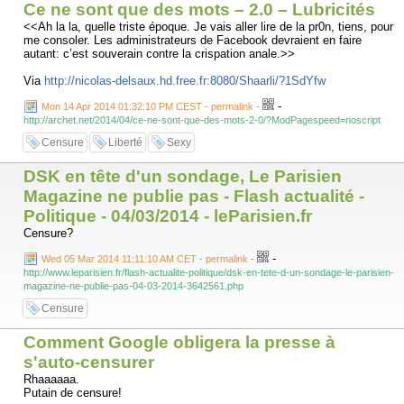
Ce ne sont que des mots – 2.0 – Lubricités
<<Ah la la, quelle triste époque. Je vais aller lire de la pr0n, tiens, pour
me consoler. Les administrateurs de Facebook devraient en faire
autant: c’est souverain contre la crispation anale.>>
Via
http://nicolas-delsaux.hd.free.fr:8080/Shaarli/?1SdYfw
-
Mon 14 Apr 2014 01:32:10 PM CEST - permalink
-
http://archet.net/2014/04/ce-ne-sont-que-des-mots-2-0/?ModPagespeed=noscript
Censure
Liberté
Sexy
DSK en tête d'un sondage, Le Parisien
Magazine ne publie pas - Flash actualité -
Politique - 04/03/2014 - leParisien.fr
Censure?
-
Wed 05 Mar 2014 11:11:10 AM CET - permalink
-
http://www.leparisien.fr/flash-actualite-politique/dsk-en-tete-d-un-sondage-le-parisien-
magazine-ne-publie-pas-04-03-2014-3642561.php
Censure
Comment Google obligera la presse à
s'auto-censurer
Rhaaaaaa.
Putain de censure!