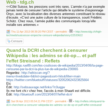
Web - tdg.ch
<<Côté Suisse, les pressions sont très rares. L’armée n’a par exemple
jamais tenté de censurer l’article qui détaille le système d’espionnage
Onyx, avec la localisation des diverses antennes constituant le réseau
d’écoute. «C’est une autre culture de la transparence, sourit Frédéric
Schütz. Chez nous, l’armée publie des communiqués lorsqu’elle
installe ses antennes.»
-
Thu 11 Apr 2013 08:39:20 PM CEST - permalink
-
http://www.tdg.ch/high-
tech/web/suissesse-empeche-censure-wikipedia/story/22533622
Censure
Quand la DCRI cherchent à censurer
Wikipedia : les admins se dé-op… et paff
l’effet Streisand : Reflets
http://blogs.rue89.com/les-coulisses-de-wikipedia/2013/04/06/la-page-
censuree-par-la-dcri-la-plus-lue-de-wikipedia-230065
Regardez:
http://wikiscan.org/?
menu=live&date=6&list=pages&sort=hits&filter=main
https://twitter.com/bluetouff/statuses/320520624323825664
Etc
Édit:
http://sebsauvage.net/links/?c0uqgw
Ils me font chi.r chez free, l'accès à mon Shaarli est difficile.
Édit:
http://bluetouff.com/2013/04/07/leffet-dcri/
-
Sat 06 Apr 2013 05:54:21 PM CEST - permalink
-
http://reflets.info/quand-la-
dcri-cherchent-a-censurer-wikipedia-les-admins-se-de-op-et-paff-leffet-streisand/