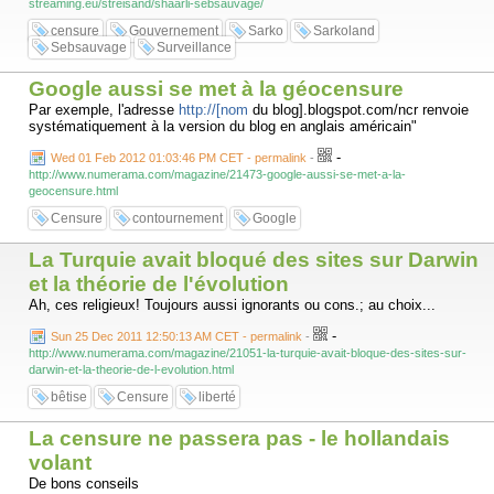
streaming.eu/streisand/shaarli-sebsauvage/
censure
Gouvernement
Sarko
Sarkoland
Sebsauvage
Surveillance
Google aussi se met à la géocensure
Par exemple, l'adresse
http://[nom
du blog].blogspot.com/ncr renvoie
systématiquement à la version du blog en anglais américain"
-
Wed 01 Feb 2012 01:03:46 PM CET - permalink
-
http://www.numerama.com/magazine/21473-google-aussi-se-met-a-la-
geocensure.html
Censure
contournement
Google
La Turquie avait bloqué des sites sur Darwin
et la théorie de l'évolution
Ah, ces religieux! Toujours aussi ignorants ou cons.; au choix...
-
Sun 25 Dec 2011 12:50:13 AM CET - permalink
-
http://www.numerama.com/magazine/21051-la-turquie-avait-bloque-des-sites-sur-
darwin-et-la-theorie-de-l-evolution.html
bêtise
Censure
liberté
La censure ne passera pas - le hollandais
volant
De bons conseils