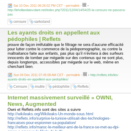
-
Sat 10 Dec 2011 06:26:02 PM CET - permalink
-
http://lehollandaisvolant.net/index.php?2011/12/04/14/54/25-la-censure-ne-passera-
pas
censure
sarkoland
Les ayants droits en appellent aux
pédophiles | Reflets
prouve de façon irréfutable que le filtrage ne sera d’aucune efficacité
pour lutter contre le commerce de la pédopornographie, ou contre la
maltraitance faite aux enfants, pas plus qu’il n’évitera à des surfeurs
innocents de tomber par mégarde sur des contenus qui ne sont plus,
depuis longtemps, accessibles par mégarde sur le web, même en
cherchant bien.
-
Sun 04 Dec 2011 07:45:08 AM CET - permalink
-
http://reflets.info/les-
ayants-droits-en-appellent-aux-pedophiles/
Censure
inutile
pédophilie
Reflets
Internet massivement surveillé » OWNI,
News, Augmented
Owni et Reflets.info sont des sites a suivre
http://wikileaks.org/Wikileaks-Un-monde-sous.html
http://reflets.info/surprise-la-tunisie-utilisait-des-technologies-
francaises-pour-espionner-sa-population/
http://reflets.info/maroc-le-meilleur-ami-de-la-france-se-met-au-dpi-