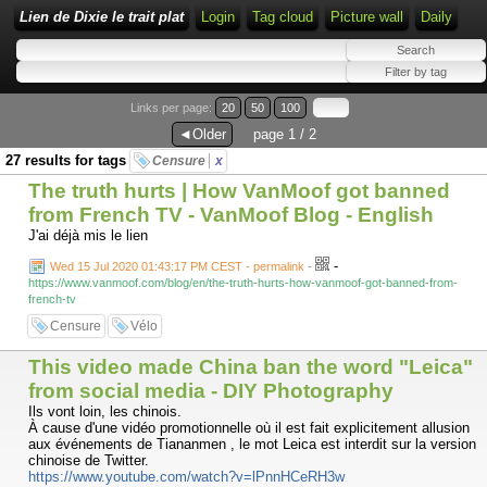
Lien de Dixie le trait plat
Login
Tag cloud
Picture wall
Daily
Links per page:
20
50
100
◄Older
page 1 / 2
27 results for tags
Censure
x
The truth hurts | How VanMoof got banned
from French TV - VanMoof Blog - English
J'ai déjà mis le lien
-
Wed 15 Jul 2020 01:43:17 PM CEST - permalink
-
https://www.vanmoof.com/blog/en/the-truth-hurts-how-vanmoof-got-banned-from-
french-tv
Censure
Vélo
This video made China ban the word "Leica"
from social media - DIY Photography
Ils vont loin, les chinois.
À cause d'une vidéo promotionnelle où il est fait explicitement allusion
aux événements de Tiananmen , le mot Leica est interdit sur la version
chinoise de Twitter.
https://www.youtube.com/watch?v=lPnnHCeRH3w