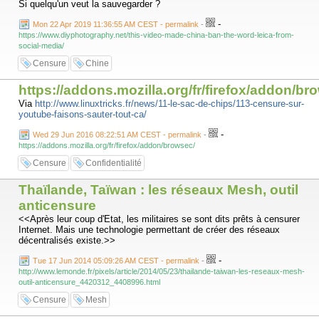
Si quelqu'un veut la sauvegarder ?
-
Mon 22 Apr 2019 11:36:55 AM CEST - permalink
-
https://www.diyphotography.net/this-video-made-china-ban-the-word-leica-from-
social-media/
Censure
Chine
https://addons.mozilla.org/fr/firefox/addon/br
Via
http://www.linuxtricks.fr/news/11-le-sac-de-chips/113-censure-sur-
youtube-faisons-sauter-tout-ca/
-
Wed 29 Jun 2016 08:22:51 AM CEST - permalink
-
https://addons.mozilla.org/fr/firefox/addon/browsec/
Censure
Confidentialité
Thaïlande, Taïwan : les réseaux Mesh, outil
anticensure
<<Après leur coup d'Etat, les militaires se sont dits prêts à censurer
Internet. Mais une technologie permettant de créer des réseaux
décentralisés existe.>>
-
Tue 17 Jun 2014 05:09:26 AM CEST - permalink
-
http://www.lemonde.fr/pixels/article/2014/05/23/thailande-taiwan-les-reseaux-mesh-
outil-anticensure_4420312_4408996.html
Censure
Mesh