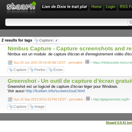
Lien de Dixie le trait plat
Home
Login
RSS F
2 results for tags
Capture
x
Nimbus Capture - Capture screenshots and re
Nimbus est un module de capture d'écran et d'enregistrement vidéo d'éc
-
Sun 20 Jun 2021 09:16:06 AM CEST - permalink
-
https://nimbusweb.me/scre
Capture
Firefox
Écran
Greenshot - Un outil de capture d’écran gratui
Greenshot est un logiciel de capture d’écran léger pour Windows.
Voir aussi
http://korben.info/screencloud.html
-
Sun 15 Sep 2013 08:51:03 PM CEST - permalink
-
http://getgreenshot.org/fr/
Capture
Image
Shaarli 0.0.41 be