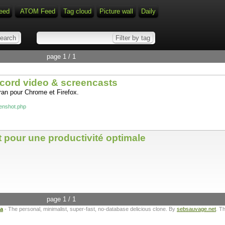
eed
ATOM Feed
Tag cloud
Picture wall
Daily
page 1 / 1
cord video & screencasts
ran pour Chrome et Firefox.
enshot.php
t pour une productivité optimale
page 1 / 1
ta
- The personal, minimalist, super-fast, no-database delicious clone. By
sebsauvage.net
. T