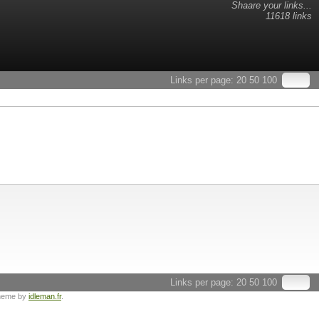
Shaare your links...
11618 links
Links per page:
20
50
100
Links per page:
20
50
100
heme by
idleman.fr
.