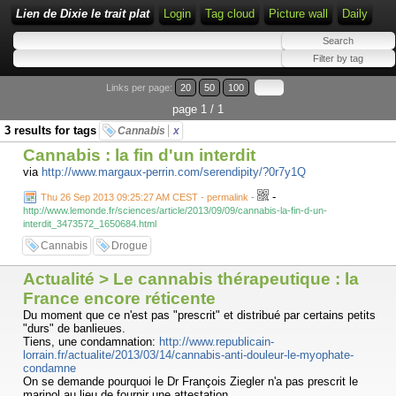
Lien de Dixie le trait plat
Login
Tag cloud
Picture wall
Daily
Links per page:
20
50
100
page 1 / 1
3 results for tags
Cannabis
x
Cannabis : la fin d'un interdit
via
http://www.margaux-perrin.com/serendipity/?0r7y1Q
-
Thu 26 Sep 2013 09:25:27 AM CEST - permalink
-
http://www.lemonde.fr/sciences/article/2013/09/09/cannabis-la-fin-d-un-
interdit_3473572_1650684.html
Cannabis
Drogue
Actualité > Le cannabis thérapeutique : la
France encore réticente
Du moment que ce n'est pas "prescrit" et distribué par certains petits
"durs" de banlieues.
Tiens, une condamnation:
http://www.republicain-
lorrain.fr/actualite/2013/03/14/cannabis-anti-douleur-le-myophate-
condamne
On se demande pourquoi le Dr François Ziegler n'a pas prescrit le
marinol au lieu de fournir une attestation.