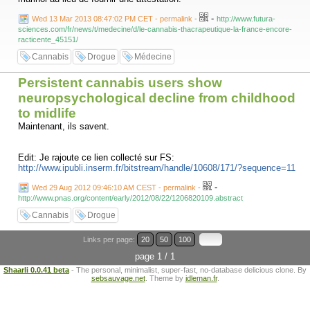
-
Wed 13 Mar 2013 08:47:02 PM CET - permalink
-
http://www.futura-
sciences.com/fr/news/t/medecine/d/le-cannabis-thacrapeutique-la-france-encore-
racticente_45151/
Cannabis
Drogue
Médecine
Persistent cannabis users show
neuropsychological decline from childhood
to midlife
Maintenant, ils savent.
Edit: Je rajoute ce lien collecté sur FS:
http://www.ipubli.inserm.fr/bitstream/handle/10608/171/?sequence=11
-
Wed 29 Aug 2012 09:46:10 AM CEST - permalink
-
http://www.pnas.org/content/early/2012/08/22/1206820109.abstract
Cannabis
Drogue
Links per page:
20
50
100
page 1 / 1
Shaarli 0.0.41 beta
- The personal, minimalist, super-fast, no-database delicious clone. By
sebsauvage.net
. Theme by
idleman.fr
.