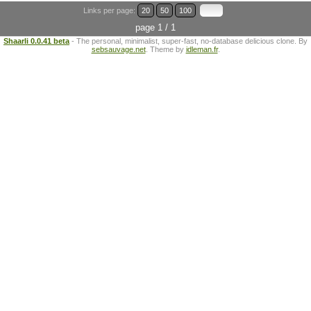
Links per page:
20
50
100
page 1 / 1
Shaarli 0.0.41 beta
- The personal, minimalist, super-fast, no-database delicious clone. By
sebsauvage.net
. Theme by
idleman.fr
.