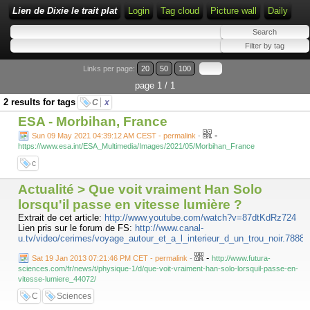
Lien de Dixie le trait plat
Login
Tag cloud
Picture wall
Daily
Links per page:
20
50
100
page 1 / 1
2 results for tags
C
x
ESA - Morbihan, France
-
Sun 09 May 2021 04:39:12 AM CEST - permalink
-
https://www.esa.int/ESA_Multimedia/Images/2021/05/Morbihan_France
c
Actualité > Que voit vraiment Han Solo
lorsqu'il passe en vitesse lumière ?
Extrait de cet article:
http://www.youtube.com/watch?v=87dtKdRz724
Lien pris sur le forum de FS:
http://www.canal-
u.tv/video/cerimes/voyage_autour_et_a_l_interieur_d_un_trou_noir.7888
-
Sat 19 Jan 2013 07:21:46 PM CET - permalink
-
http://www.futura-
sciences.com/fr/news/t/physique-1/d/que-voit-vraiment-han-solo-lorsquil-passe-en-
vitesse-lumiere_44072/
C
Sciences