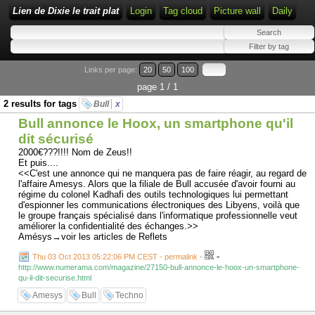
Lien de Dixie le trait plat
Login
Tag cloud
Picture wall
Daily
Links per page:
20
50
100
page 1 / 1
2 results for tags
Bull
x
Bull annonce le Hoox, un smartphone qu'il
dit sécurisé
2000€???!!!! Nom de Zeus!!
Et puis....
<<C'est une annonce qui ne manquera pas de faire réagir, au regard de
l'affaire Amesys. Alors que la filiale de Bull accusée d'avoir fourni au
régime du colonel Kadhafi des outils technologiques lui permettant
d'espionner les communications électroniques des Libyens, voilà que
le groupe français spécialisé dans l'informatique professionnelle veut
améliorer la confidentialité des échanges.>>
Amésys→voir les articles de Reflets
-
Thu 03 Oct 2013 05:22:06 PM CEST - permalink
-
http://www.numerama.com/magazine/27150-bull-annonce-le-hoox-un-smartphone-
qu-il-dit-securise.html
Amesys
Bull
Techno