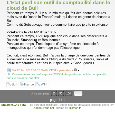
L'Etat perd son outil de comptabilité dans le
cloud de Bull
Pendant ce temps là, il y a un ministre qui fait des photos ridicules
mais avec du "made-in France" mais qui donne ce genre de choses à
Bull.
Comme dit Sebsauvage, voir ce commentaire que je cite in extenso:
<<Arkados le 21/06/2013 à 18:59
Pendant ce temps, OVH réplique son cloud dans ses datacenters à
Roubaix, Strasbourg et Beauharnois.
Pendant ce temps, Free dispose d'un système anti-incendie à
microgouttes qui n'endommage pas l'électronique.
Ceci dit, c'est étonnant: Bull n'a pas la charge de quelques centres de
surveillance de masse dans l'Afrique du Nord ? Poussières, sable et
haute température c'est pas leur spécialité ? Good, good>>
-
Sat 22 Jun 2013 06:52:30 AM CEST - permalink
-
http://www.numerama.com/magazine/26330-l-etat-perd-son-outil-de-comptabilite-
dans-le-cloud-de-bull.html
Bull
France
WTF
Links per page:
20
50
100
page 1 / 1
Shaarli 0.0.41 beta
- The personal, minimalist, super-fast, no-database delicious clone. By
sebsauvage.net
. Theme by
idleman.fr
.