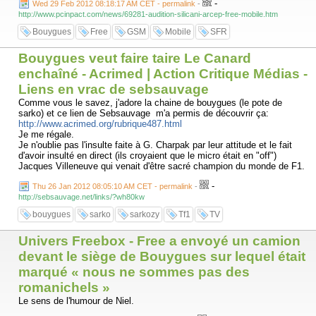
-
Wed 29 Feb 2012 08:18:17 AM CET - permalink
-
http://www.pcinpact.com/news/69281-audition-silicani-arcep-free-mobile.htm
Bouygues
Free
GSM
Mobile
SFR
Bouygues veut faire taire Le Canard
enchaîné - Acrimed | Action Critique Médias -
Liens en vrac de sebsauvage
Comme vous le savez, j'adore la chaine de bouygues (le pote de
sarko) et ce lien de Sebsauvage m'a permis de découvrir ça:
http://www.acrimed.org/rubrique487.html
Je me régale.
Je n'oublie pas l'insulte faite à G. Charpak par leur attitude et le fait
d'avoir insulté en direct (ils croyaient que le micro était en "off")
Jacques Villeneuve qui venait d'être sacré champion du monde de F1.
-
Thu 26 Jan 2012 08:05:10 AM CET - permalink
-
http://sebsauvage.net/links/?wh80kw
bouygues
sarko
sarkozy
Tf1
TV
Univers Freebox - Free a envoyé un camion
devant le siège de Bouygues sur lequel était
marqué « nous ne sommes pas des
romanichels »
Le sens de l'humour de Niel.