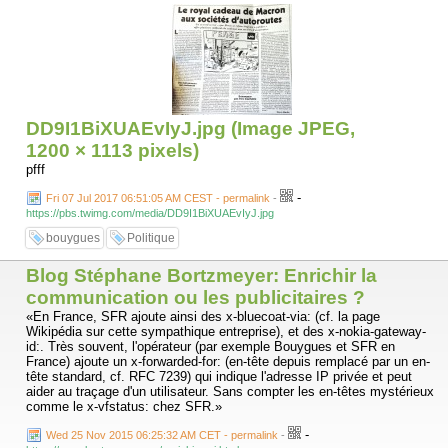
DD9I1BiXUAEvIyJ.jpg (Image JPEG,
1200 × 1113 pixels)
pfff
-
Fri 07 Jul 2017 06:51:05 AM CEST - permalink
-
https://pbs.twimg.com/media/DD9I1BiXUAEvIyJ.jpg
bouygues
Politique
Blog Stéphane Bortzmeyer: Enrichir la
communication ou les publicitaires ?
«En France, SFR ajoute ainsi des x-bluecoat-via: (cf. la page
Wikipédia sur cette sympathique entreprise), et des x-nokia-gateway-
id:. Très souvent, l'opérateur (par exemple Bouygues et SFR en
France) ajoute un x-forwarded-for: (en-tête depuis remplacé par un en-
tête standard, cf. RFC 7239) qui indique l'adresse IP privée et peut
aider au traçage d'un utilisateur. Sans compter les en-têtes mystérieux
comme le x-vfstatus: chez SFR.»
-
Wed 25 Nov 2015 06:25:32 AM CET - permalink
-