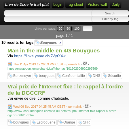
Lien de Dixie le trait plat
Login
Tag cloud
Picture wall
Daily
Links per page:
20
50
100
page 1 / 1
10 results for tags
Bouygues
x
Man in the middle en 4G Bouygues
Via
https://links.yome.ch/?VytX4w
-
Thu 11 Apr 2019 12:26:59 PM CEST - permalink
-
https://mastodon.lemarchand.io/@thomas/101902306920297569
Bortzmeyer
bouygues
Confidentialité
DNS
Sécurité
Vrai prix de l'Internet fixe : le rappel à l'ordre
de la DGCCRF
J'ai envie de dire, comme d'habitude.
-
Wed 06 Sep 2017 04:25:45 AM CEST - permalink
-
http://www.lesnumeriques.com/vie-du-net/vrai-prix-internet-fixe-rappel-a-ordre-
dgccrf-n66117.html
bouygues
Escroquerie
Orange
SFR