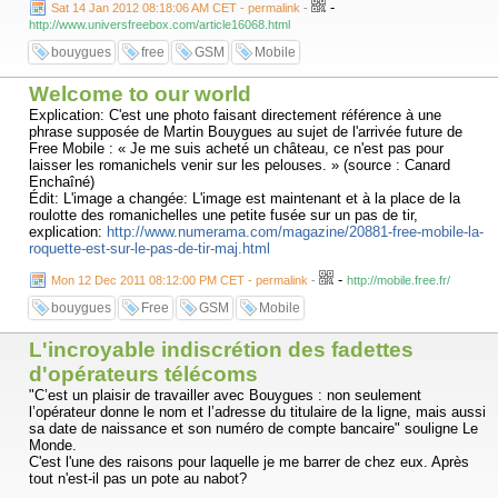
-
Sat 14 Jan 2012 08:18:06 AM CET - permalink
-
http://www.universfreebox.com/article16068.html
bouygues
free
GSM
Mobile
Welcome to our world
Explication: C'est une photo faisant directement référence à une
phrase supposée de Martin Bouygues au sujet de l'arrivée future de
Free Mobile : « Je me suis acheté un château, ce n'est pas pour
laisser les romanichels venir sur les pelouses. » (source : Canard
Enchaîné)
Édit: L'image a changée: L'image est maintenant et à la place de la
roulotte des romanichelles une petite fusée sur un pas de tir,
explication:
http://www.numerama.com/magazine/20881-free-mobile-la-
roquette-est-sur-le-pas-de-tir-maj.html
-
Mon 12 Dec 2011 08:12:00 PM CET - permalink
-
http://mobile.free.fr/
bouygues
Free
GSM
Mobile
L'incroyable indiscrétion des fadettes
d'opérateurs télécoms
"C’est un plaisir de travailler avec Bouygues : non seulement
l’opérateur donne le nom et l’adresse du titulaire de la ligne, mais aussi
sa date de naissance et son numéro de compte bancaire" souligne Le
Monde.
C'est l'une des raisons pour laquelle je me barrer de chez eux. Après
tout n'est-il pas un pote au nabot?