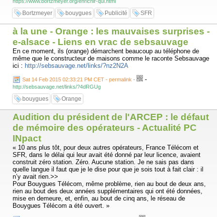
https://www.bortzmeyer.org/enrichir-qui.html
Bortzmeyer
bouygues
Publicité
SFR
à la une - Orange : les mauvaises surprises -
e-alsace - Liens en vrac de sebsauvage
En ce moment, ils (orange) démarchent beaucoup au téléphone de
même que le constructeur de maisons comme le raconte Sebsauvage
ici :
http://sebsauvage.net/links/?nz2N2A
-
Sat 14 Feb 2015 02:33:21 PM CET - permalink
-
http://sebsauvage.net/links/?4dRGUg
bouygues
Orange
Audition du président de l'ARCEP : le défaut
de mémoire des opérateurs - Actualité PC
INpact
« 10 ans plus tôt, pour deux autres opérateurs, France Télécom et
SFR, dans le délai qui leur avait été donné par leur licence, avaient
construit zéro station. Zéro. Aucune station. Je ne sais pas dans
quelle langue il faut que je le dise pour que je sois tout à fait clair : il
n’y avait rien.>>
Pour Bouygues Télécom, même problème, rien au bout de deux ans,
rien au bout des deux années supplémentaires qui ont été données,
mise en demeure, et, enfin, au bout de cinq ans, le réseau de
Bouygues Télécom a été ouvert. »