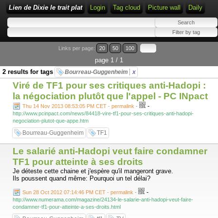
Lien de Dixie le trait plat
Login
Tag cloud
Picture wall
Daily
Links per page:
20
50
100
page 1 / 1
2 results for tags
Bourreau-Guggenheim
x
Viré de TF1 pour ses critiques anti-Hadopi :
la négociation plutôt que l'appel - PC INpact
-
Thu 14 Nov 2013 08:53:05 PM CET - permalink
-
http://www.pcinpact.com/news/84418-vire-tf1-pour-ses-critiques-anti-hadopi-
negociation-plutot-que-appe.htm
Bourreau-Guggenheim
TF1
Le salarié anti-Hadopi veut faire condamner
TF1 pour atteinte à ses droits
Je déteste cette chaine et j'espère qu'il mangeront grave.
Ils poussent quand même: Pourquoi un tel délai?
-
Sun 28 Oct 2012 07:14:46 PM CET - permalink
-
http://www.numerama.com/magazine/24134-le-salarie-anti-hadopi-veut-faire-
condamner-tf1-pour-atteinte-a-ses-droits.html