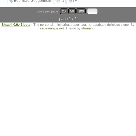
Bourreau-Guggenheim
tf1
TV
Links per page:
20
50
100
page 1 / 1
Shaarli 0.0.41 beta
- The personal, minimalist, super-fast, no-database delicious clone. By
sebsauvage.net
. Theme by
idleman.fr
.