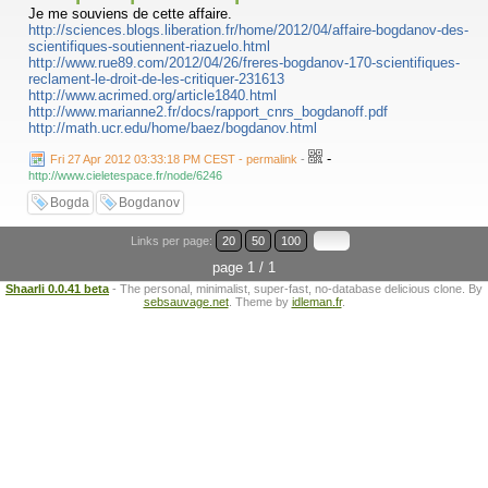
Je me souviens de cette affaire.
http://sciences.blogs.liberation.fr/home/2012/04/affaire-bogdanov-des-
scientifiques-soutiennent-riazuelo.html
http://www.rue89.com/2012/04/26/freres-bogdanov-170-scientifiques-
reclament-le-droit-de-les-critiquer-231613
http://www.acrimed.org/article1840.html
http://www.marianne2.fr/docs/rapport_cnrs_bogdanoff.pdf
http://math.ucr.edu/home/baez/bogdanov.html
-
Fri 27 Apr 2012 03:33:18 PM CEST - permalink
-
http://www.cieletespace.fr/node/6246
Bogda
Bogdanov
Links per page:
20
50
100
page 1 / 1
Shaarli 0.0.41 beta
- The personal, minimalist, super-fast, no-database delicious clone. By
sebsauvage.net
. Theme by
idleman.fr
.