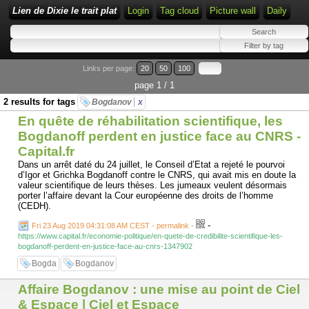
Lien de Dixie le trait plat
Login
Tag cloud
Picture wall
Daily
Links per page:
20
50
100
page 1 / 1
2 results for tags
Bogdanov
x
En quête de réhabilitation scientifique, les
Bogdanoff perdent en justice face au CNRS -
Capital.fr
Dans un arrêt daté du 24 juillet, le Conseil d’Etat a rejeté le pourvoi
d’Igor et Grichka Bogdanoff contre le CNRS, qui avait mis en doute la
valeur scientifique de leurs thèses. Les jumeaux veulent désormais
porter l’affaire devant la Cour européenne des droits de l’homme
(CEDH).
-
Fri 23 Aug 2019 04:31:08 AM CEST - permalink
-
https://www.capital.fr/economie-politique/en-quete-de-credibilite-scientifique-les-
bogdanoff-perdent-en-justice-face-au-cnrs-1347902
Bogda
Bogdanov
Affaire Bogdanov : une mise au point de Ciel
& Espace | Ciel et Espace