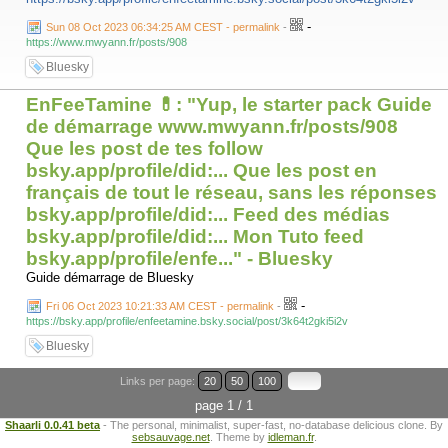
-
Sun 08 Oct 2023 06:34:25 AM CEST - permalink
-
https://www.mwyann.fr/posts/908
Bluesky
EnFeeTamine 💊: "Yup, le starter pack Guide
de démarrage www.mwyann.fr/posts/908
Que les post de tes follow
bsky.app/profile/did:... Que les post en
français de tout le réseau, sans les réponses
bsky.app/profile/did:... Feed des médias
bsky.app/profile/did:... Mon Tuto feed
bsky.app/profile/enfe..." - Bluesky
Guide démarrage de Bluesky
-
Fri 06 Oct 2023 10:21:33 AM CEST - permalink
-
https://bsky.app/profile/enfeetamine.bsky.social/post/3k64t2gki5i2v
Bluesky
Links per page:
20
50
100
page 1 / 1
Shaarli 0.0.41 beta
- The personal, minimalist, super-fast, no-database delicious clone. By
sebsauvage.net
. Theme by
idleman.fr
.