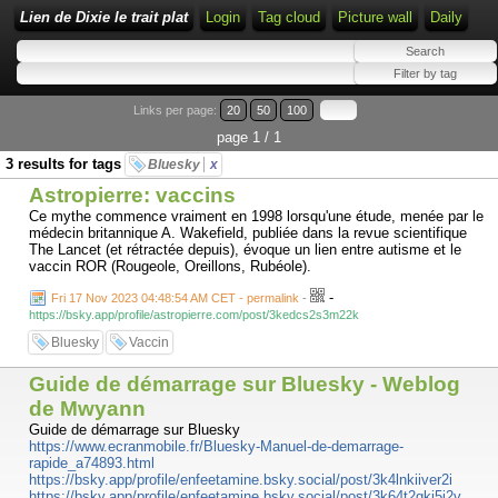
Lien de Dixie le trait plat
Login
Tag cloud
Picture wall
Daily
Links per page:
20
50
100
page 1 / 1
3 results for tags
Bluesky
x
Astropierre: vaccins
Ce mythe commence vraiment en 1998 lorsqu'une étude, menée par le
médecin britannique A. Wakefield, publiée dans la revue scientifique
The Lancet (et rétractée depuis), évoque un lien entre autisme et le
vaccin ROR (Rougeole, Oreillons, Rubéole).
-
Fri 17 Nov 2023 04:48:54 AM CET - permalink
-
https://bsky.app/profile/astropierre.com/post/3kedcs2s3m22k
Bluesky
Vaccin
Guide de démarrage sur Bluesky - Weblog
de Mwyann
Guide de démarrage sur Bluesky
https://www.ecranmobile.fr/Bluesky-Manuel-de-demarrage-
rapide_a74893.html
https://bsky.app/profile/enfeetamine.bsky.social/post/3k4lnkiiver2i
https://bsky.app/profile/enfeetamine.bsky.social/post/3k64t2gki5i2v