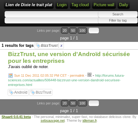
Lien de Dixie le trait plat
Login
Tag cloud
Picture wall
Daily
Links per page:
20
50
100
page 1 / 1
1 results for tags
BizzTrust
x
BizzTrust, une version d'Androïd sécurisée
pour les entreprises
J'avais oublié de noter.
-
Sun 11 Dec 2011 02:05:32 PM CET - permalink
-
http://forums.futura-
sciences.com/actualites/506448-bizztrust-une-version-dandroid-securisee-
entreprises.html
Androïd
BizzTrust
Links per page:
20
50
100
page 1 / 1
Shaarli 0.0.41 beta
- The personal, minimalist, super-fast, no-database delicious clone. By
sebsauvage.net
. Theme by
idleman.fr
.