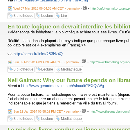
Via
https://gilles.wittezaele.fr/pro/liens/?byAtmg
-
Wed 07 Mar 2018 06:04:33 AM CET - permalink
-
http://cqfd-journal.org/spi
Bibliothèque
Lecture
Lire
En toute logique on devrait interdire les bibl
<<Mensonge de lobbyiste : la bibliothèque achète tous ses livres. Ce n’e
Réalité : la loi dans la plupart des pays indique que pour chaque livre publ
obligatoire est de 4 exemplaires en France).>>
via
http://neros.fr/links/?B3Hz4Q
-
Sun 02 Mar 2014 09:47:05 AM CET - permalink
-
http://www.framablog.org/ind
Bibliothèque
Lecture
Médiathèque
Neil Gaiman: Why our future depends on libra
Merci à
http://www.gerardmenvussa.ch/shaarli/?EXQyWg
Pour la petite histoire, la médiathèque de ma ville est maintenant (depuis
J'ai choisi de souscrire un abonnement payant malgré le fait que je n'emp
indispensable et que je tiens a remercier ma ville du travail fourni.
-
Sun 12 Jan 2014 06:58:02 PM CET - permalink
-
http://www.theguardian.com/
Bibliothèque
Lecture
Médiathèque
Le prix des livres vendus en ligne va augment