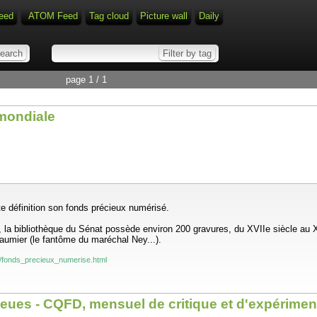
eed
ATOM Feed
Tag cloud
Picture wall
Daily
page 1 / 1
 mondiale
e définition son fonds précieux numérisé.
la bibliothèque du Sénat possède environ 200 gravures, du XVIIe siècle au XXe 
aumier (le fantôme du maréchal Ney...).
re/fonds_precieux_numerise.html
ieues - CQFD, mensuel de critique et d'expérimen