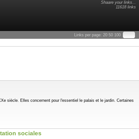
Shaare your links...
11618 links
Links per page:
20
50
100
siècle. Elles concernent pour l'essentiel le palais et le jardin. Certaines
tation sociales