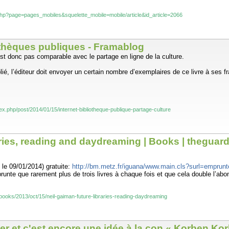
p.php?page=pages_mobiles&squelette_mobile=mobile/article&id_article=2066
iothèques publiques - Framablog
st donc pas comparable avec le partage en ligne de la culture.
ié, l’éditeur doit envoyer un certain nombre d’exemplaires de ce livre à ses frai
ex.php/post/2014/01/15/internet-bibliotheque-publique-partage-culture
ries, reading and daydreaming | Books | theguar
 le 09/01/2014) gratuite:
http://bm.metz.fr/iguana/www.main.cls?surl=emprunt
runte que rarement plus de trois livres à chaque fois et que cela double l’abo
books/2013/oct/15/neil-gaiman-future-libraries-reading-daydreaming
er et c'est encore une idée à la con « Korben Ko