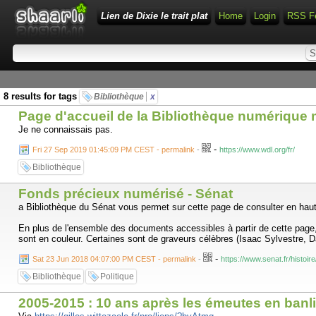
Lien de Dixie le trait plat
Home
Login
RSS F
8 results for tags
Bibliothèque
x
Page d'accueil de la Bibliothèque numérique
Je ne connaissais pas.
-
Fri 27 Sep 2019 01:45:09 PM CEST - permalink
-
https://www.wdl.org/fr/
Bibliothèque
Fonds précieux numérisé - Sénat
a Bibliothèque du Sénat vous permet sur cette page de consulter en haut
En plus de l'ensemble des documents accessibles à partir de cette page, 
sont en couleur. Certaines sont de graveurs célèbres (Isaac Sylvestre, D
-
Sat 23 Jun 2018 04:07:00 PM CEST - permalink
-
https://www.senat.fr/histoi
Bibliothèque
Politique
2005-2015 : 10 ans après les émeutes en banl