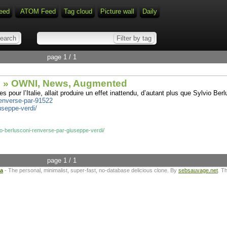
eed
ATOM Feed
Tag cloud
Picture wall
Daily
page 1 / 1
di » OWNI, News, Augmented
 pour l’Italie, allait produire un effet inattendu, d’autant plus que Sylvio Be
-renverse-par-91522
useppe-verdi/
lvio-berlusconi-renverse-par-giuseppe-verdi/
page 1 / 1
ta
- The personal, minimalist, super-fast, no-database delicious clone. By
sebsauvage.net
. T