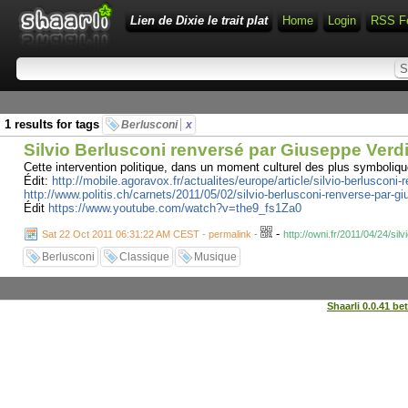
Lien de Dixie le trait plat
Home
Login
RSS F
1 results for tags
Berlusconi
x
Silvio Berlusconi renversé par Giuseppe Ver
Cette intervention politique, dans un moment culturel des plus symboliques
Édit:
http://mobile.agoravox.fr/actualites/europe/article/silvio-berlusconi
http://www.politis.ch/carnets/2011/05/02/silvio-berlusconi-renverse-par-gi
Édit
https://www.youtube.com/watch?v=the9_fs1Za0
-
Sat 22 Oct 2011 06:31:22 AM CEST - permalink
-
http://owni.fr/2011/04/24/si
Berlusconi
Classique
Musique
Shaarli 0.0.41 be