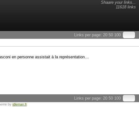
Shaare your links...
11618 links
Links per page:
20
50
100
rlusconi en personne assistait à la représentation…
Links per page:
20
50
100
heme by
idleman.fr
.