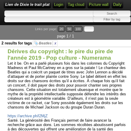
Lien de Dixie le trait plat
Login
Tag cloud
Picture wall
Daily
Links per page:
20
50
100
page 1 / 1
2 results for tags
Beatles
x
Dérives du copyright : le pire du pire de
l'année 2019 - Pop culture - Numerama
Let it be. On en a parlé plusieurs fois dans les colonnes du Copyright
Madness et Paul McCartney en a gros sur la patate ! Le chanteur des
Beatles qui a coécrit un paquet de titres avec John Lennon a décidé
d’attaquer et de porter plainte contre Sony. Le label détient en effet les
droits sur des chansons écrites qu’il a écrites. À chaque fois qu’il fait
un concert, il doit payer des droits pour pouvoir chanter ses propres
chansons. Cette situation est totalement ubuesque et montre que le
mythe de la propriété intellectuelle supposée défendre les intérêts des
créateurs est à géométrie variable. D’ailleurs, il n’est pas la seule
victime de ce racket, car Sony possède également les droits sur les
chansons de Michael Jackson ou du groupe Duran Duran.
https://archive.ph/l2MjZ
Santé. La générosité des Français permet de faire avancer la
recherche grâce aux dons. Les sommes récoltées aboutissent parfois
à des découvertes qui offrent une amélioration de la santé des