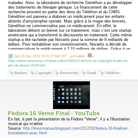
malades. Ainsi, la laboratoire de recherche Généthon a pu développer
des traitements de thérapie génique. Le financement de cette
recherche provient en partie des dons du Téléthon et du CNRS.
Généthon est parvenu a élaborer un médicament pour les enfants
atteints d’amyotrophie spinale. Mais grâce à la magie des brevets,
Généthon ne commercialise pas ce médicament. En effet, le
laboratoire détient un brevet sur ce traitement, mais c’est une startup
américaine qui a transformé la découverte en traitement. Cette même
startup a été rachetée par Novartis pour la somme de 8 milliards de
dollars. Pour rentabiliser son investissement, Novartis a décidé de
commercialiser le médicament à 2,15 millions de dollars. Grâce à un
subtil jeu de rachat, Novartis va pouvoir satisfaire ses actionnaires en
-
Sun 29 Dec 2019 10:41:27 AM CET - permalink
-
vendant un médicament financé initialement par des dons et de
https://www.numerama.com/pop-culture/596243-derives-du-copyright-le-pire-du-
l’argent public. Évidemment le prix exorbitant pose la question de
pire-de-lannee-2019.html
l’accès aux soins. Et Généthon a pris soin de prévoir une clause dans
la licence d’utilisation du brevet qui stipule que le prix ne doit pas être
Beatles
Copyright
Recherche
Santé
Téléthon
une barrière. Mais visiblement, Novartis n’a pas dû lire cette clause…
Fedora 16 Verne Final - YouTube
En fait, à part la présentation de la Fédora "Verne", il y a l'illustration
musical qui m'attire.
Source:
http://linuxmanua.blogspot.com/2012/02/fedora-16-finaliser-
linstallation-avec.html