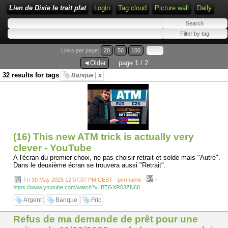
Lien de Dixie le trait plat
Login
Tag cloud
Picture wall
Daily
Links per page:
20
50
100
◄Older
page 1 / 2
32 results for tags
Banque
x
(16) This new ATM trick is actually very
clever - YouTube
À l'écran du premier choix, ne pas choisir retrait et solde mais "Autre".
Dans le deuxième écran se trouvera aussi "Retrait".
-
Fri 30 May 2025 12:07:07 PM CEST - permalink
-
https://www.youtube.com/watch?v=BTGXR03ZN68
Argent
Banque
Fric
Refus de ma demande de prêt pour une