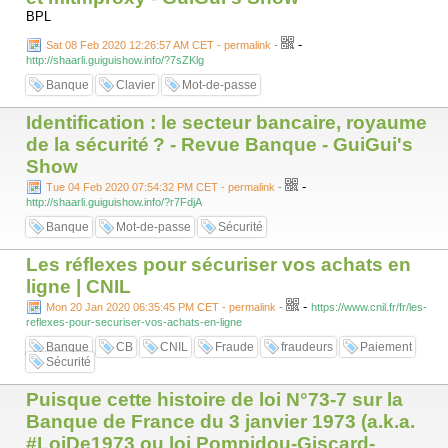
BPL
-
Sat 08 Feb 2020 12:26:57 AM CET - permalink
-
http://shaarli.guiguishow.info/?7sZKlg
Banque
Clavier
Mot-de-passe
Identification : le secteur bancaire, royaume
de la sécurité ? - Revue Banque - GuiGui's
Show
-
Tue 04 Feb 2020 07:54:32 PM CET - permalink
-
http://shaarli.guiguishow.info/?r7FdjA
Banque
Mot-de-passe
Sécurité
Les réflexes pour sécuriser vos achats en
ligne | CNIL
-
Mon 20 Jan 2020 06:35:45 PM CET - permalink
-
https://www.cnil.fr/fr/les-
reflexes-pour-securiser-vos-achats-en-ligne
Banque
CB
CNIL
Fraude
fraudeurs
Paiement
Sécurité
Puisque cette histoire de loi N°73-7 sur la
Banque de France du 3 janvier 1973 (a.k.a.
#LoiDe1973 ou loi Pompidou-Giscard-