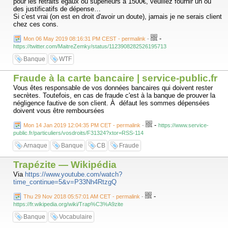
pour les retraits égaux ou supérieurs à 1500€, veuillez fournir un ou
des justificatifs de dépense…
Si c'est vrai (on est en droit d'avoir un doute), jamais je ne serais client
chez ces cons.
-
Mon 06 May 2019 08:16:31 PM CEST - permalink
-
https://twitter.com/MaitreZemky/status/1123908282526195713
Banque
WTF
Fraude à la carte bancaire | service-public.fr
Vous êtes responsable de vos données bancaires qui doivent rester
secrètes. Toutefois, en cas de fraude c'est à la banque de prouver la
négligence fautive de son client. À défaut les sommes dépensées
doivent vous être remboursées
-
Mon 14 Jan 2019 12:04:35 PM CET - permalink
-
https://www.service-
public.fr/particuliers/vosdroits/F31324?xtor=RSS-114
Arnaque
Banque
CB
Fraude
Trapézite — Wikipédia
Via
https://www.youtube.com/watch?
time_continue=5&v=P33Nh4RtzgQ
-
Thu 29 Nov 2018 05:57:01 AM CET - permalink
-
https://fr.wikipedia.org/wiki/Trap%C3%A9zite
Banque
Vocabulaire