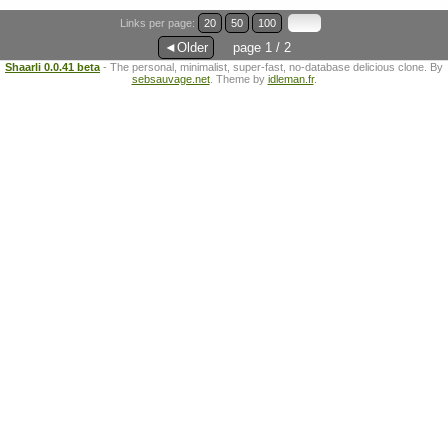
Links per page:
20
50
100
◄Older
page 1 / 2
Shaarli 0.0.41 beta
- The personal, minimalist, super-fast, no-database delicious clone. By
sebsauvage.net
. Theme by
idleman.fr
.