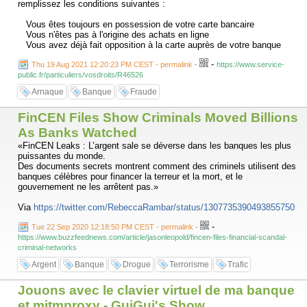
remplissez les conditions suivantes :
Vous êtes toujours en possession de votre carte bancaire
Vous n'êtes pas à l'origine des achats en ligne
Vous avez déjà fait opposition à la carte auprès de votre banque
-
Thu 19 Aug 2021 12:20:23 PM CEST - permalink
-
https://www.service-
public.fr/particuliers/vosdroits/R46526
Arnaque
Banque
Fraude
FinCEN Files Show Criminals Moved Billions
As Banks Watched
«FinCEN Leaks : L’argent sale se déverse dans les banques les plus
puissantes du monde.
Des documents secrets montrent comment des criminels utilisent des
banques célèbres pour financer la terreur et la mort, et le
gouvernement ne les arrêtent pas.»
Via
https://twitter.com/RebeccaRambar/status/1307735390493855750
-
Tue 22 Sep 2020 12:18:50 PM CEST - permalink
-
https://www.buzzfeednews.com/article/jasonleopold/fincen-files-financial-scandal-
criminal-networks
Argent
Banque
Drogue
Terrorisme
Trafic
Jouons avec le clavier virtuel de ma banque
et mitmproxy - GuiGui's Show