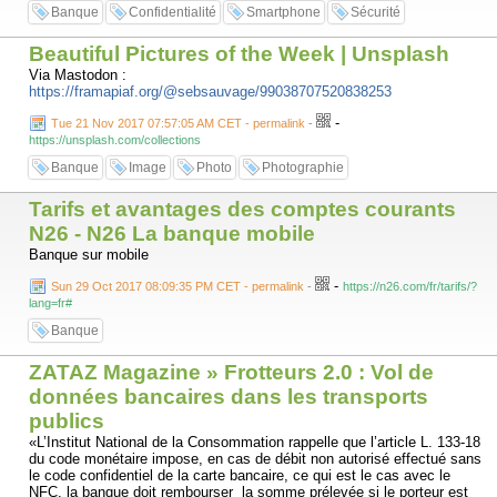
Banque
Confidentialité
Smartphone
Sécurité
Beautiful Pictures of the Week | Unsplash
Via Mastodon :
https://framapiaf.org/@sebsauvage/99038707520838253
-
Tue 21 Nov 2017 07:57:05 AM CET - permalink
-
https://unsplash.com/collections
Banque
Image
Photo
Photographie
Tarifs et avantages des comptes courants
N26 - N26 La banque mobile
Banque sur mobile
-
Sun 29 Oct 2017 08:09:35 PM CET - permalink
-
https://n26.com/fr/tarifs/?
lang=fr#
Banque
ZATAZ Magazine » Frotteurs 2.0 : Vol de
données bancaires dans les transports
publics
«L’Institut National de la Consommation rappelle que l’article L. 133-18
du code monétaire impose, en cas de débit non autorisé effectué sans
le code confidentiel de la carte bancaire, ce qui est le cas avec le
NFC, la banque doit rembourser la somme prélevée si le porteur est