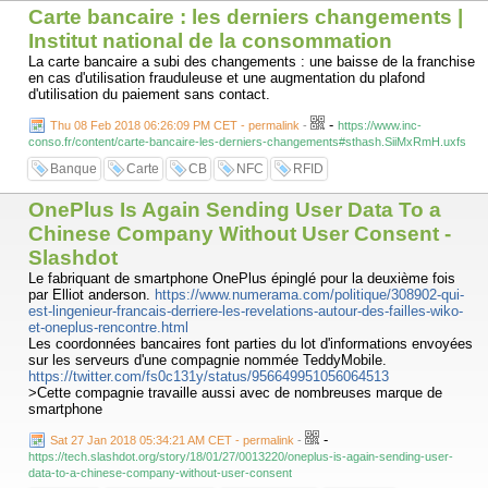
Carte bancaire : les derniers changements |
Institut national de la consommation
La carte bancaire a subi des changements : une baisse de la franchise
en cas d'utilisation frauduleuse et une augmentation du plafond
d'utilisation du paiement sans contact.
-
Thu 08 Feb 2018 06:26:09 PM CET - permalink
-
https://www.inc-
conso.fr/content/carte-bancaire-les-derniers-changements#sthash.SiiMxRmH.uxfs
Banque
Carte
CB
NFC
RFID
OnePlus Is Again Sending User Data To a
Chinese Company Without User Consent -
Slashdot
Le fabriquant de smartphone OnePlus épinglé pour la deuxième fois
par Elliot anderson.
https://www.numerama.com/politique/308902-qui-
est-lingenieur-francais-derriere-les-revelations-autour-des-failles-wiko-
et-oneplus-rencontre.html
Les coordonnées bancaires font parties du lot d'informations envoyées
sur les serveurs d'une compagnie nommée TeddyMobile.
https://twitter.com/fs0c131y/status/956649951056064513
>Cette compagnie travaille aussi avec de nombreuses marque de
smartphone
-
Sat 27 Jan 2018 05:34:21 AM CET - permalink
-
https://tech.slashdot.org/story/18/01/27/0013220/oneplus-is-again-sending-user-
data-to-a-chinese-company-without-user-consent