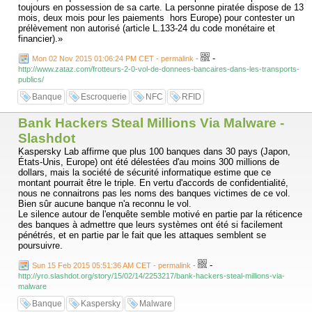
toujours en possession de sa carte. La personne piratée dispose de 13
mois, deux mois pour les paiements hors Europe) pour contester un
prélèvement non autorisé (article L.133-24 du code monétaire et
financier).»
-
Mon 02 Nov 2015 01:06:24 PM CET - permalink
-
http://www.zataz.com/frotteurs-2-0-vol-de-donnees-bancaires-dans-les-transports-
publics/
Banque
Escroquerie
NFC
RFID
Bank Hackers Steal Millions Via Malware -
Slashdot
Kaspersky Lab affirme que plus 100 banques dans 30 pays (Japon,
États-Unis, Europe) ont été délestées d'au moins 300 millions de
dollars, mais la société de sécurité informatique estime que ce
montant pourrait être le triple. En vertu d'accords de confidentialité,
nous ne connaitrons pas les noms des banques victimes de ce vol.
Bien sûr aucune banque n'a reconnu le vol.
Le silence autour de l'enquête semble motivé en partie par la réticence
des banques à admettre que leurs systèmes ont été si facilement
pénétrés, et en partie par le fait que les attaques semblent se
poursuivre.
-
Sun 15 Feb 2015 05:51:36 AM CET - permalink
-
http://yro.slashdot.org/story/15/02/14/2253217/bank-hackers-steal-millions-via-
malware
Banque
Kaspersky
Malware