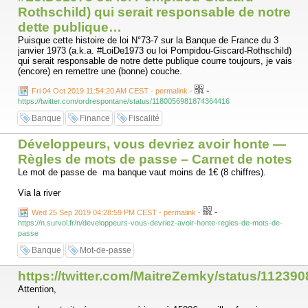
Rothschild) qui serait responsable de notre
dette publique…
Puisque cette histoire de loi N°73-7 sur la Banque de France du 3
janvier 1973 (a.k.a. #LoiDe1973 ou loi Pompidou-Giscard-Rothschild)
qui serait responsable de notre dette publique courre toujours, je vais
(encore) en remettre une (bonne) couche.
-
Fri 04 Oct 2019 11:54:20 AM CEST - permalink
-
https://twitter.com/ordrespontane/status/1180056981874364416
Banque
Finance
Fiscalité
Développeurs, vous devriez avoir honte —
Règles de mots de passe – Carnet de notes
Le mot de passe de ma banque vaut moins de 1€ (8 chiffres).
Via la river
-
Wed 25 Sep 2019 04:28:59 PM CEST - permalink
-
https://n.survol.fr/n/developpeurs-vous-devriez-avoir-honte-regles-de-mots-de-
passe
Banque
Mot-de-passe
https://twitter.com/MaitreZemky/status/1123
Attention,