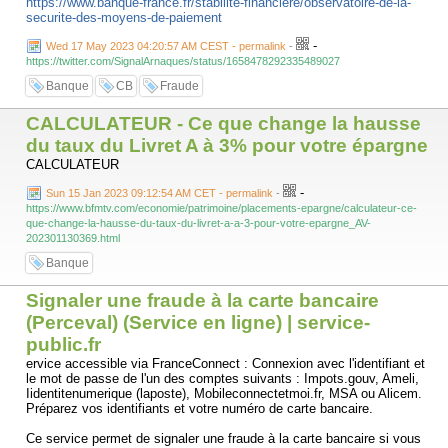
https://www.banque-france.fr/stabilite-financiere/observatoire-de-la-
securite-des-moyens-de-paiement
-
Wed 17 May 2023 04:20:57 AM CEST - permalink
-
https://twitter.com/SignalArnaques/status/1658478292335489027
Banque
CB
Fraude
CALCULATEUR - Ce que change la hausse
du taux du Livret A à 3% pour votre épargne
CALCULATEUR
-
Sun 15 Jan 2023 09:12:54 AM CET - permalink
-
https://www.bfmtv.com/economie/patrimoine/placements-epargne/calculateur-ce-
que-change-la-hausse-du-taux-du-livret-a-a-3-pour-votre-epargne_AV-
202301130369.html
Banque
Signaler une fraude à la carte bancaire
(Perceval) (Service en ligne) | service-
public.fr
ervice accessible via FranceConnect : Connexion avec l'identifiant et
le mot de passe de l'un des comptes suivants : Impots.gouv, Ameli,
Iidentitenumerique (laposte), Mobileconnectetmoi.fr, MSA ou Alicem.
Préparez vos identifiants et votre numéro de carte bancaire.
Ce service permet de signaler une fraude à la carte bancaire si vous